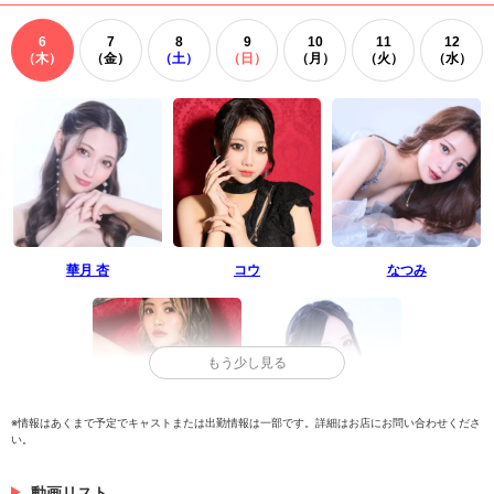
6
7
8
9
10
11
12
（木）
（金）
（土）
（日）
（月）
（火）
（水）
華月 杏
コウ
なつみ
もう少し見る
※情報はあくまで予定でキャストまたは出勤情報は一部です。詳細はお店にお問い合わせくださ
い。
月野れいな
橘えま
動画リスト