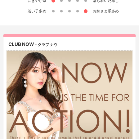
にぎやか系
落ち着いた感じ
若い子多め
お姉さま系多め
CLUB NOW
- クラブ ナウ