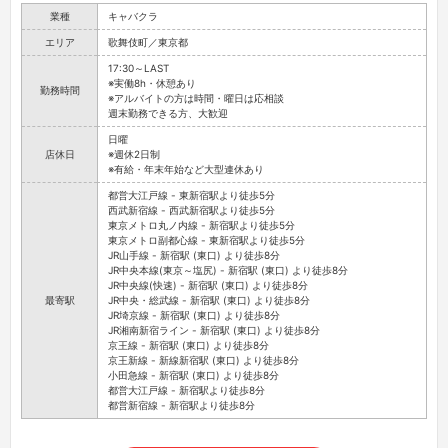
業種
キャバクラ
エリア
歌舞伎町／東京都
17:30～LAST
※実働8h・休憩あり
勤務時間
※アルバイトの方は時間・曜日は応相談
週末勤務できる方、大歓迎
日曜
店休日
※週休2日制
※有給・年末年始など大型連休あり
都営大江戸線 - 東新宿駅より徒歩5分
西武新宿線 - 西武新宿駅より徒歩5分
東京メトロ丸ノ内線 - 新宿駅より徒歩5分
東京メトロ副都心線 - 東新宿駅より徒歩5分
JR山手線 - 新宿駅 (東口) より徒歩8分
JR中央本線(東京～塩尻) - 新宿駅 (東口) より徒歩8分
JR中央線(快速) - 新宿駅 (東口) より徒歩8分
最寄駅
JR中央・総武線 - 新宿駅 (東口) より徒歩8分
JR埼京線 - 新宿駅 (東口) より徒歩8分
JR湘南新宿ライン - 新宿駅 (東口) より徒歩8分
京王線 - 新宿駅 (東口) より徒歩8分
京王新線 - 新線新宿駅 (東口) より徒歩8分
小田急線 - 新宿駅 (東口) より徒歩8分
都営大江戸線 - 新宿駅より徒歩8分
都営新宿線 - 新宿駅より徒歩8分