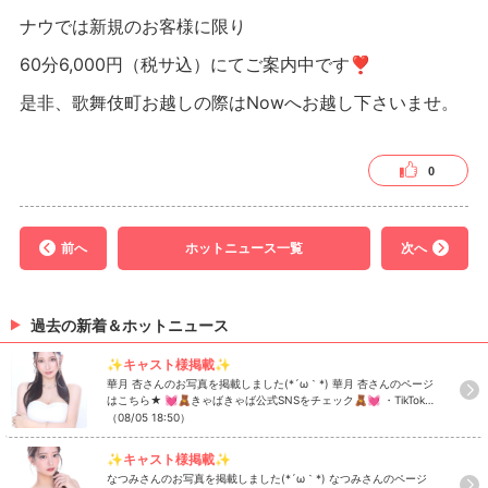
ナウでは新規のお客様に限り
60分6,000円（税サ込）にてご案内中です❣️
是非、歌舞伎町お越しの際はNowへお越し下さいませ。
0
前へ
ホットニュース一覧
次へ
過去の新着＆ホットニュース
✨キャスト様掲載✨
華月 杏さんのお写真を掲載しました(*´ω｀*) 華月 杏さんのページ
はこちら★ 💓🧸きゃばきゃば公式SNSをチェック🧸💓 ・TikTok
・Instagram ・Twitter ・YouTube
（08/05 18:50）
✨キャスト様掲載✨
なつみさんのお写真を掲載しました(*´ω｀*) なつみさんのページ