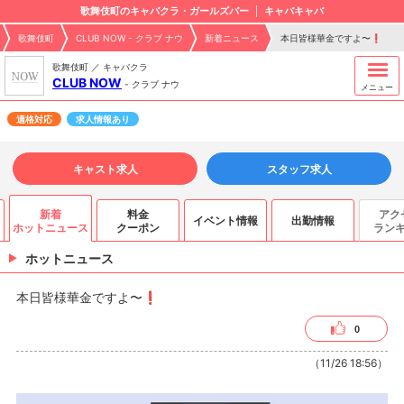
歌舞伎町のキャバクラ・ガールズバー
キャバキャバ
歌舞伎町
CLUB NOW - クラブ ナウ
新着ニュース
本日皆様華金ですよ〜❗️
歌舞伎町 ／ キャバクラ
CLUB NOW
-
クラブ ナウ
メニュー
適格対応
求人情報あり
キャスト求人
スタッフ求人
新着
料金
アク
イベント情報
出勤情報
ホットニュース
クーポン
ラン
ホットニュース
本日皆様華金ですよ〜❗️
0
（11/26 18:56）