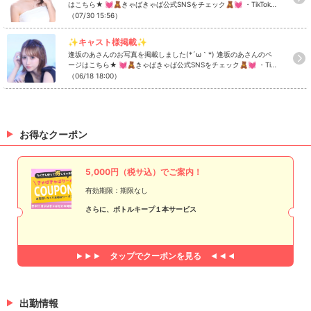
はこちら★ 💓🧸きゃばきゃば公式SNSをチェック🧸💓 ・TikTok
・Instagram ・Twitter ・YouTube
（07/30 15:56）
✨キャスト様掲載✨
逢坂のあさんのお写真を掲載しました(*´ω｀*) 逢坂のあさんのペ
ージはこちら★ 💓🧸きゃばきゃば公式SNSをチェック🧸💓 ・TikT
ok ・Instagram ・Twitter ・YouTube
（06/18 18:00）
お得なクーポン
5,000円（税サ込）でご案内！
有効期限：期限なし
さらに、ボトルキープ１本サービス
タップで
クーポンを見る
出勤情報