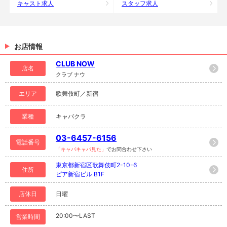
キャスト求人
スタッフ求人
お店情報
CLUB NOW
店名
クラブ ナウ
エリア
歌舞伎町／新宿
業種
キャバクラ
03-6457-6156
電話番号
「キャバキャバ見た」
でお問合わせ下さい
東京都新宿区歌舞伎町2-10-6
住所
ピア新宿ビル B1F
店休日
日曜
20:00〜LAST
営業時間