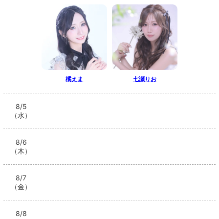
橘えま
七瀬りお
8/5
（水）
8/6
（木）
8/7
（金）
8/8