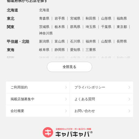
都道府県からお店を探す
北海道
北海道
東北
青森県
岩手県
宮城県
秋田県
山形県
福島県
関東
茨城県
栃木県
群馬県
埼玉県
千葉県
東京都
神奈川県
甲信越・北陸
新潟県
富山県
石川県
福井県
山梨県
長野県
東海
岐阜県
静岡県
愛知県
三重県
関西
滋賀県
京都府
大阪府
兵庫県
奈良県
和歌山県
中国
鳥取県
島根県
岡山県
広島県
山口県
全部見る
四国
徳島県
香川県
愛媛県
高知県
九州・沖縄
福岡県
佐賀県
長崎県
熊本県
大分県
宮崎県
ご利用規約
プライバシポリシー
鹿児島県
沖縄県
掲載店舗募集中
よくある質問
人気のエリアからお店を探す
会社概要
お問い合わせ
新宿のキャバクラ
歌舞伎町のキャバクラ
北新地のキャバクラ
札幌市のキャバクラ
すすきののキャバクラ
池袋のキャバクラ
ミナミのキャバクラ
大宮のキャバクラ
新潟市のキャバクラ
池袋駅（西口）のキャバクラ
池袋駅（東口）のキャバクラ