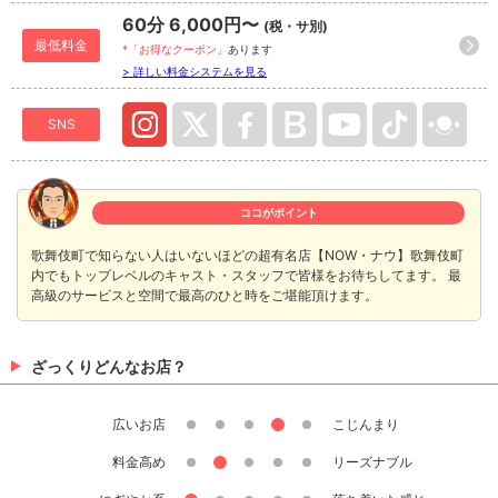
60分 6,000円〜
(税・サ別)
最低料金
*「お得なクーポン」
あります
> 詳しい料金システムを見る
SNS
ココがポイント
歌舞伎町で知らない人はいないほどの超有名店【NOW・ナウ】歌舞伎町
内でもトップレベルのキャスト・スタッフで皆様をお待ちしてます。 最
高級のサービスと空間で最高のひと時をご堪能頂けます。
ざっくりどんなお店？
広いお店
こじんまり
料金高め
リーズナブル