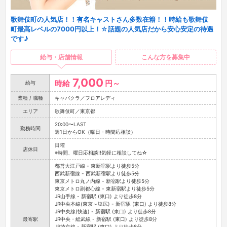
歌舞伎町の人気店！！有名キャストさん多数在籍！！時給も歌舞伎
町最高レベルの7000円以上！☆話題の人気店だから安心安定の待遇
です♪
給与・店舗情報
こんな方を募集中
7,000
時給
円～
給与
業種 / 職種
キャバクラ／フロアレディ
エリア
歌舞伎町／東京都
20:00〜LAST
勤務時間
週1日からOK（曜日・時間応相談）
日曜
店休日
※時間、曜日応相談!!気軽に相談してね☆
都営大江戸線 - 東新宿駅より徒歩5分
西武新宿線 - 西武新宿駅より徒歩5分
東京メトロ丸ノ内線 - 新宿駅より徒歩5分
東京メトロ副都心線 - 東新宿駅より徒歩5分
JR山手線 - 新宿駅 (東口) より徒歩8分
JR中央本線(東京～塩尻) - 新宿駅 (東口) より徒歩8分
JR中央線(快速) - 新宿駅 (東口) より徒歩8分
最寄駅
JR中央・総武線 - 新宿駅 (東口) より徒歩8分
JR埼京線 - 新宿駅 (東口) より徒歩8分