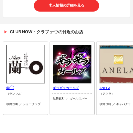
求人情報の詳細を見る
CLUB NOW - クラブ ナウの付近のお店
蘭◯
ギラギラガールズ
ANELA
（ランマル）
（アネラ）
歌舞伎町 ／ ガールズバー
歌舞伎町 ／ ショークラブ
歌舞伎町 ／ キャバクラ