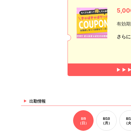
5,
有効期
さらに
出勤情報
8/
9
8/
10
8/
1
（日）
（月）
（