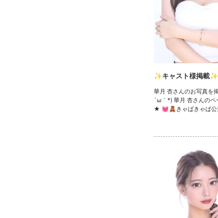
✨キャスト様掲載✨
華月 杏さんのお写真を掲
´ω｀*) 華月 杏さんの
★ 💓🧸きゃばきゃば公
ック🧸💓 ・TikTok ・In
witter ・YouTube