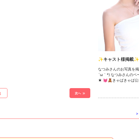
✨キャスト様掲載✨
なつみさんのお写真を掲
´ω｀*) なつみさんの
★ 💓🧸きゃばきゃば公
ック🧸💓 ・TikTok ・In
witter ・YouTube
次へ
覧
>