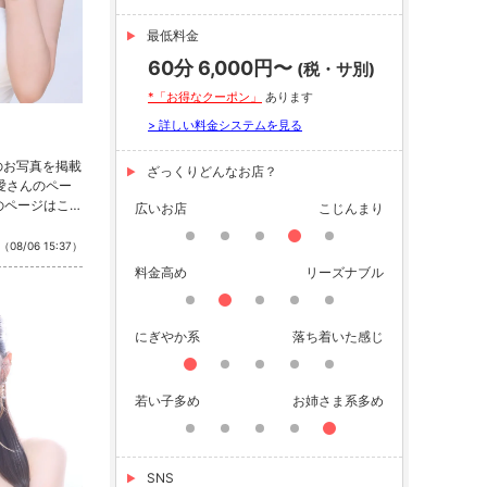
最低料金
60分 6,000円〜
(税・サ別)
*「お得なクーポン」
あります
> 詳しい料金システムを見る
のお写真を掲載
ざっくりどんなお店？
 愛さんのペー
のページはこち
広いお店
こじんまり
公式SNSをチ
nstagram ・
（08/06 15:37）
料金高め
リーズナブル
にぎやか系
落ち着いた感じ
若い子多め
お姉さま系多め
SNS