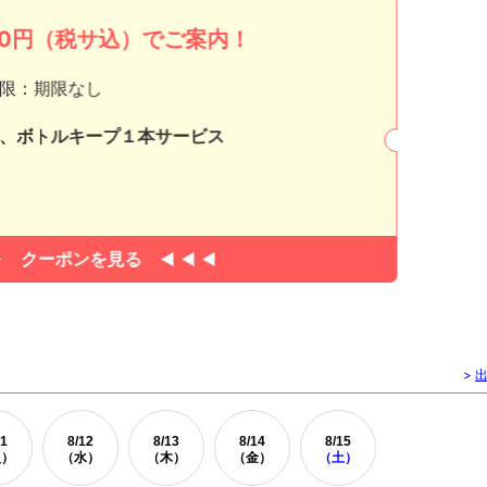
000円（税サ込）でご案内！
限：期限なし
、ボトルキープ１本サービス
クーポンを見る
>
1
8/
12
8/
13
8/
14
8/
15
火）
（水）
（木）
（金）
（土）