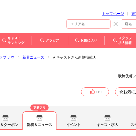
トップページ
東
キャスト
スタッフ
グラビア
お気に入り
ランキング
求人情報
クラブ ナウ
新着ニュース
★キャストさん新規掲載★
歌舞伎町 
☆お気に
119
更新アリ
＆クーポン
新着＆ニュース
イベント
キャスト求人
ス