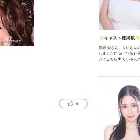
✨キャスト様掲載✨
伍姫 愛さん、りいさん
しました(*´ω｀*) 伍姫
ジはこちら★ りいさん
ら★ 💓🧸きゃばきゃば
ェック🧸💓 ・TikTok ・I
Twitter ・YouTube
0