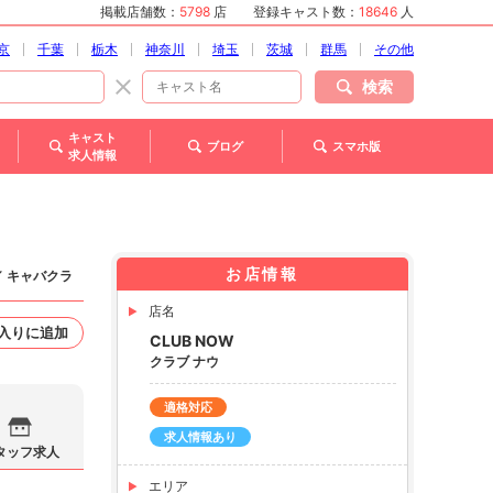
掲載店舗数：
5798
店
登録キャスト数：
18646
人
京
千葉
栃木
神奈川
埼玉
茨城
群馬
その他
検索
キャスト
ブログ
スマホ版
求人情報
お店情報
／ キャバクラ
店名
入りに追加
CLUB NOW
クラブ ナウ
適格対応
求人情報あり
タッフ求人
エリア