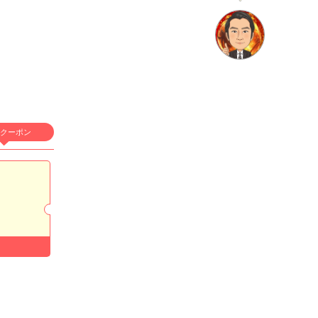
店名
CLUB NOW
クーポン
クラブ ナウ
適格対応
求人情報あり
エリア
歌舞伎町／新宿
業種
キャバクラ