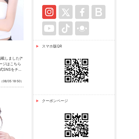
スマホ版QR
載しました(*
ページはこちら
式SNSをチェ
stagram ・T
（08/05 18:50）
クーポンページ