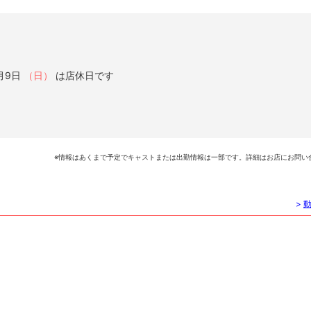
月9日
（日）
は店休日です
※情報はあくまで予定でキャストまたは出勤情報は一部です。詳細はお店にお問い
>