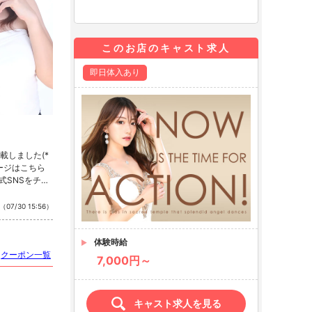
このお店のキャスト求人
即日体入あり
載しました(*
ページはこちら
式SNSをチェ
stagram ・T
（07/30 15:56）
体験時給
クーポン一覧
7,000円～
キャスト求人を見る