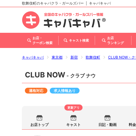
歌舞伎町のキャバクラ・ガールズバー
キャバキャバ
北海道
東北
関東
甲信越・北陸
東海
関西
中国
四国
九州・沖縄
お店・
お店
キャスト検索
クーポン検索
ランキング
キャバキャバ
東京都
新宿
歌舞伎町
CLUB NOW - 
CLUB NOW
- クラブ ナウ
適格対応
求人情報あり
更新アリ
お店トップ
キャスト
日記・動画
料金