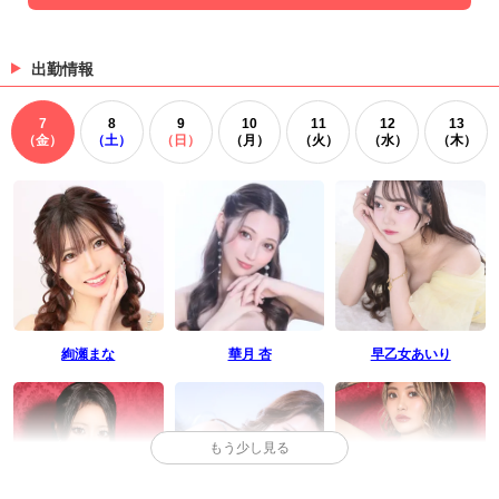
出勤情報
7
8
9
10
11
12
13
（金）
（土）
（日）
（月）
（火）
（水）
（木）
絢瀬まな
華月 杏
早乙女あいり
もう少し見る