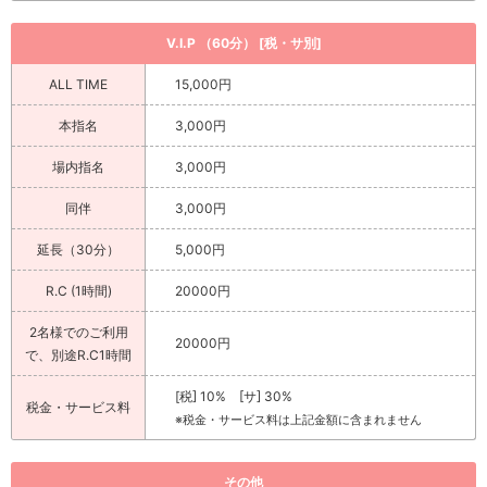
V.I.P （60分） [税・サ別]
ALL TIME
15,000円
本指名
3,000円
場内指名
3,000円
同伴
3,000円
延長（30分）
5,000円
R.C (1時間)
20000円
2名様でのご利用
20000円
で、別途R.C1時間
[税] 10% [サ] 30%
税金・サービス料
※税金・サービス料は上記金額に含まれません
その他