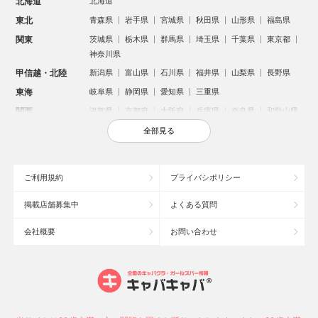
北海道
北海道
東北
青森県
岩手県
宮城県
秋田県
山形県
福島県
関東
茨城県
栃木県
群馬県
埼玉県
千葉県
東京都
神奈川県
甲信越・北陸
新潟県
富山県
石川県
福井県
山梨県
長野県
東海
岐阜県
静岡県
愛知県
三重県
関西
滋賀県
京都府
大阪府
兵庫県
奈良県
和歌山県
中国
鳥取県
島根県
岡山県
広島県
山口県
全部見る
四国
徳島県
香川県
愛媛県
高知県
九州・沖縄
福岡県
佐賀県
長崎県
熊本県
大分県
宮崎県
ご利用規約
プライバシポリシー
鹿児島県
沖縄県
掲載店舗募集中
よくある質問
人気のエリアからお店を探す
会社概要
お問い合わせ
新宿のキャバクラ
歌舞伎町のキャバクラ
北新地のキャバクラ
池袋のキャバクラ
札幌市のキャバクラ
すすきののキャバクラ
ミナミのキャバクラ
大宮のキャバクラ
六本木のキャバクラ
新潟市のキャバクラ
池袋駅（西口）のキャバクラ
池袋駅（東口）のキャバクラ
高崎市のキャバクラ
福岡市のキャバクラ