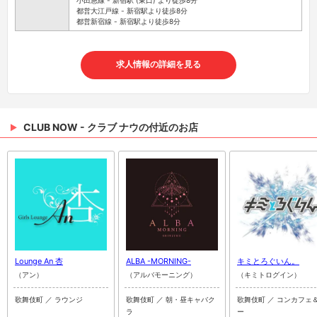
都営大江戸線 - 新宿駅より徒歩8分
都営新宿線 - 新宿駅より徒歩8分
求人情報の詳細を見る
CLUB NOW - クラブ ナウの付近のお店
Lounge An 杏
ALBA -MORNING-
キミとろぐいん。
（アン）
（アルバモーニング）
（キミトログイン）
歌舞伎町 ／ ラウンジ
歌舞伎町 ／ 朝・昼キャバク
歌舞伎町 ／ コンカフェ
ラ
ー