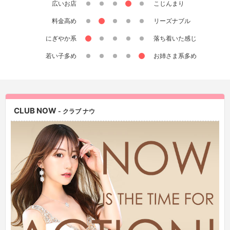
広いお店
こじんまり
料金高め
リーズナブル
にぎやか系
落ち着いた感じ
若い子多め
お姉さま系多め
CLUB NOW
- クラブ ナウ