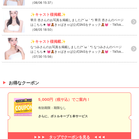
ゃば公式SNSをチェック🧸💓 ・TikTok ・Instagram ・Twitter ・
（08/06 15:37）
YouTube
✨キャスト様掲載✨
華月 杏さんのお写真を掲載しました(*´ω｀*) 華月 杏さんのページ
はこちら★ 💓🧸きゃばきゃば公式SNSをチェック🧸💓 ・TikTok
・Instagram ・Twitter ・YouTube
（08/05 18:50）
✨キャスト様掲載✨
なつみさんのお写真を掲載しました(*´ω｀*) なつみさんのページ
はこちら★ 💓🧸きゃばきゃば公式SNSをチェック🧸💓 ・TikTok
・Instagram ・Twitter ・YouTube
（07/30 15:56）
お得なクーポン
5,000円（税サ込）でご案内！
有効期限：期限なし
さらに、ボトルキープ１本サービス
タップで
クーポンを見る