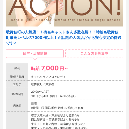
歌舞伎町の人気店！！有名キャストさん多数在籍！！時給も歌舞伎
町最高レベルの7000円以上！☆話題の人気店だから安心安定の待遇
です♪
給与・店舗情報
こんな方を募集中
7,000
時給
円～
給与
業種 / 職種
キャバクラ／フロアレディ
エリア
歌舞伎町／東京都
20:00〜LAST
勤務時間
週1日からOK（曜日・時間応相談）
日曜
店休日
※時間、曜日応相談!!気軽に相談してね☆
都営大江戸線 - 東新宿駅より徒歩5分
西武新宿線 - 西武新宿駅より徒歩5分
東京メトロ丸ノ内線 - 新宿駅より徒歩5分
東京メトロ副都心線 - 東新宿駅より徒歩5分