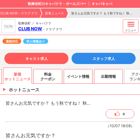
歌舞伎町のキャバクラ・ガールズバー
キャバキャバ
CLUB NOW - クラブ ナウ
新着ニュース
皆さんお元気ですか？ もう秋ですね！ 秋...
歌舞伎町 ／ キャバクラ
CLUB NOW
-
クラブ ナウ
メニュー
適格対応
求人情報あり
キャスト求人
スタッフ求人
新着
料金
アク
イベント情報
出勤情報
ホットニュース
クーポン
ラン
ホットニュース
皆さんお元気ですか？ もう秋ですね！ 秋...
0
（10/07 18:08）
皆さんお元気ですか？