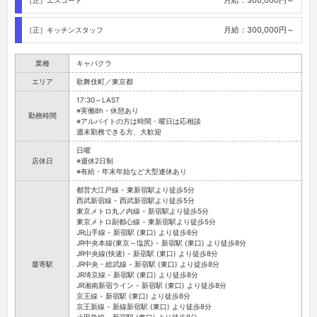
月給：300,000円～
［正］キッチンスタッフ
業種
キャバクラ
エリア
歌舞伎町／東京都
17:30～LAST
※実働8h・休憩あり
勤務時間
※アルバイトの方は時間・曜日は応相談
週末勤務できる方、大歓迎
日曜
店休日
※週休2日制
※有給・年末年始など大型連休あり
都営大江戸線 - 東新宿駅より徒歩5分
西武新宿線 - 西武新宿駅より徒歩5分
東京メトロ丸ノ内線 - 新宿駅より徒歩5分
東京メトロ副都心線 - 東新宿駅より徒歩5分
JR山手線 - 新宿駅 (東口) より徒歩8分
JR中央本線(東京～塩尻) - 新宿駅 (東口) より徒歩8分
JR中央線(快速) - 新宿駅 (東口) より徒歩8分
最寄駅
JR中央・総武線 - 新宿駅 (東口) より徒歩8分
JR埼京線 - 新宿駅 (東口) より徒歩8分
JR湘南新宿ライン - 新宿駅 (東口) より徒歩8分
京王線 - 新宿駅 (東口) より徒歩8分
京王新線 - 新線新宿駅 (東口) より徒歩8分
小田急線 - 新宿駅 (東口) より徒歩8分