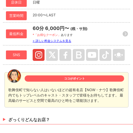
店休日
日曜
20:00〜LAST
営業時間
60分 6,000円〜
(税・サ別)
最低料金
*「お得なクーポン」
あります
> 詳しい料金システムを見る
SNS
ココがポイント
歌舞伎町で知らない人はいないほどの超有名店【NOW・ナウ】歌舞伎町
内でもトップレベルのキャスト・スタッフで皆様をお待ちしてます。 最
高級のサービスと空間で最高のひと時をご堪能頂けます。
ざっくりどんなお店？