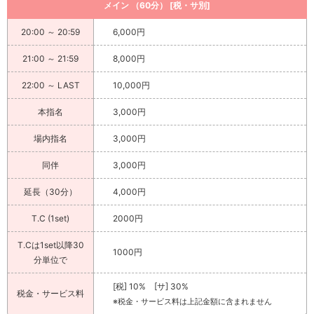
メイン （60分） [税・サ別]
20:00 ～ 20:59
6,000円
21:00 ～ 21:59
8,000円
22:00 ～ LAST
10,000円
本指名
3,000円
場内指名
3,000円
同伴
3,000円
延長（30分）
4,000円
T.C (1set)
2000円
T.Cは1set以降30
1000円
分単位で
[税] 10% [サ] 30%
税金・サービス料
※税金・サービス料は上記金額に含まれません