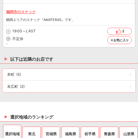
鶴岡市のスナック
鶴岡エリアのスナック『AMATERAS』です。
19:00～LAST
2
不定休
☆お気に入り
以下は近隣のお店です
本町
(5)
末広町
(2)
選択地域のランキング
選択地域
東北
宮城県
福島県
岩手県
青森県
山形県