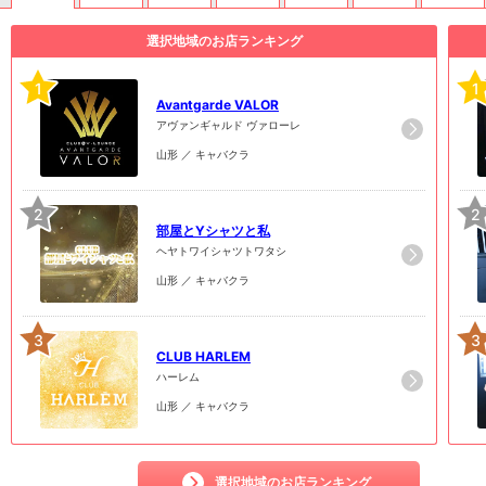
選択地域のお店ランキング
1
1
Avantgarde VALOR
アヴァンギャルド ヴァローレ
山形 ／ キャバクラ
2
2
部屋とYシャツと私
ヘヤトワイシャツトワタシ
山形 ／ キャバクラ
3
3
CLUB HARLEM
ハーレム
山形 ／ キャバクラ
選択地域のお店ランキング