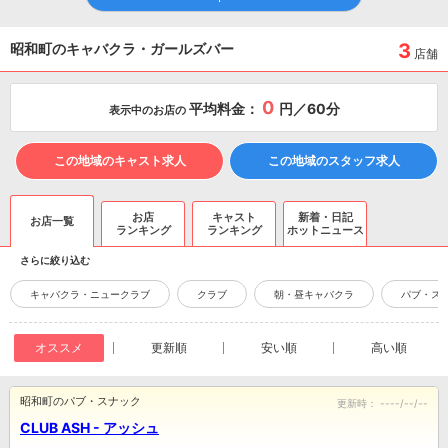
3
昭和町のキャバクラ・ガールズバー
店舗
0
平均料金：
円／60分
表示中のお店の
この地域のキャスト求人
この地域のスタッフ求人
お店
キャスト
新着・日記
お店一覧
ランキング
ランキング
ホットニュース
さらに絞り込む
キャバクラ・ニュークラブ
クラブ
朝・昼キャバクラ
パブ・ス
オススメ
更新順
安い順
高い順
昭和町のパブ・スナック
更新時：
----/--/--
CLUB ASH - アッシュ