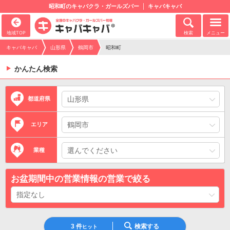
昭和町のキャバクラ・ガールズバー
キャバキャバ
地域TOP
検索
メニュー
キャバキャバ
山形県
鶴岡市
昭和町
かんたん検索
都道府県
エリア
業種
お盆期間中の営業情報の営業で絞る
3
件
検索する
ヒット