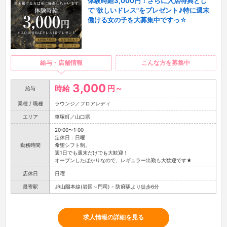
体験時給3,000円！さらに入店特典とし
て"欲しいドレス"をプレゼント♪特に週末
働ける女の子を大募集中ですっ☆
給与・店舗情報
こんな方を募集中
3,000
時給
円～
給与
業種 / 職種
ラウンジ／フロアレディ
エリア
車塚町／山口県
20:00〜1:00
定休日：日曜
勤務時間
希望シフト制。
週1日でも週末だけでも大歓迎！
オープンしたばかりなので、レギュラー出勤も大歓迎です★
店休日
日曜
最寄駅
JR山陽本線(岩国～門司) - 防府駅より徒歩6分
求人情報の詳細を見る