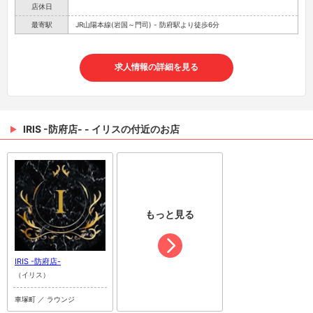
店休日
最寄駅
JR山陽本線(岩国～門司) - 防府駅より徒歩6分
求人情報の詳細を見る
IRIS -防府店- - イリスの付近のお店
もっと見る
IRIS -防府店-
（イリス）
車塚町 ／ ラウンジ