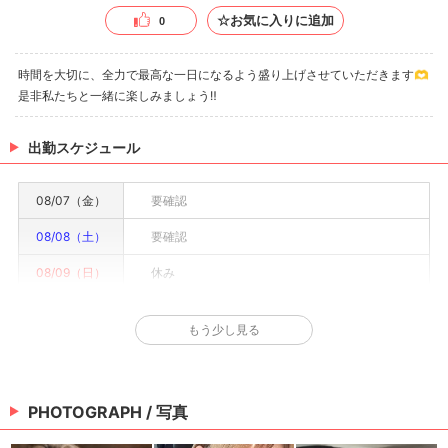
☆お気に入りに追加
0
時間を大切に、全力で最高な一日になるよう盛り上げさせていただきます🫶
是非私たちと一緒に楽しみましょう‼️
出勤スケジュール
08/07（金）
要確認
08/08（土）
要確認
08/09（日）
休み
08/10（月）
要確認
もう少し見る
08/11（火）
要確認
08/12（水）
要確認
PHOTOGRAPH / 写真
08/13（木）
要確認