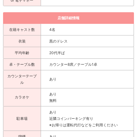
or 電子マネー
Q. 好きな音楽は？
洋楽が好きなので、洋楽中心に聞くことが多いですけど、 色んなジャン
ル聞いてます🍀*゜
店舗詳細情報
Q. 好きなブランドは？
在籍キャスト数
4名
決めきれない！色んなブランド好きです🫶
衣装
黒のドレス
平均年齢
20代半ば
卓・テーブル数
カウンター8席／テーブル1卓
カウンターテーブ
あり
ル
あり
カラオケ
無料
あり
駐車場
近隣コインパーキング有り
※お帰りは運転代行などをご利用ください
喫煙
あり