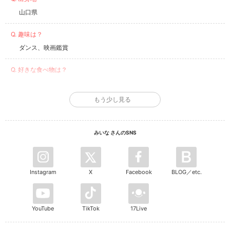
山口県
Q. 趣味は？
ダンス、映画鑑賞
Q. 好きな食べ物は？
お肉料理に〜、韓国料理！イタリアンもラーメンも🍥🍜 食べれるもの
は何でもだいすき🫶
もう少し見る
Q. チャームポイントは？
えくぼ
みいな さんのSNS
Q. 好きな色は？
青、グレー
Instagram
X
Facebook
BLOG／etc.
Q. 男性のここがフェチ！
手の筋、鼻🫶
YouTube
TikTok
17Live
Q. 好きなスポーツは？