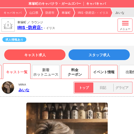
車塚町のキャバクラ・ガールズバー
キャバキャバ
キャバキャバ
山口県
防府市
車塚町
IRIS -防府店- - イリス
みいな
車塚町 ／ ラウンジ
IRIS -防府店-
-
イリス
メニュー
求人情報あり
キャスト求人
スタッフ求人
新着
料金
キャスト一覧
イベント情報
出勤
ホットニュース
クーポン
MIINA
トップ
日記
グラビア
みいな