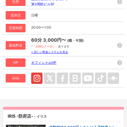
住所
第3周防ビル5F
店休日
日曜
20:00〜1:00
営業時間
60分 3,000円〜
(税・サ別)
最低料金
*「お得なクーポン」
あります
> 詳しい料金システムを見る
HP
オフィシャルHP
SNS
IRIS -防府店-
- イリス