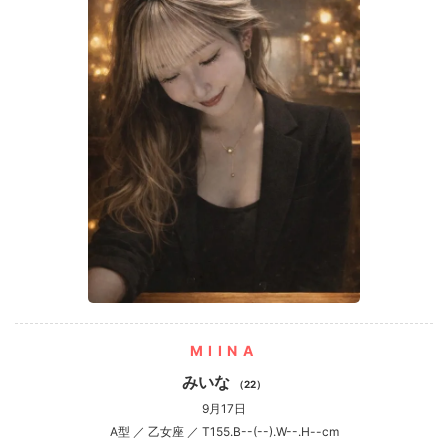
MIINA
みいな
（22）
9月17日
A型 ／ 乙女座 ／ T155.B--(--).W--.H--cm