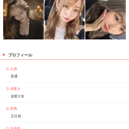
※情報はあくまで予定でキャストまたは出勤情報は一部です。詳細はお店にお問い合わせく
ださい。
プロフィール
Q. お酒
普通
Q. 肩書き
金髪少女
Q. 前職
正社員
Q. 出身地