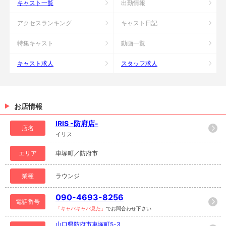
キャスト一覧
出勤情報
アクセスランキング
キャスト日記
特集キャスト
動画一覧
キャスト求人
スタッフ求人
お店情報
IRIS -防府店-
店名
イリス
エリア
車塚町／防府市
業種
ラウンジ
090-4693-8256
電話番号
「キャバキャバ見た」
でお問合わせ下さい
山口県防府市車塚町5-3