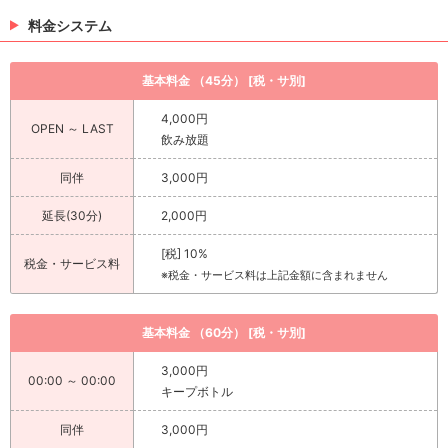
ダンス
料金システム
Q. 1番好きな映画は？
洋画（スラッシャー映画とか特に🎥）
基本料金 （45分） [税・サ別]
4,000円
Q. デートしたい場所は？
OPEN ～ LAST
飲み放題
食べ歩きとか、、( ˊᵕˋ )💭💗
同伴
3,000円
Q. 好きな漫画や本は？
進撃の巨人、ナルト、銀魂、ワンピース、鬼滅の刃、フェアリーテイ
延長(30分)
2,000円
ル、ブリーチ
[税] 10%
税金・サービス料
Q. 好きなキャラクターは？
※税金・サービス料は上記金額に含まれません
ハンジ・宇髄天元、イタチ、ミホーク！
基本料金 （60分） [税・サ別]
Q. 貰ってうれしいプレゼントは？
その時に欲しいもの?! でも、基本貰ったものは全部嬉しい🫶
3,000円
00:00 ～ 00:00
キープボトル
Q. 休日はなにしてる？
同伴
3,000円
ダンスしているか、映画見てるか！ お出かけも好きだしー、充実した休