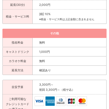
日を大体過ごしてます！ちなみに寝ることも好きだから寝てることもあ
延長(30分)
2,000円
る🫶
[税] 10%
税金・サービス料
Q. どんな誘われ方をされたい？
※税金・サービス料は上記金額に含まれません
ストレートなおさそい🫶
その他
Q. 旅行に行ってみたい場所は？
海外！！ニューヨーク、ワシントン とにかくアメリカに行きたーい！
指名料金
無料
Q. 好きなお酒は？
キャストドリンク
1,000円
シャンパン🍾🥂💖 お酒全般は全部好きです！
カラオケ料金
無料
Q. 好きな芸能人は？
延長方法
確認あり
高杉真宙・三浦翔平･小関裕太
Q. 芸能人で誰に似ている？
3,300円～
目安予算
初回 3,300円～（税サ込）
誰とは言われる事あまりないけど、 「一度見たら印象に残る個性的な
顔」や、 「周りと被らない独特な魅力のある顔立ちをしてる」 って有難
ご利用可能な
いことに言われることが多いです！
クレジットカード