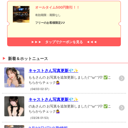
オールタイム500円割引！！
有効期限：期限なし
フリーのお客様限定♪♪
タップで
クーポンを見る
新着＆ホットニュース
キャストさん写真更新💎✨
ももさんの お写真を追加更新しました(˶ᐢωᐢ˶)♡ ✅こ
ちらからチェック💁‍♀️
（04/03 02:37）
キャストさん写真更新💎✨
のあさんの お写真を追加更新しました(˶ᐢωᐢ˶)♡ ✅こ
ちらからチェック💁‍♀️
（03/26 01:53）