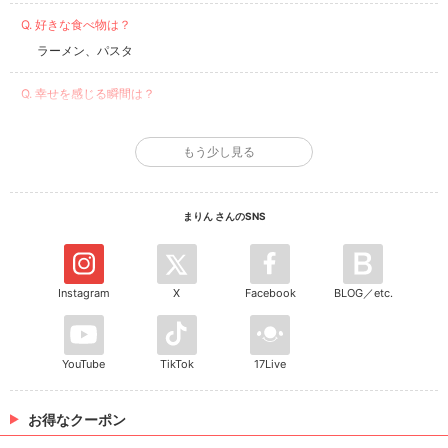
Q. 好きな食べ物は？
ラーメン、パスタ
Q. 幸せを感じる瞬間は？
おふとんに入った時
もう少し見る
Q. 好きなタイプの男性は？
おもしろい人
まりん さんのSNS
Q. あなたは何フェチ？
におい！
Instagram
X
Facebook
BLOG／etc.
YouTube
TikTok
17Live
お得なクーポン