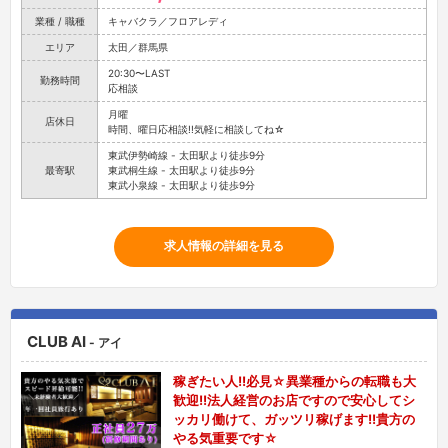
業種 / 職種
キャバクラ／フロアレディ
エリア
太田／群馬県
20:30〜LAST
勤務時間
応相談
月曜
店休日
時間、曜日応相談!!気軽に相談してね☆
東武伊勢崎線 - 太田駅より徒歩9分
最寄駅
東武桐生線 - 太田駅より徒歩9分
東武小泉線 - 太田駅より徒歩9分
求人情報の詳細を見る
CLUB AI
- アイ
稼ぎたい人!!必見☆異業種からの転職も大
歓迎!!法人経営のお店ですので安心してシ
ッカリ働けて、ガッツリ稼げます!!貴方の
やる気重要です☆