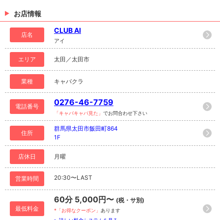
お店情報
CLUB AI
店名
アイ
エリア
太田／太田市
業種
キャバクラ
0276-46-7759
電話番号
「キャバキャバ見た」
でお問合わせ下さい
群馬県太田市飯田町864
住所
1F
店休日
月曜
20:30〜LAST
営業時間
60分 5,000円〜
(税・サ別)
最低料金
*「お得なクーポン」
あります
> 詳しい料金システムを見る