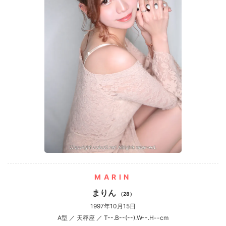
MARIN
まりん
（28）
1997年10月15日
A型 ／ 天秤座 ／ T--.B--(--).W--.H--cm