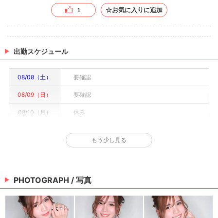
☆お気に入りに追加
1
出勤スケジュール
08/08（土）
要確認
08/09（日）
要確認
08/10（月）
休み
08/11（火）
要確認
もう少し見る
08/12（水）
要確認
08/13（木）
要確認
PHOTOGRAPH / 写真
08/14（金）
要確認
※情報はあくまで予定でキャストまたは出勤情報は一部です。詳細はお店にお問い合わせく
ださい。