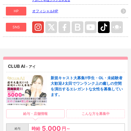
HP
オフィシャルHP
SNS
CLUB AI
- アイ
新規キャスト大募集!!学生・OL・未経験者
大歓迎♪太田でワンランク上の癒しの空間
を演出するエレガントな女性を募集してい
ます。
給与・店舗情報
こんな方を募集中
5,000
時給
円～
給与