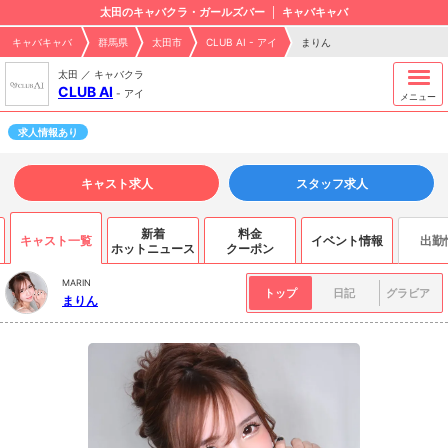
太田のキャバクラ・ガールズバー
キャバキャバ
キャバキャバ
群馬県
太田市
CLUB AI - アイ
まりん
太田 ／ キャバクラ
CLUB AI
-
アイ
メニュー
求人情報あり
キャスト求人
スタッフ求人
新着
料金
キャスト一覧
イベント情報
出勤
ホットニュース
クーポン
MARIN
トップ
日記
グラビア
まりん