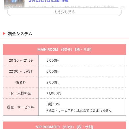
2月23日(日)出勤情報
あゆ くれあ りあ うた ゆあ ゆりな みなみ れい 8名出勤
もう少し見る
予定
（02/23 20:58）
新しい写真を追加しました⭐️
料金システム
ゆあさんの新しい写真を追加しました！チェックして
ね(o^^o)♡
（02/18 22:39）
MAIN ROOM （60分） [税・サ別]
>
ホットニュース一覧を見る
20:30 ～ 21:59
5,000円
22:00 ～ LAST
6,000円
指名料
2,000円
お一人様料金
+1,000円
[税] 10%
税金・サービス料
※税金・サービス料は上記金額に含まれません
VIP ROOM(1F) （60分） [税・サ別]