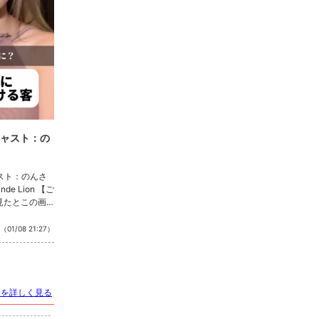
078-599-5150
「キャバキャバ見た」
でお問合わせ下さい
最低料金
60分 5,000円〜
(税・サ別)
*「お得なクーポン」
あります
> 詳しい料金システムを見る
キャスト：の
スト：のんさ
de Lion 【ご
を見たとこの画
たお客様には
000円ボッキ
（01/08 21:27）
本サービス！！
ております！✨
LOUNGEのTik
ね！もお願いし
トを詳しく見る