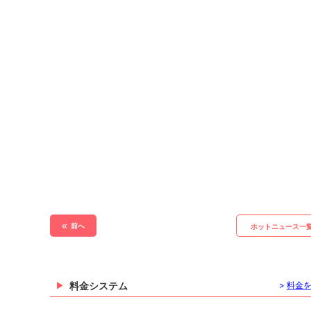
前へ
ホットニュース一
料金システム
>
料金