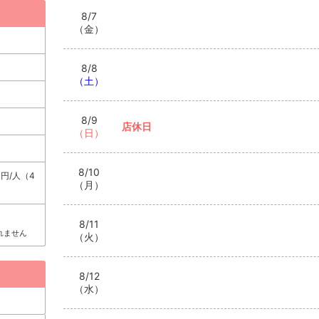
8/7
（金）
8/8
（土）
8/9
店休日
（日）
8/10
0円/人（4
（月）
8/11
れません
（火）
8/12
（水）