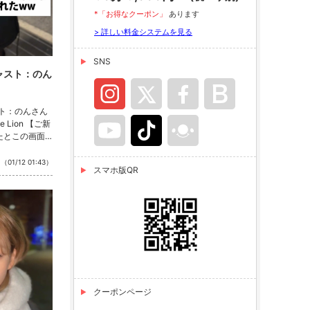
*「お得なクーポン」
あります
> 詳しい料金システムを見る
SNS
ャスト：のん
スト：のんさん
 Lion 【ご新
見たとこの画面
お客様にはな
00円ボッキ
（01/12 01:43）
スマホ版QR
本サービス！！
ております！✨
LOUNGEのTik
ね！もお願いし
クーポンページ