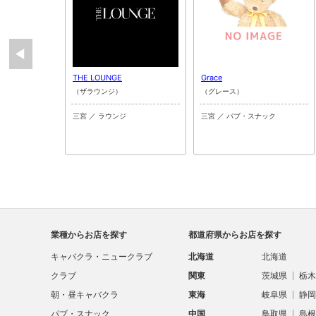
THE LOUNGE
Grace
（ザラウンジ）
（グレース）
三宮 ／ ラウンジ
三宮 ／ パブ・スナック
業種からお店を探す
都道府県からお店を探す
キャバクラ・ニュークラブ
北海道
北海道
クラブ
関東
茨城県
栃木
朝・昼キャバクラ
東海
岐阜県
静岡
パブ・スナック
中国
鳥取県
島根