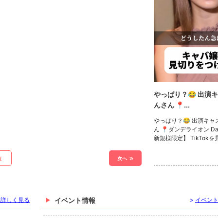
やっぱり？😂 出演
んさん 📍...
やっぱり？😂 出演キャ
ん 📍ダンデライオン Dan
新規様限定】 TikTok
面をご提示していただい
なんと、1セット50分7
次へ
覧
リ！！ さらにボトル1
是非、ご来店お待ちし
#キャバクラ #キャバ嬢 #神戸 #三宮 T
ikTokで記事を開くTHE 
Tokのフォローといい
を詳しく見る
イベント情報
>
イベン
ます❤