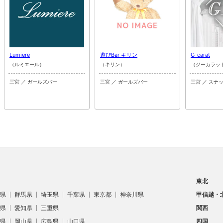
Lumiere
遊びBar キリン
G_carat
（ルミエール）
（キリン）
（ジーカラッ
三宮 ／ ガールズバー
三宮 ／ ガールズバー
三宮 ／ スナ
東北
県
群馬県
埼玉県
千葉県
東京都
神奈川県
甲信越・
県
愛知県
三重県
関西
県
岡山県
広島県
山口県
四国