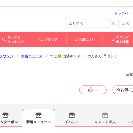
トップペー
キャスト
スタッフ
グラビア
お気に入り
ランキング
求人情報
 ザラウンジ
新着ニュース
すご😂 出演キャスト：のんさん 📍ダンデ...
三宮
☆お気に
0
＆クーポン
新着＆ニュース
イベント
キャスト求人
ス