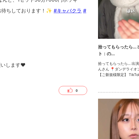
店お待ちしております！✨
#キャバクラ
#
拾ってもらったら...
ト：の...
拾ってもらったら... 
お願いします❤
んさん 📍ダンデライオン D
【ご新規様限定】 TikT
の画面をご提示していた
にはなんと、1セット50
0
キリ！！ さらにボトル
ス！！是非、ご来店お待
す！✨ #キャバクラ #キャバ嬢 #神戸
#三宮 TikTokで記事を開くTHE LOUN
GEのTikTokのフォロ
お願いします❤