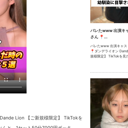
バレたwww 出演キ
さん 📍...
バレたwww 出演キャ
📍ダンデライオン Dande
規様限定】 TikTokを
をご提示していただいた
んと、1セット50分70
リ！！ さらにボトル1
是非、ご来店お待ちし
#キャバクラ #キャバ嬢 #神戸 #三宮 T
ikTokで記事を開くTHE 
Tokのフォローといい
ます❤
de Lion 【ご新規様限定】 TikTokを
と、1セット50分7000円ボッキ