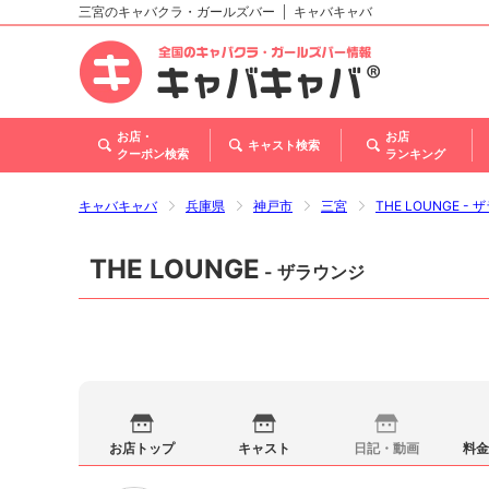
三宮のキャバクラ・ガールズバー
キャバキャバ
北海道
東北
関東
甲信越・北陸
東海
関西
中国
四国
九州・沖縄
お店・
お店
キャスト検索
クーポン検索
ランキング
キャバキャバ
兵庫県
神戸市
三宮
THE LOUNGE -
THE LOUNGE
- ザラウンジ
お店トップ
キャスト
日記・動画
料金