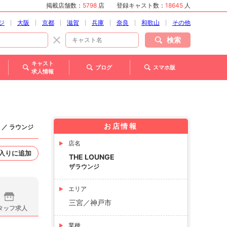
掲載店舗数：
5798
店
登録キャスト数：
18645
人
ジ
大阪
京都
滋賀
兵庫
奈良
和歌山
その他
検索
キャスト
ブログ
スマホ版
求人情報
お店情報
 ／ ラウンジ
店名
入りに追加
THE LOUNGE
ザラウンジ
エリア
三宮／神戸市
タッフ求人
業種