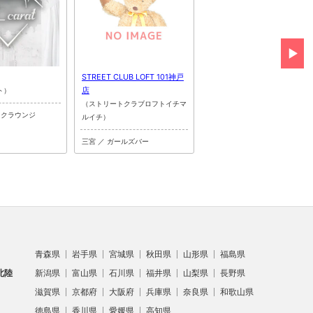
STREET CLUB LOFT 101神戸
BEER BAR FLAMINGO
店
ト）
（フラミンゴ）
（ストリートクラブロフトイチマ
ックラウンジ
三宮 ／ ガールズバー
ルイチ）
三宮 ／ ガールズバー
青森県
岩手県
宮城県
秋田県
山形県
福島県
北陸
新潟県
富山県
石川県
福井県
山梨県
長野県
滋賀県
京都府
大阪府
兵庫県
奈良県
和歌山県
徳島県
香川県
愛媛県
高知県