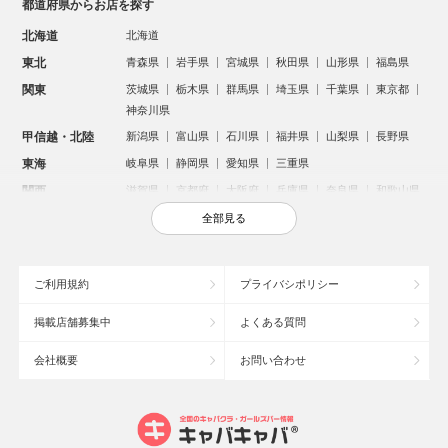
都道府県からお店を探す
北海道
北海道
東北
青森県
岩手県
宮城県
秋田県
山形県
福島県
関東
茨城県
栃木県
群馬県
埼玉県
千葉県
東京都
神奈川県
甲信越・北陸
新潟県
富山県
石川県
福井県
山梨県
長野県
東海
岐阜県
静岡県
愛知県
三重県
関西
滋賀県
京都府
大阪府
兵庫県
奈良県
和歌山県
中国
鳥取県
島根県
岡山県
広島県
山口県
全部見る
四国
徳島県
香川県
愛媛県
高知県
九州・沖縄
福岡県
佐賀県
長崎県
熊本県
大分県
宮崎県
ご利用規約
プライバシポリシー
鹿児島県
沖縄県
掲載店舗募集中
よくある質問
人気のエリアからお店を探す
会社概要
お問い合わせ
新宿のキャバクラ
歌舞伎町のキャバクラ
札幌市のキャバクラ
すすきののキャバクラ
北新地のキャバクラ
池袋のキャバクラ
ミナミのキャバクラ
大宮のキャバクラ
新潟市のキャバクラ