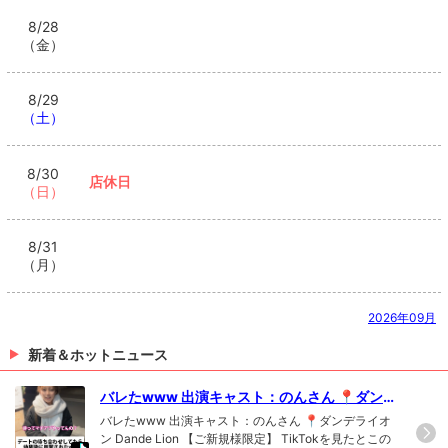
8/28
（金）
8/29
（土）
8/30
店休日
（日）
8/31
（月）
2026年09月
新着＆ホットニュース
バレたwww 出演キャスト：のんさん 📍ダンデ
ライオン Dande Lion 【ご新規様限定】 TikTo
バレたwww 出演キャスト：のんさん 📍ダンデライオ
kを見たとこの画面をご提示していただいたお
ン Dande Lion 【ご新規様限定】 TikTokを見たとこの