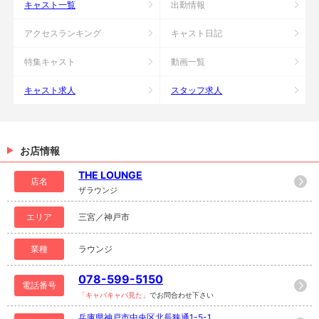
キャスト一覧
出勤情報
アクセスランキング
キャスト日記
特集キャスト
動画一覧
キャスト求人
スタッフ求人
お店情報
THE LOUNGE
店名
ザラウンジ
エリア
三宮／神戸市
業種
ラウンジ
078-599-5150
電話番号
「キャバキャバ見た」
でお問合わせ下さい
兵庫県神戸市中央区北長狭通1-5-1