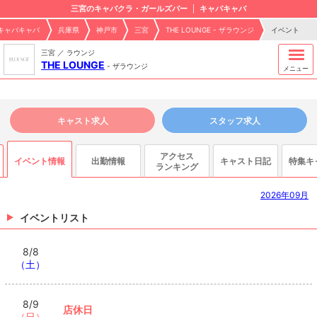
三宮のキャバクラ・ガールズバー
キャバキャバ
キャバキャバ
兵庫県
神戸市
三宮
THE LOUNGE - ザラウンジ
イベント
三宮 ／ ラウンジ
THE LOUNGE
-
ザラウンジ
メニュー
キャスト求人
スタッフ求人
アクセス
イベント情報
出勤情報
キャスト日記
特集キ
ランキング
2026年09月
イベントリスト
8/8
（土）
8/9
店休日
（日）