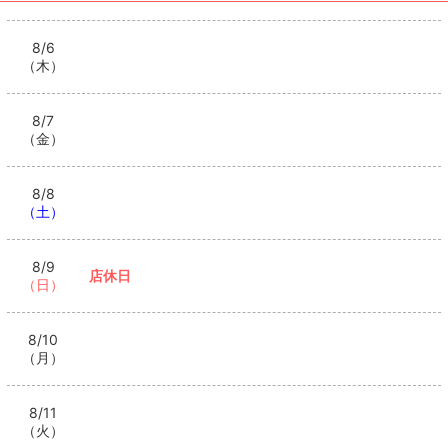
ス！！是非、ご来店お待ちしております！✨ #キャバ
来店お待ちしております！✨ #キャバクラ #キ
クラ #キャバ嬢 #神戸 #三宮 TikTokで記事を開くTHE
すご😂 出演キャスト：のんさん 📍ダンデライ
ャバ嬢 #神戸 #三宮
LOUNGEのTikTokのフォローといいね！もお願いしま
オン Dande Lion 【ご新規様限定】 TikTokを
8/6
すご😂 出演キャスト：のんさん 📍ダンデライオン Da
す❤
（木）
見たとこの画面をご提示していただいたお客様
nde Lion 【ご新規様限定】 TikTokを見たとこの画面を
ご提示していただいたお客様にはなんと、1セット50分
にはなんと、1セット50分7000円ボッキ
7000円ボッキリ！！ さらにボトル1本サービス！！是
リ！！ さらにボトル1本サービス！！是非、ご
（01/07 21:08）
8/7
非、ご来店お待ちしております！✨ #キャバクラ #キ
来店お待ちしております！✨ #キャバクラ #キ
（金）
ャバ嬢 #神戸 #三宮 TikTokで記事を開くTHE LOUNGE
>
ホットニュース一覧を見る
ャバ嬢 #神戸 #三宮
のTikTokのフォローといいね！もお願いします❤
8/8
（土）
8/9
店休日
（日）
8/10
（月）
8/11
（火）