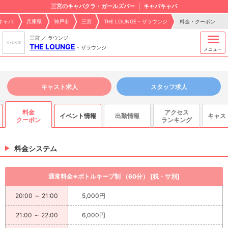
三宮のキャバクラ・ガールズバー
キャバキャバ
キャバ
兵庫県
神戸市
三宮
THE LOUNGE - ザラウンジ
料金・クーポン
三宮 ／ ラウンジ
THE LOUNGE
-
ザラウンジ
メニュー
キャスト求人
スタッフ求人
料金
アクセス
イベント情報
出勤情報
キャス
ス
クーポン
ランキング
料金システム
通常料金※ボトルキープ制 （60分） [税・サ別]
20:00 ～ 21:00
5,000円
21:00 ～ 22:00
6,000円