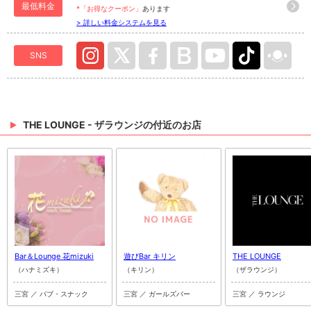
最低料金
*「お得なクーポン」
あります
> 詳しい料金システムを見る
SNS
THE LOUNGE - ザラウンジの付近のお店
Bar＆Lounge 花mizuki
遊びBar キリン
THE LOUNGE
（ハナミズキ）
（キリン）
（ザラウンジ）
三宮 ／ パブ・スナック
三宮 ／ ガールズバー
三宮 ／ ラウンジ