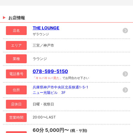
お店情報
THE LOUNGE
店名
ザラウンジ
エリア
三宮／神戸市
業種
ラウンジ
078-599-5150
電話番号
「キャバキャバ見た」
でお問合わせ下さい
兵庫県神戸市中央区北長狭通1-5-1
住所
ニュー光陽ビル 3F
店休日
日曜・祝祭日
20:00〜LAST
営業時間
60分 5,000円〜
(税・サ別)