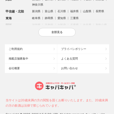
神奈川県
甲信越・北陸
新潟県
富山県
石川県
福井県
山梨県
長野県
東海
岐阜県
静岡県
愛知県
三重県
関西
滋賀県
京都府
大阪府
兵庫県
奈良県
和歌山県
中国
鳥取県
島根県
岡山県
広島県
山口県
全部見る
四国
徳島県
香川県
愛媛県
高知県
九州・沖縄
福岡県
佐賀県
長崎県
熊本県
大分県
宮崎県
ご利用規約
プライバシポリシー
鹿児島県
沖縄県
掲載店舗募集中
よくある質問
人気のエリアからお店を探す
会社概要
お問い合わせ
新宿のキャバクラ
歌舞伎町のキャバクラ
北新地のキャバクラ
札幌市のキャバクラ
すすきののキャバクラ
池袋のキャバクラ
ミナミのキャバクラ
大宮のキャバクラ
新潟市のキャバクラ
池袋駅（西口）のキャバクラ
池袋駅（東口）のキャバクラ
六本木のキャバクラ
福岡市のキャバクラ
高崎市のキャバクラ
当サイトは20歳未満の方の閲覧を固くお断りいたします。また、20歳未満
中洲のキャバクラ
宇都宮市のキャバクラ
函館市のキャバクラ
の方の飲酒は法律で禁じられています。
上野のキャバクラ
新潟駅前のキャバクラ
熊谷市のキャバクラ