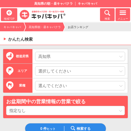
高知県の朝・昼キャバクラ
キャバキャバ
地域TOP
検索
メニュー
キャバキャバ
高知県朝・昼キャバクラ
お店ランキング
かんたん検索
都道府県
エリア
業種
お盆期間中の営業情報の営業で絞る
0
件
検索する
ヒット