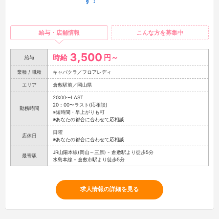
す！
給与・店舗情報
こんな方を募集中
3,500
時給
円～
給与
業種 / 職種
キャバクラ／フロアレディ
エリア
倉敷駅前／岡山県
20:00〜LAST
20：00〜ラスト(応相談)
勤務時間
※短時間・早上がりも可
※あなたの都合に合わせて応相談
日曜
店休日
※あなたの都合に合わせて応相談
JR山陽本線(岡山～三原) - 倉敷駅より徒歩5分
最寄駅
水島本線 - 倉敷市駅より徒歩5分
求人情報の詳細を見る