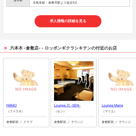
最寄駅
水島本線 - 倉敷市駅より徒歩5分
求人情報の詳細を見る
六本木 -倉敷店- - ロッポンギクラシキテンの付近のお店
FARAO
Lounge 川 -SEN-
Lounge Marie
（ファラオ）
（セン）
（マリエ）
倉敷駅前 ／ クラブ
倉敷駅前 ／ ラウンジ
倉敷駅前 ／ ラウンジ