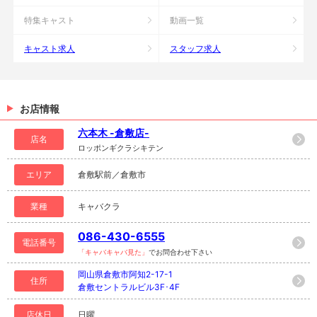
特集キャスト
動画一覧
キャスト求人
スタッフ求人
お店情報
六本木 -倉敷店-
店名
ロッポンギクラシキテン
エリア
倉敷駅前／倉敷市
業種
キャバクラ
086-430-6555
電話番号
「キャバキャバ見た」
でお問合わせ下さい
岡山県倉敷市阿知2-17-1
住所
倉敷セントラルビル3F･4F
店休日
日曜