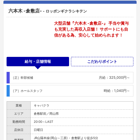
六本木 -倉敷店-
- ロッポンギクラシキテン
大型店舗『六本木 -倉敷店-』 手当や賞与
も充実した高収入店舗！ サポートにも自
信がある為、安心して始められます！
給与・店舗情報
こだわりポイント
月給：325,000円～
［正］幹部候補
時給：1,040円～
［ア］ホールスタッフ
業種
キャバクラ
エリア
倉敷駅前／岡山県
勤務時間
20:00～LAST
店休日
日曜日
JR山陽本線(岡山～三原) - 倉敷駅より徒歩5分