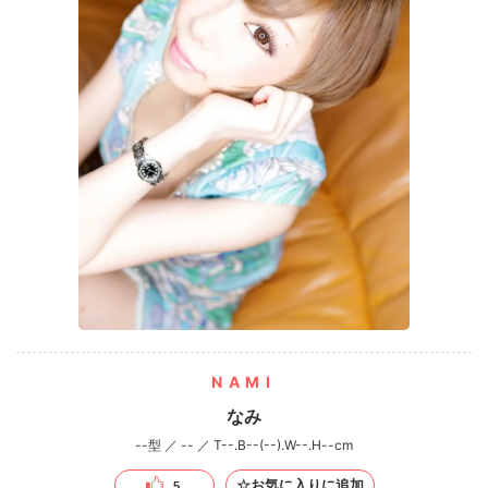
NAMI
なみ
--型 ／ -- ／ T--.B--(--).W--.H--cm
☆お気に入りに追加
5