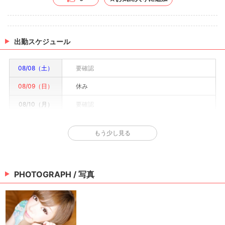
出勤スケジュール
08/08（土）
要確認
08/09（日）
休み
08/10（月）
要確認
08/11（火）
要確認
もう少し見る
08/12（水）
要確認
08/13（木）
要確認
PHOTOGRAPH / 写真
08/14（金）
要確認
※情報はあくまで予定でキャストまたは出勤情報は一部です。詳細はお店にお問い合わせく
ださい。