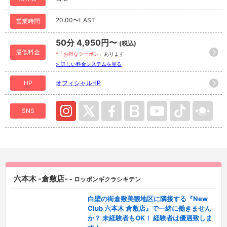
20:00〜LAST
営業時間
50分 4,950円〜
(税込)
最低料金
*「お得なクーポン」
あります
> 詳しい料金システムを見る
HP
オフィシャルHP
SNS
六本木 -倉敷店-
- ロッポンギクラシキテン
白壁の街倉敷美観地区に隣接する『New
Club 六本木 倉敷店』で一緒に働きません
か？ 未経験者もOK！ 経験者は優遇致しま