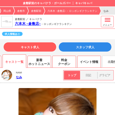
倉敷駅前のキャバクラ・ガールズバー
キャバキャバ
岡山県
倉敷市
倉敷駅前
六本木 -倉敷店- - ロッポンギクラシキテン
なみ
倉敷駅前 ／ キャバクラ
六本木 -倉敷店-
-
ロッポンギクラシキテン
メニュー
求人情報あり
キャスト求人
スタッフ求人
新着
料金
キャスト一覧
イベント情報
出勤
ホットニュース
クーポン
NAMI
トップ
日記
グラビア
なみ