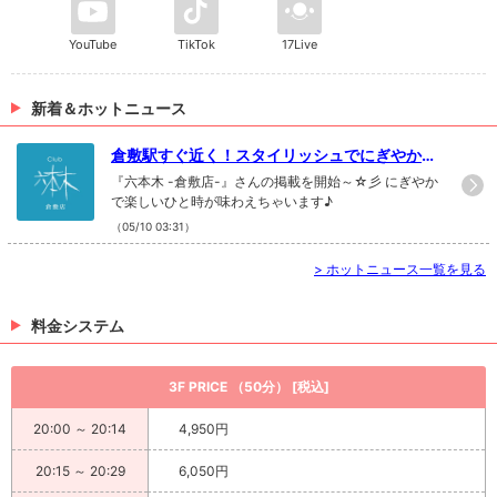
YouTube
TikTok
17Live
新着＆ホットニュース
倉敷駅すぐ近く！スタイリッシュでにぎやかな
場所♪
『六本木 -倉敷店-』さんの掲載を開始～☆彡 にぎやか
で楽しいひと時が味わえちゃいます♪
（05/10 03:31）
>
ホットニュース一覧を見る
料金システム
3F PRICE （50分） [税込]
20:00 ～ 20:14
4,950円
20:15 ～ 20:29
6,050円