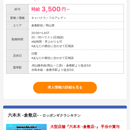
3,500
時給
円～
給与
業種 / 職種
キャバクラ／フロアレディ
エリア
倉敷駅前／岡山県
20:00〜LAST
20：00〜ラスト(応相談)
勤務時間
※短時間・早上がりも可
※あなたの都合に合わせて応相談
日曜
店休日
※あなたの都合に合わせて応相談
JR山陽本線(岡山～三原) - 倉敷駅より徒歩5分
最寄駅
水島本線 - 倉敷市駅より徒歩5分
求人情報の詳細を見る
六本木 -倉敷店-
- ロッポンギクラシキテン
大型店舗『六本木 -倉敷店-』 手当や賞与