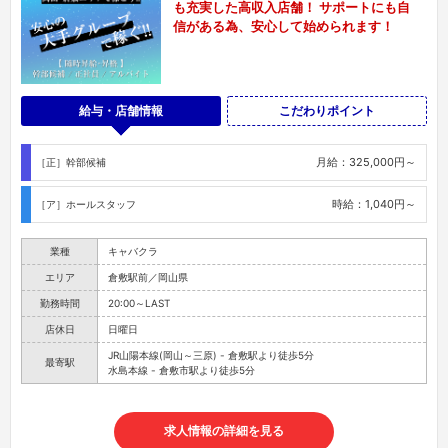
も充実した高収入店舗！ サポートにも自
信がある為、安心して始められます！
給与・店舗情報
こだわりポイント
月給：325,000円～
［正］幹部候補
時給：1,040円～
［ア］ホールスタッフ
業種
キャバクラ
エリア
倉敷駅前／岡山県
勤務時間
20:00～LAST
店休日
日曜日
JR山陽本線(岡山～三原) - 倉敷駅より徒歩5分
最寄駅
水島本線 - 倉敷市駅より徒歩5分
求人情報の詳細を見る