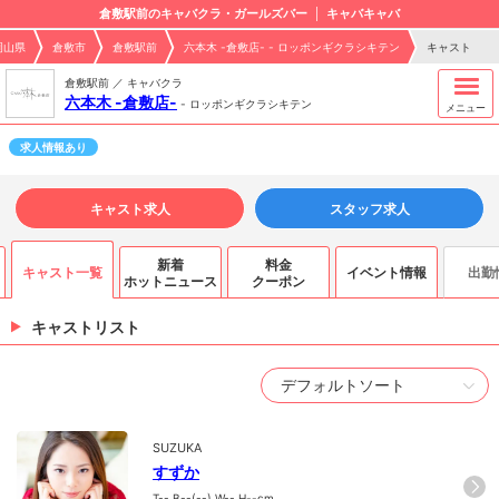
倉敷駅前のキャバクラ・ガールズバー
キャバキャバ
岡山県
倉敷市
倉敷駅前
六本木 -倉敷店- - ロッポンギクラシキテン
キャスト
倉敷駅前 ／ キャバクラ
六本木 -倉敷店-
-
ロッポンギクラシキテン
メニュー
求人情報あり
キャスト求人
スタッフ求人
新着
料金
キャスト一覧
イベント情報
出勤
ホットニュース
クーポン
キャストリスト
SUZUKA
すずか
T--.B--(--).W--.H--cm