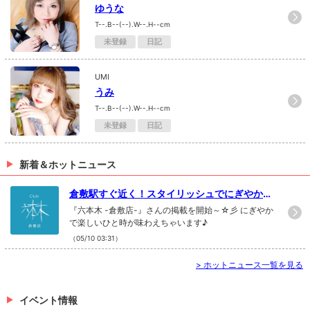
ゆうな
T--.B--(--).W--.H--cm
未登録
日記
UMI
うみ
T--.B--(--).W--.H--cm
未登録
日記
新着＆ホットニュース
倉敷駅すぐ近く！スタイリッシュでにぎやかな
場所♪
『六本木 -倉敷店-』さんの掲載を開始～☆彡 にぎやか
で楽しいひと時が味わえちゃいます♪
（05/10 03:31）
>
ホットニュース一覧を見る
イベント情報