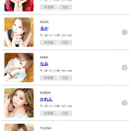
未登録
日記
RUKA
るか
T--.B--(--).W--.H--cm
未登録
日記
NAMI
なみ
T--.B--(--).W--.H--cm
未登録
日記
KAREN
かれん
T--.B--(--).W--.H--cm
未登録
日記
YUUNA