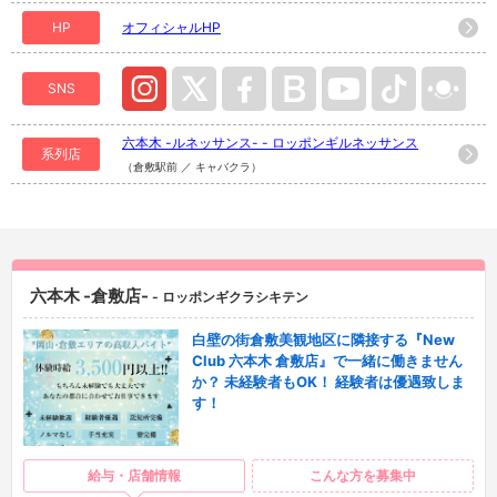
HP
オフィシャルHP
SNS
六本木 -ルネッサンス- - ロッポンギルネッサンス
系列店
（倉敷駅前 ／ キャバクラ）
六本木 -倉敷店-
- ロッポンギクラシキテン
白壁の街倉敷美観地区に隣接する『New
Club 六本木 倉敷店』で一緒に働きません
か？ 未経験者もOK！ 経験者は優遇致しま
す！
給与・店舗情報
こんな方を募集中