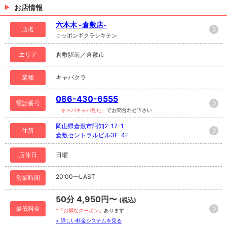
お店情報
六本木 -倉敷店-
店名
ロッポンギクラシキテン
エリア
倉敷駅前／倉敷市
業種
キャバクラ
086-430-6555
電話番号
「キャバキャバ見た」
でお問合わせ下さい
岡山県倉敷市阿知2-17-1
住所
倉敷セントラルビル3F･4F
店休日
日曜
20:00〜LAST
営業時間
50分 4,950円〜
(税込)
最低料金
*「お得なクーポン」
あります
> 詳しい料金システムを見る