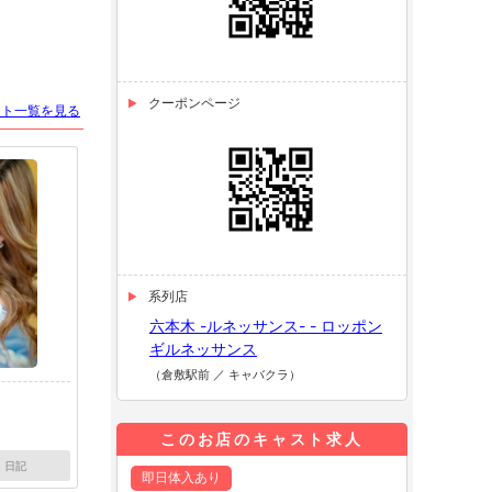
クーポンページ
スト一覧を見る
系列店
六本木 -ルネッサンス- - ロッポン
ギルネッサンス
（倉敷駅前 ／ キャバクラ）
このお店のキャスト求人
日記
即日体入あり