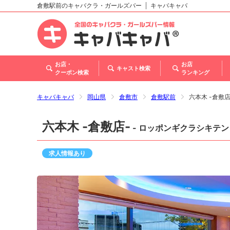
倉敷駅前のキャバクラ・ガールズバー
キャバキャバ
北海道
東北
関東
甲信越・北陸
東海
関西
中国
四国
九州・沖縄
お店・
お店
キャスト検索
クーポン検索
ランキング
キャバキャバ
岡山県
倉敷市
倉敷駅前
六本木 -倉敷
六本木 -倉敷店-
- ロッポンギクラシキテン
求人情報あり