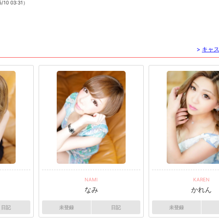
/10 03:31）
>
キャ
NAMI
KAREN
なみ
かれん
日記
未登録
日記
未登録