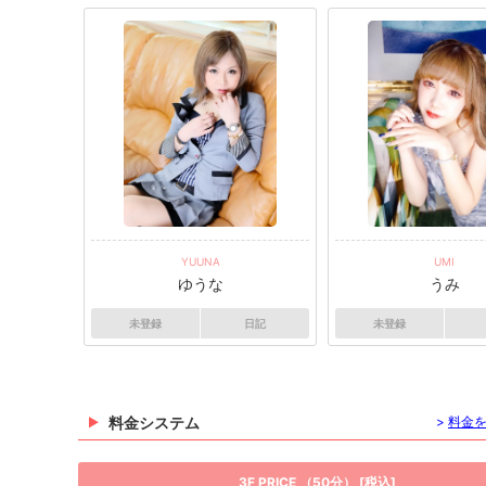
YUUNA
UMI
ゆうな
うみ
未登録
日記
未登録
料金システム
>
料金
3F PRICE （50分） [税込]