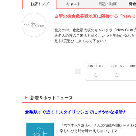
お店トップ
キャスト
日記・動画
料金
白壁の街倉敷美観地区に隣接する『New Cl
観光の街、倉敷最大級のキャバクラ『New Club 
著名人の方のご来店も多く、いつも笑顔が溢れる
是非1度遊びに来てみて下さい！
08/10 (月)
08/11 (火)
08/
〇
〇
新着＆ホットニュース
倉敷駅すぐ近く！スタイリッシュでにぎやかな場所♪
『六本木 -倉敷店-』さんの掲載を開始～☆彡
楽しいひと時が味わえちゃいます♪