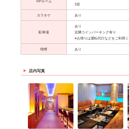
VIPルーム
5室
カラオケ
あり
あり
駐車場
近隣コインパーキング有り
※お帰りは運転代行などをご利用く
喫煙
あり
店内写真