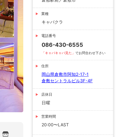
業種
キャバクラ
電話番号
086-430-6555
「キャバキャバ見た」
でお問合わせ下さい
住所
岡山県倉敷市阿知2-17-1
倉敷セントラルビル3F･4F
店休日
日曜
営業時間
20:00〜LAST