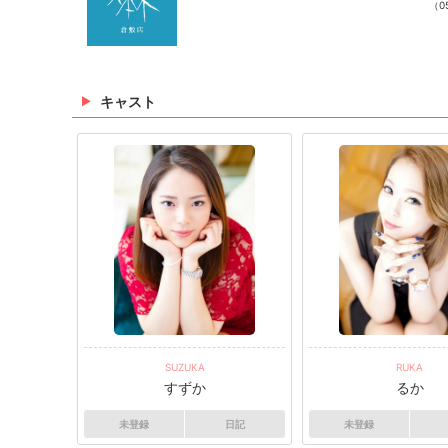
（05
キャスト
SUZUKA
RUKA
すずか
るか
未登録
日記
未登録