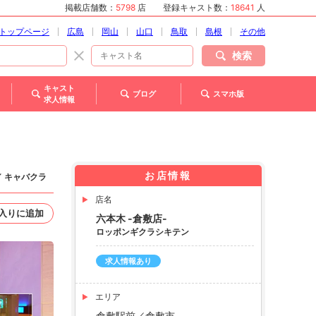
掲載店舗数：
5798
店
登録キャスト数：
18641
人
トップページ
広島
岡山
山口
鳥取
島根
その他
検索
キャスト
ブログ
スマホ版
求人情報
お店情報
／ キャバクラ
店名
入りに追加
六本木 -倉敷店-
ロッポンギクラシキテン
求人情報あり
エリア
倉敷駅前／倉敷市