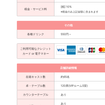
[税] 10%
税金・サービス料
※税金のみ上記金額に含まれます
その他
各種ドリンク
550円～
ご利用可能な
クレジット
カード
or 電子マネー
店舗詳細情報
在籍キャスト数
約65名
卓・テーブル数
120席(VIPルーム5室)
カウンターテーブル
あり
あり