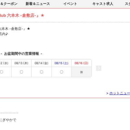
＆クーポン
新着＆ニュース
イベント
キャスト求人
ス
ub 六本木 -倉敷店-』★
六本木 -倉敷店-』★
店内♪
-
お盆期間中の営業情報
-
12 (水)
08/13 (木)
08/14 (金)
08/15 (土)
08/16 (日)
〇
〇
〇
〇
休
>
ホットニュ
 にぎやかで