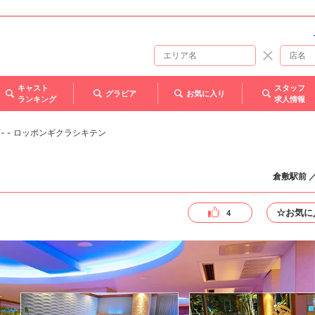
キャスト
スタッフ
グラビア
お気に入り
ランキング
求人情報
店- - ロッポンギクラシキテン
倉敷駅前 
☆お気に
4