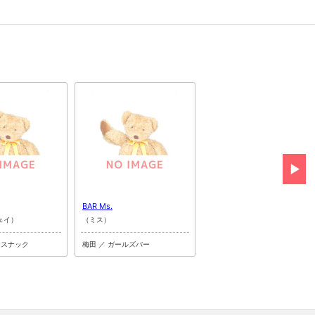
BAR Ms.
TwinBee
ェイ）
（ミス）
（ツインビー）
・スナック
梅田 ／ ガールズバー
梅田 ／ ガールズバー