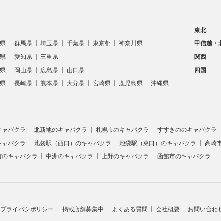
東北
県
群馬県
埼玉県
千葉県
東京都
神奈川県
甲信越・
県
愛知県
三重県
関西
県
岡山県
広島県
山口県
四国
県
長崎県
熊本県
大分県
宮崎県
鹿児島県
沖縄県
キャバクラ
北新地のキャバクラ
札幌市のキャバクラ
すすきののキャバクラ
キャバクラ
池袋駅（西口）のキャバクラ
池袋駅（東口）のキャバクラ
高崎
前のキャバクラ
中洲のキャバクラ
上野のキャバクラ
函館市のキャバクラ
プライバシポリシー
掲載店舗募集中
よくある質問
会社概要
お問い合わ