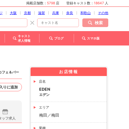
掲載店舗数：
5798
店
登録キャスト数：
18647
人
ジ
大阪
京都
滋賀
兵庫
奈良
和歌山
その他
検索
キャスト
ブログ
スマホ版
求人情報
お店情報
ンカフェ＆バー
店名
入りに追加
EDEN
エデン
エリア
梅田／梅田
タッフ求人
業種