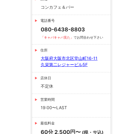
コンカフェ＆バー
電話番号
080-6438-8803
「キャバキャバ見た」
でお問合わせ下さい
住所
大阪府大阪市北区堂山町16-11
久栄第二レジャービル5F
店休日
不定休
営業時間
19:00〜LAST
最低料金
60分 2,500円〜
(税・サ込)