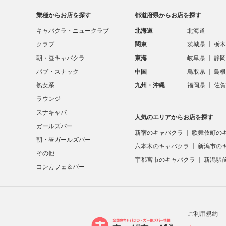
業種からお店を探す
都道府県からお店を探す
キャバクラ・ニュークラブ
北海道
北海道
クラブ
関東
茨城県
栃木
朝・昼キャバクラ
東海
岐阜県
静岡
パブ・スナック
中国
鳥取県
島根
熟女系
九州・沖縄
福岡県
佐賀
ラウンジ
スナキャバ
人気のエリアからお店を探す
ガールズバー
新宿のキャバクラ
歌舞伎町の
朝・昼ガールズバー
六本木のキャバクラ
新潟市の
その他
宇都宮市のキャバクラ
新潟駅
コンカフェ＆バー
ご利用規約