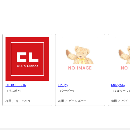
CLUB LISBOA
Coupy
MilkyWay
（リスボア）
（クーピー）
（ミルキーウ
梅田 ／ キャバクラ
梅田 ／ ガールズバー
梅田 ／ パブ