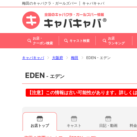
梅田のキャバクラ・ガールズバー
キャバキャバ
北海道
東北
関東
甲信越・北陸
東海
関西
中国
四国
九州・沖縄
お店・
お店
キャスト検索
クーポン検索
ランキング
キャバキャバ
大阪府
梅田
EDEN - エデン
EDEN
- エデン
【注意】この情報は古い可能性があります。詳しく
お店トップ
キャスト
日記・動画
料金