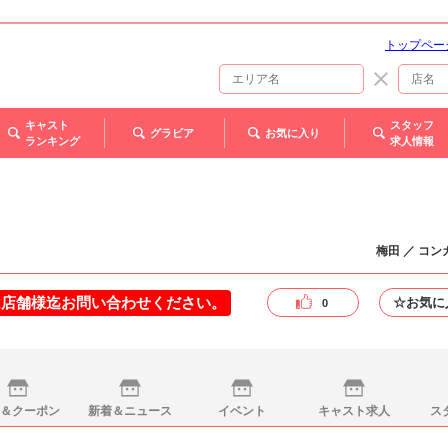
トップペー
キャスト
スタッフ
グラビア
お気に入り
ランキング
求人情報
梅田 ／ コ
は店舗様迄お問い合わせください。
☆お気に
0
＆クーポン
新着＆ニュース
イベント
キャスト求人
ス