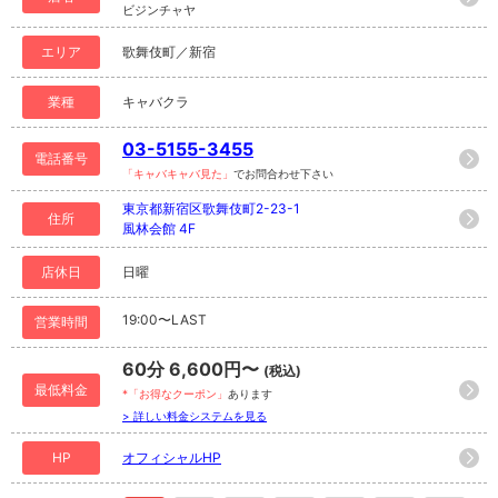
ビジンチャヤ
エリア
歌舞伎町／新宿
業種
キャバクラ
03-5155-3455
電話番号
「キャバキャバ見た」
でお問合わせ下さい
東京都新宿区歌舞伎町2-23-1
住所
風林会館 4F
店休日
日曜
19:00〜LAST
営業時間
60分 6,600円〜
(税込)
最低料金
*「お得なクーポン」
あります
> 詳しい料金システムを見る
HP
オフィシャルHP