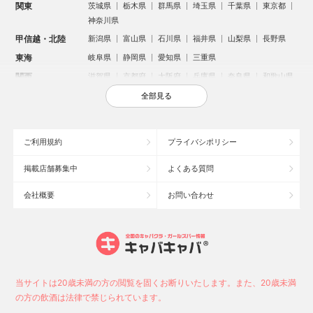
関東
茨城県
栃木県
群馬県
埼玉県
千葉県
東京都
神奈川県
甲信越・北陸
新潟県
富山県
石川県
福井県
山梨県
長野県
東海
岐阜県
静岡県
愛知県
三重県
関西
滋賀県
京都府
大阪府
兵庫県
奈良県
和歌山県
中国
鳥取県
島根県
岡山県
広島県
山口県
全部見る
四国
徳島県
香川県
愛媛県
高知県
九州・沖縄
福岡県
佐賀県
長崎県
熊本県
大分県
宮崎県
ご利用規約
プライバシポリシー
鹿児島県
沖縄県
掲載店舗募集中
よくある質問
人気のエリアからお店を探す
会社概要
お問い合わせ
新宿のキャバクラ
歌舞伎町のキャバクラ
札幌市のキャバクラ
すすきののキャバクラ
北新地のキャバクラ
池袋のキャバクラ
ミナミのキャバクラ
大宮のキャバクラ
新潟市のキャバクラ
六本木のキャバクラ
高崎市のキャバクラ
池袋駅（西口）のキャバクラ
池袋駅（東口）のキャバクラ
宇都宮市のキャバクラ
当サイトは20歳未満の方の閲覧を固くお断りいたします。また、20歳未満
新潟駅前のキャバクラ
上野のキャバクラ
福岡市のキャバクラ
の方の飲酒は法律で禁じられています。
函館市のキャバクラ
長野市のキャバクラ
中洲のキャバクラ