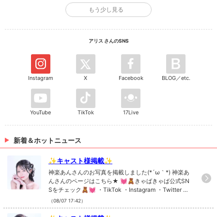
もう少し見る
Q. 好きな映画は？
バーレスク
アリス さんのSNS
Q. デートしたい場所は？
水族館
Instagram
X
Facebook
BLOG／etc.
Q. 好きな食べ物は？
お寿司
YouTube
TikTok
17Live
Q. 欲しいものは？
バック
新着＆ホットニュース
Q. お気に入りのブランドは？
✨キャスト様掲載✨
シャネル
神楽あんさんのお写真を掲載しました(*´ω｀*) 神楽あ
んさんのページはこちら★ 💓🧸きゃばきゃば公式SN
Q. 幸せを感じる瞬間は？
Sをチェック🧸💓 ・TikTok ・Instagram ・Twitter ・Y
美味しいご飯を食べてる時
ouTube
（08/07 17:42）
Q. 好きなタイプの男性は？