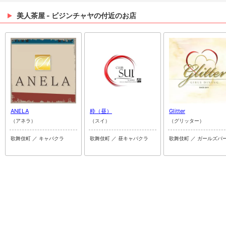
美人茶屋 - ビジンチャヤの付近のお店
ANELA
粋（昼）
Glitter
（アネラ）
（スイ）
（グリッター）
歌舞伎町 ／ キャバクラ
歌舞伎町 ／ 昼キャバクラ
歌舞伎町 ／ ガールズバ