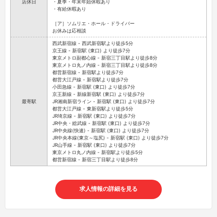
店休日
・夏季・年末年始休暇あり
・有給休暇あり
［ア］ソムリエ・ホール・ドライバー
お休みは応相談
西武新宿線 - 西武新宿駅より徒歩5分
京王線 - 新宿駅 (東口) より徒歩7分
東京メトロ副都心線 - 新宿三丁目駅より徒歩8分
東京メトロ丸ノ内線 - 新宿三丁目駅より徒歩8分
都営新宿線 - 新宿駅より徒歩7分
都営大江戸線 - 新宿駅より徒歩7分
小田急線 - 新宿駅 (東口) より徒歩7分
京王新線 - 新線新宿駅 (東口) より徒歩7分
最寄駅
JR湘南新宿ライン - 新宿駅 (東口) より徒歩7分
都営大江戸線 - 東新宿駅より徒歩5分
JR埼京線 - 新宿駅 (東口) より徒歩7分
JR中央・総武線 - 新宿駅 (東口) より徒歩7分
JR中央線(快速) - 新宿駅 (東口) より徒歩7分
JR中央本線(東京～塩尻) - 新宿駅 (東口) より徒歩7分
JR山手線 - 新宿駅 (東口) より徒歩7分
東京メトロ丸ノ内線 - 新宿駅より徒歩5分
都営新宿線 - 新宿三丁目駅より徒歩8分
求人情報の詳細を見る