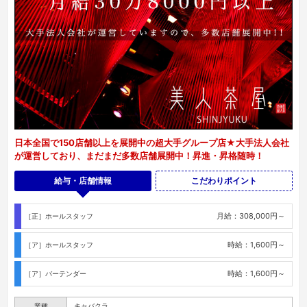
日本全国で150店舗以上を展開中の超大手グループ店★大手法人会社
が運営しており、まだまだ多数店舗展開中！昇進・昇格随時！
給与・店舗情報
こだわりポイント
月給：308,000円～
［正］ホールスタッフ
時給：1,600円～
［ア］ホールスタッフ
時給：1,600円～
［ア］バーテンダー
業種
キャバクラ