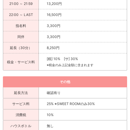
21:00 ～ 21:59
13,200円
22:00 ～ LAST
16,500円
指名料
3,300円
同伴
3,300円
延長（30分）
8,250円
[税] 10% [サ] 30%
税金・サービス料
※税金のみ上記金額に含まれます
その他
延長方法
確認有り
サービス料
25% ※SWEET ROOMのみ30%
消費税
10%
ハウスボトル
無し