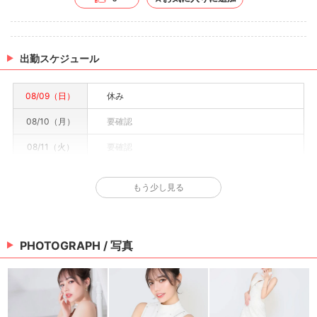
出勤スケジュール
08/09（日）
休み
08/10（月）
要確認
08/11（火）
要確認
08/12（水）
要確認
もう少し見る
08/13（木）
要確認
08/14（金）
要確認
PHOTOGRAPH / 写真
08/15（土）
要確認
※情報はあくまで予定でキャストまたは出勤情報は一部です。詳細はお店にお問い合わせく
ださい。