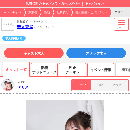
歌舞伎町のキャバクラ・ガールズバー
キャバキャバ
キャバキャバ
東京都
新宿
歌舞伎町
美人茶屋 - ビジンチャヤ
アリス
歌舞伎町 ／ キャバクラ
美人茶屋
-
ビジンチャヤ
メニュー
求人情報あり
キャスト求人
スタッフ求人
新着
料金
キャスト一覧
イベント情報
出勤
ホットニュース
クーポン
ALICE
トップ
日記
グラビア
アリス