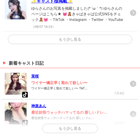
✨キャスト様掲載✨
優しくて、甘やかしてくれる人
ゆらさんのお写真を掲載しました(*´ω｀*) ゆらさんの
ページはこちら★ 💓🧸きゃばきゃば公式SNSをチェ
ック🧸💓 ・TikTok ・Instagram ・Twitter ・YouTube
Q. あなたは何フェチ？
（08/07 16:24）
鎖骨
✨キャスト様掲載✨
もう少し見る
Q. ついやってしまう癖は？
みかさんのお写真を掲載しました(*´ω｀*) みかさんの
ネックレスを触っちゃう
ページはこちら★ 💓🧸きゃばきゃば公式SNSをチェ
ック🧸💓 ・TikTok ・Instagram ・Twitter ・YouTube
新着キャスト日記
Q. 今一番ハマっている事は？
（06/26 19:14）
英会話
✨キャスト様掲載✨
茉桜
流川ららさん、白城 麗さんのお写真を掲載しました(*
ワイヤー矯正早く取れて欲しい〜
Q. 自分を動物に例えると？
´ω｀*) 流川ららさんのページはこちら★ 白城 麗さん
ワイヤー矯正早く取れて欲しい〜 TikT...
ネコ
7月4日
のページはこちら★ 💓🧸きゃばきゃば公式SNSをチ
ェック🧸💓 ・TikTok ・Instagram ・Twitter ・YouTu
（06/26 18:22）
be
神楽あん
Q. 明日地球が最後です。何をしますか？
最近妖怪ウォッチハマってるの 新しいドレ...
>
ホットニュース一覧を見る
実家で家族と過ごす
最近妖怪ウォッチハマってるの 新しいドレ...
6月6日
もう少し見る
>
日記一覧を見る