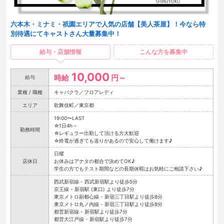
六本木・ミナミ・祇園エリアで人気の店舗【美人茶屋】！今なら特
別待遇にてキャストさん大量募集中！
給与・店舗情報
こんな方を募集中
10,000
時給
円～
給与
業種 / 職種
キャバクラ／フロアレディ
エリア
歌舞伎町／東京都
19:00〜LAST
☆1日4h～
勤務時間
☆レギュラー出勤して頂ける方大歓迎
☆終電が過ぎても送りがあるので安心して働けます♪
日曜
店休日
お休みはアナタの都合で決めてOK♪
学生の方でもテスト期間などの長期休暇はお気軽にご相談下さい♪
西武新宿線 - 西武新宿駅より徒歩5分
京王線 - 新宿駅 (東口) より徒歩7分
東京メトロ副都心線 - 新宿三丁目駅より徒歩8分
東京メトロ丸ノ内線 - 新宿三丁目駅より徒歩8分
都営新宿線 - 新宿駅より徒歩7分
都営大江戸線 - 新宿駅より徒歩7分