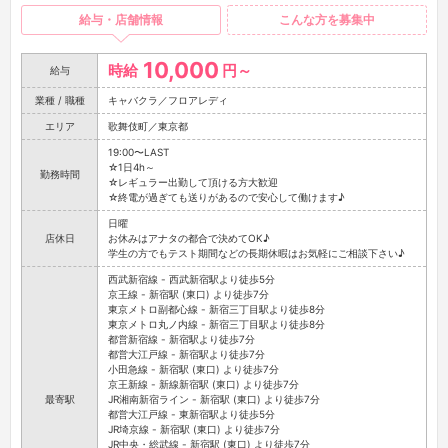
給与・店舗情報
こんな方を募集中
10,000
時給
円～
給与
業種 / 職種
キャバクラ／フロアレディ
エリア
歌舞伎町／東京都
19:00〜LAST
☆1日4h～
勤務時間
☆レギュラー出勤して頂ける方大歓迎
☆終電が過ぎても送りがあるので安心して働けます♪
日曜
店休日
お休みはアナタの都合で決めてOK♪
学生の方でもテスト期間などの長期休暇はお気軽にご相談下さい♪
西武新宿線 - 西武新宿駅より徒歩5分
京王線 - 新宿駅 (東口) より徒歩7分
東京メトロ副都心線 - 新宿三丁目駅より徒歩8分
東京メトロ丸ノ内線 - 新宿三丁目駅より徒歩8分
都営新宿線 - 新宿駅より徒歩7分
都営大江戸線 - 新宿駅より徒歩7分
小田急線 - 新宿駅 (東口) より徒歩7分
京王新線 - 新線新宿駅 (東口) より徒歩7分
最寄駅
JR湘南新宿ライン - 新宿駅 (東口) より徒歩7分
都営大江戸線 - 東新宿駅より徒歩5分
JR埼京線 - 新宿駅 (東口) より徒歩7分
JR中央・総武線 - 新宿駅 (東口) より徒歩7分