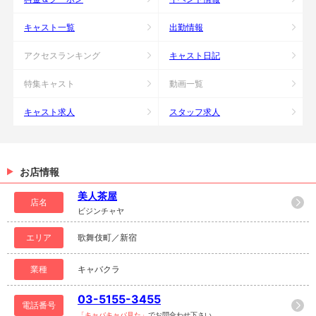
キャスト一覧
出勤情報
アクセスランキング
キャスト日記
特集キャスト
動画一覧
キャスト求人
スタッフ求人
お店情報
美人茶屋
店名
ビジンチャヤ
エリア
歌舞伎町／新宿
業種
キャバクラ
03-5155-3455
電話番号
「キャバキャバ見た」
でお問合わせ下さい