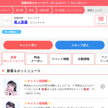
歌舞伎町のキャバクラ・ガールズバー
キャバキャバ
バキャバ
東京都
新宿
歌舞伎町
美人茶屋 - ビジンチャヤ
新着ニュース
歌舞伎町 ／ キャバクラ
美人茶屋
-
ビジンチャヤ
メニュー
求人情報あり
キャスト求人
スタッフ求人
新着
料金
アク
イベント情報
出勤情報
ホットニュース
クーポン
ラン
新着＆ホットニュース
✨キャスト様掲載✨
神楽あんさんのお写真を掲載しました(*´ω｀*) 神楽あんさんのペ
ージはこちら★ 💓🧸きゃばきゃば公式SNSをチェック🧸💓 ・Tik
Tok ・Instagram ・Twitter ・YouTube
（08/07 17:42）
✨キャスト様掲載✨
ゆらさんのお写真を掲載しました(*´ω｀*) ゆらさんのページはこ