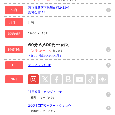
東京都新宿区歌舞伎町2-23-1
住所
風林会館 4F
店休日
日曜
19:00〜LAST
営業時間
60分 6,600円〜
(税込)
最低料金
*「お得なクーポン」
あります
> 詳しい料金システムを見る
HP
オフィシャルHP
SNS
神田茶屋 - カンダチャヤ
（神田 ／ キャバクラ）
ZOO TOKYO - ズートウキョウ
（六本木 ／ キャバクラ）