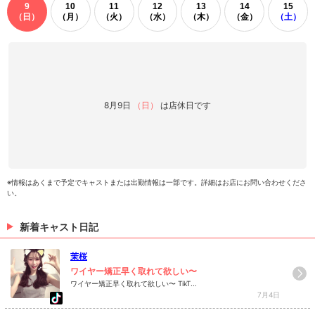
9
10
11
12
13
14
15
（日）
（月）
（火）
（水）
（木）
（金）
（土）
8月9日
（日）
は店休日です
※情報はあくまで予定でキャストまたは出勤情報は一部です。詳細はお店にお問い合わせくださ
い。
新着キャスト日記
茉桜
ワイヤー矯正早く取れて欲しい〜
ワイヤー矯正早く取れて欲しい〜 TikT...
7月4日