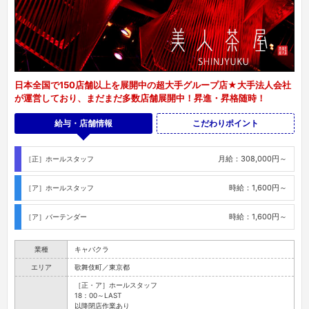
日本全国で150店舗以上を展開中の超大手グループ店★大手法人会社
が運営しており、まだまだ多数店舗展開中！昇進・昇格随時！
給与・店舗情報
こだわりポイント
月給：308,000円～
［正］ホールスタッフ
時給：1,600円～
［ア］ホールスタッフ
時給：1,600円～
［ア］バーテンダー
業種
キャバクラ
エリア
歌舞伎町／東京都
［正・ア］ホールスタッフ
18：00～LAST
以降閉店作業あり