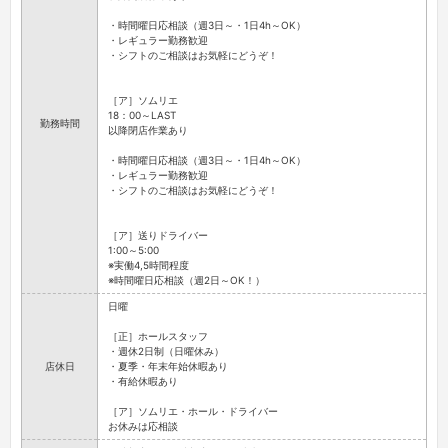
・時間曜日応相談（週3日～・1日4h～OK）
・レギュラー勤務歓迎
・シフトのご相談はお気軽にどうぞ！
［ア］ソムリエ
18：00～LAST
勤務時間
以降閉店作業あり
・時間曜日応相談（週3日～・1日4h～OK）
・レギュラー勤務歓迎
・シフトのご相談はお気軽にどうぞ！
［ア］送りドライバー
1:00～5:00
※実働4,5時間程度
※時間曜日応相談（週2日～OK！）
日曜
［正］ホールスタッフ
・週休2日制（日曜休み）
店休日
・夏季・年末年始休暇あり
・有給休暇あり
［ア］ソムリエ・ホール・ドライバー
お休みは応相談