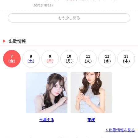
ェック🧸💓 ・TikTok ・Instagram ・Twitter ・YouTu
（06/26 18:22）
be
✨キャスト様掲載✨
もう少し見る
ひめかさん・みさきさん・さやさんのお写真を掲載し
ました(*´ω｀*) キャストページはこちら★ 💓🧸きゃ
ばきゃば公式SNSをチェック🧸💓 ・TikTok ・Instagr
am ・Twitter ・YouTube
出勤情報
（06/25 15:56）
✨キャスト様掲載✨
7
8
9
10
11
12
13
あすかさん・神楽あんさん・礼愛さんのお写真を掲載
（金）
（土）
（日）
（月）
（火）
（水）
（木）
しました(*´ω｀*) キャストページはこちら★ 💓🧸き
ゃばきゃば公式SNSをチェック🧸💓 ・TikTok ・Insta
gram ・Twitter ・YouTube
（06/24 15:42）
>
ホットニュース一覧を見る
七星える
茉桜
> 出勤情報を見る