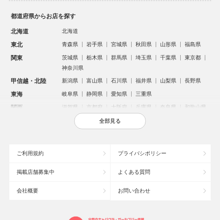
都道府県からお店を探す
北海道
北海道
東北
青森県
岩手県
宮城県
秋田県
山形県
福島県
関東
茨城県
栃木県
群馬県
埼玉県
千葉県
東京都
神奈川県
甲信越・北陸
新潟県
富山県
石川県
福井県
山梨県
長野県
東海
岐阜県
静岡県
愛知県
三重県
関西
滋賀県
京都府
大阪府
兵庫県
奈良県
和歌山県
中国
鳥取県
島根県
岡山県
広島県
山口県
全部見る
四国
徳島県
香川県
愛媛県
高知県
九州・沖縄
福岡県
佐賀県
長崎県
熊本県
大分県
宮崎県
ご利用規約
プライバシポリシー
鹿児島県
沖縄県
掲載店舗募集中
よくある質問
人気のエリアからお店を探す
会社概要
お問い合わせ
新宿のキャバクラ
歌舞伎町のキャバクラ
北新地のキャバクラ
池袋のキャバクラ
札幌市のキャバクラ
すすきののキャバクラ