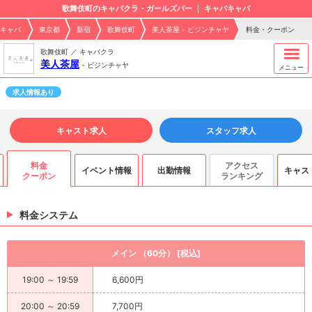
歌舞伎町のキャバクラ・ガールズバー
キャバキャバ
キャバ
東京都
新宿
歌舞伎町
美人茶屋 - ビジンチャヤ
料金・クーポン
歌舞伎町 ／ キャバクラ
美人茶屋
-
ビジンチャヤ
メニュー
求人情報あり
キャスト求人
スタッフ求人
料金
アクセス
イベント情報
出勤情報
キャス
ス
クーポン
ランキング
料金システム
メイン （60分） [税込]
19:00 ～ 19:59
6,600円
20:00 ～ 20:59
7,700円