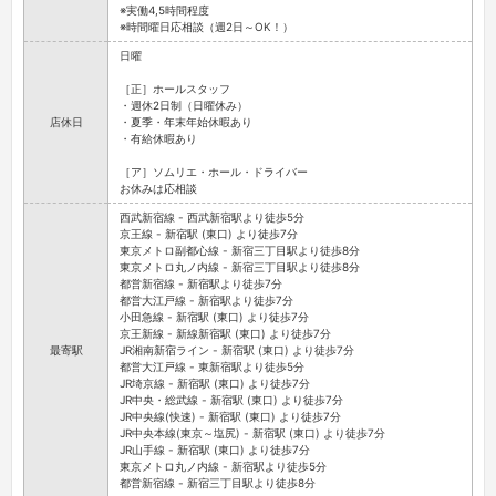
※実働4,5時間程度
※時間曜日応相談（週2日～OK！）
日曜
［正］ホールスタッフ
・週休2日制（日曜休み）
店休日
・夏季・年末年始休暇あり
・有給休暇あり
［ア］ソムリエ・ホール・ドライバー
お休みは応相談
西武新宿線 - 西武新宿駅より徒歩5分
京王線 - 新宿駅 (東口) より徒歩7分
東京メトロ副都心線 - 新宿三丁目駅より徒歩8分
東京メトロ丸ノ内線 - 新宿三丁目駅より徒歩8分
都営新宿線 - 新宿駅より徒歩7分
都営大江戸線 - 新宿駅より徒歩7分
小田急線 - 新宿駅 (東口) より徒歩7分
京王新線 - 新線新宿駅 (東口) より徒歩7分
最寄駅
JR湘南新宿ライン - 新宿駅 (東口) より徒歩7分
都営大江戸線 - 東新宿駅より徒歩5分
JR埼京線 - 新宿駅 (東口) より徒歩7分
JR中央・総武線 - 新宿駅 (東口) より徒歩7分
JR中央線(快速) - 新宿駅 (東口) より徒歩7分
JR中央本線(東京～塩尻) - 新宿駅 (東口) より徒歩7分
JR山手線 - 新宿駅 (東口) より徒歩7分
東京メトロ丸ノ内線 - 新宿駅より徒歩5分
都営新宿線 - 新宿三丁目駅より徒歩8分