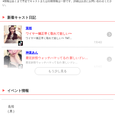
※情報はあくまで予定でキャストまたは出勤情報は一部です。詳細はお店にお問い合わせくださ
い。
新着キャスト日記
茉桜
ワイヤー矯正早く取れて欲しい〜
ワイヤー矯正早く取れて欲しい〜 TikT...
7月4日
神楽あん
最近妖怪ウォッチハマってるの 新しいドレ...
最近妖怪ウォッチハマってるの 新しいドレ...
6月6日
もう少し見る
>
日記一覧を見る
イベント情報
8/6
（木）