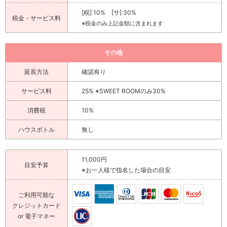
[税] 10% [サ] 30%
税金・サービス料
※税金のみ上記金額に含まれます
その他
延長方法
確認有り
サービス料
25% ※SWEET ROOMのみ30%
消費税
10%
ハウスボトル
無し
11,000円
目安予算
※お一人様で指名した場合の目安
ご利用可能な
クレジットカード
or 電子マネー