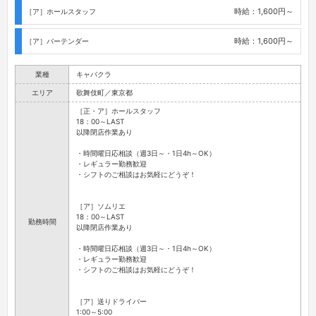
時給：1,600円～
［ア］ホールスタッフ
時給：1,600円～
［ア］バーテンダー
業種
キャバクラ
エリア
歌舞伎町／東京都
［正・ア］ホールスタッフ
18：00～LAST
以降閉店作業あり
・時間曜日応相談（週3日～・1日4h～OK）
・レギュラー勤務歓迎
・シフトのご相談はお気軽にどうぞ！
［ア］ソムリエ
18：00～LAST
勤務時間
以降閉店作業あり
・時間曜日応相談（週3日～・1日4h～OK）
・レギュラー勤務歓迎
・シフトのご相談はお気軽にどうぞ！
［ア］送りドライバー
1:00～5:00