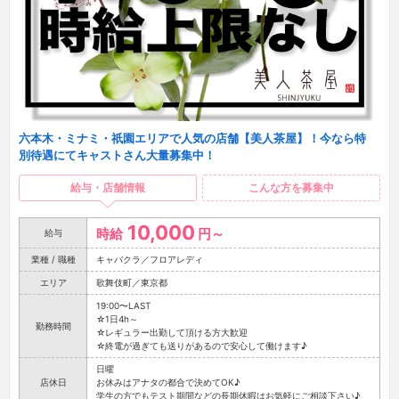
六本木・ミナミ・祇園エリアで人気の店舗【美人茶屋】！今なら特
別待遇にてキャストさん大量募集中！
給与・店舗情報
こんな方を募集中
10,000
時給
円～
給与
業種 / 職種
キャバクラ／フロアレディ
エリア
歌舞伎町／東京都
19:00〜LAST
☆1日4h～
勤務時間
☆レギュラー出勤して頂ける方大歓迎
☆終電が過ぎても送りがあるので安心して働けます♪
日曜
店休日
お休みはアナタの都合で決めてOK♪
学生の方でもテスト期間などの長期休暇はお気軽にご相談下さい♪