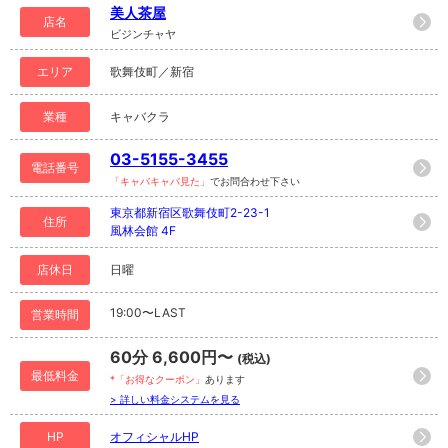
美人茶屋
店名
ビジンチャヤ
エリア
歌舞伎町／新宿
業種
キャバクラ
03-5155-3455
電話番号
「キャバキャバ見た」
でお問合わせ下さい
東京都新宿区歌舞伎町2-23-1
住所
風林会館 4F
店休日
日曜
19:00〜LAST
営業時間
60分 6,600円〜
(税込)
最低料金
*「お得なクーポン」
あります
> 詳しい料金システムを見る
HP
オフィシャルHP