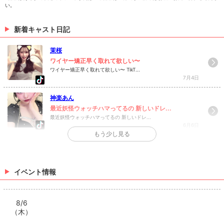
い。
新着キャスト日記
茉桜
ワイヤー矯正早く取れて欲しい〜
ワイヤー矯正早く取れて欲しい〜 TikT...
7月4日
神楽あん
最近妖怪ウォッチハマってるの 新しいドレ...
最近妖怪ウォッチハマってるの 新しいドレ...
6月6日
もう少し見る
>
日記一覧を見る
イベント情報
8/6
（木）