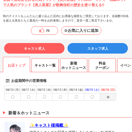
で人気のブランド【美人茶屋】が歌舞伎町の歴史を塗り替える!!
和のテイストをふんだんに盛り込んだ店内にお洒落な個室をご用意しております。在籍数100名
を超える美女たちと最高の一時をお約束致しますので、是非一度ご来店下さいませ。
☆お気に入りに追加
70
キャスト求人
スタッフ求人
新着
料金
お店トップ
キャスト一覧
イベン
ホットニュース
クーポン
お盆期間中の営業情報
08/10 (月)
08/11 (火)
08/12 (水)
08/13 (木)
08/14 (金)
08/15 (土)
08/16 (日)
〇
〇
〇
〇
〇
〇
休
新着＆ホットニュース
✨キャスト様掲載✨