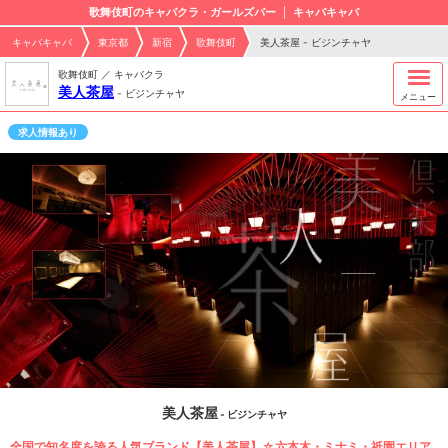
歌舞伎町のキャバクラ・ガールズバー
キャバキャバ
キャバキャバ
東京都
新宿
歌舞伎町
美人茶屋 - ビジンチャヤ
歌舞伎町 ／ キャバクラ
美人茶屋
-
ビジンチャヤ
メニュー
求人情報あり
美人茶屋
- ビジンチャヤ
全国で知名度を誇る人気ブランド【美人茶屋】☆六本木・ミナミ・祇園エリア