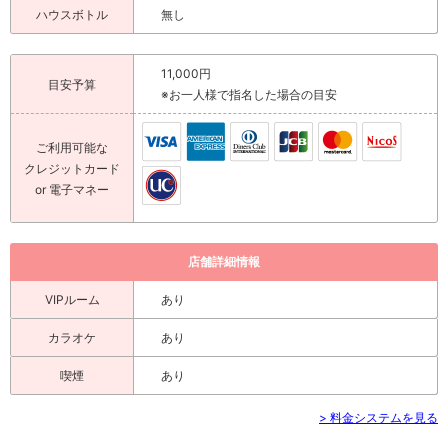
ハウスボトル
無し
11,000円
目安予算
※お一人様で指名した場合の目安
ご利用可能な
クレジットカード
or 電子マネー
店舗詳細情報
VIPルーム
あり
カラオケ
あり
喫煙
あり
> 料金システムを見る