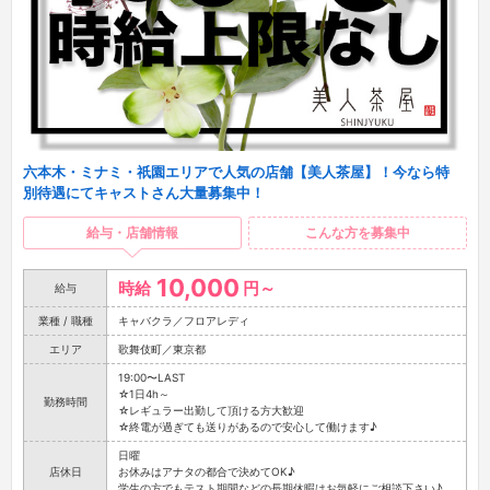
六本木・ミナミ・祇園エリアで人気の店舗【美人茶屋】！今なら特
別待遇にてキャストさん大量募集中！
給与・店舗情報
こんな方を募集中
10,000
時給
円～
給与
業種 / 職種
キャバクラ／フロアレディ
エリア
歌舞伎町／東京都
19:00〜LAST
☆1日4h～
勤務時間
☆レギュラー出勤して頂ける方大歓迎
☆終電が過ぎても送りがあるので安心して働けます♪
日曜
店休日
お休みはアナタの都合で決めてOK♪
学生の方でもテスト期間などの長期休暇はお気軽にご相談下さい♪