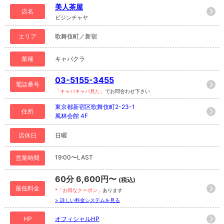
美人茶屋
店名
ビジンチャヤ
エリア
歌舞伎町／新宿
業種
キャバクラ
03-5155-3455
電話番号
「キャバキャバ見た」
でお問合わせ下さい
東京都新宿区歌舞伎町2-23-1
住所
風林会館 4F
店休日
日曜
19:00〜LAST
営業時間
60分 6,600円〜
(税込)
最低料金
*「お得なクーポン」
あります
> 詳しい料金システムを見る
HP
オフィシャルHP