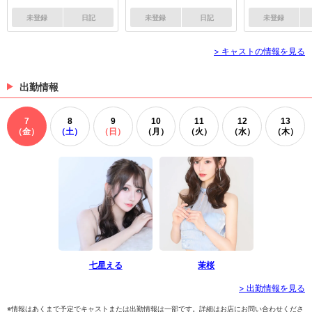
未登録
日記
未登録
日記
未登録
> キャストの情報を見る
出勤情報
7
8
9
10
11
12
13
（金）
（土）
（日）
（月）
（火）
（水）
（木）
七星える
茉桜
> 出勤情報を見る
※情報はあくまで予定でキャストまたは出勤情報は一部です。詳細はお店にお問い合わせくださ