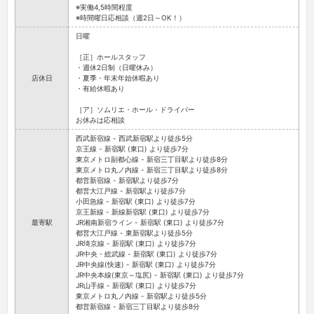
※実働4,5時間程度
※時間曜日応相談（週2日～OK！）
日曜
［正］ホールスタッフ
・週休2日制（日曜休み）
店休日
・夏季・年末年始休暇あり
・有給休暇あり
［ア］ソムリエ・ホール・ドライバー
お休みは応相談
西武新宿線 - 西武新宿駅より徒歩5分
京王線 - 新宿駅 (東口) より徒歩7分
東京メトロ副都心線 - 新宿三丁目駅より徒歩8分
東京メトロ丸ノ内線 - 新宿三丁目駅より徒歩8分
都営新宿線 - 新宿駅より徒歩7分
都営大江戸線 - 新宿駅より徒歩7分
小田急線 - 新宿駅 (東口) より徒歩7分
京王新線 - 新線新宿駅 (東口) より徒歩7分
最寄駅
JR湘南新宿ライン - 新宿駅 (東口) より徒歩7分
都営大江戸線 - 東新宿駅より徒歩5分
JR埼京線 - 新宿駅 (東口) より徒歩7分
JR中央・総武線 - 新宿駅 (東口) より徒歩7分
JR中央線(快速) - 新宿駅 (東口) より徒歩7分
JR中央本線(東京～塩尻) - 新宿駅 (東口) より徒歩7分
JR山手線 - 新宿駅 (東口) より徒歩7分
東京メトロ丸ノ内線 - 新宿駅より徒歩5分
都営新宿線 - 新宿三丁目駅より徒歩8分