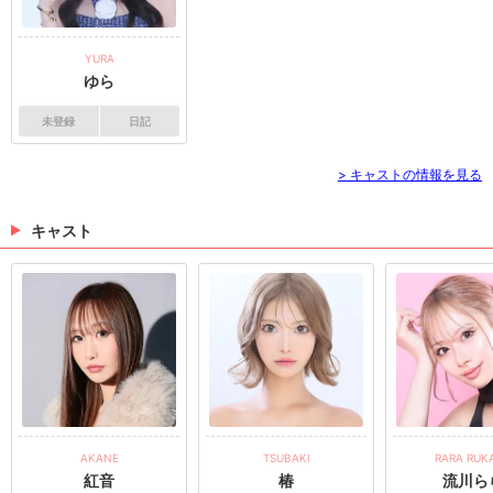
>
ホットニュース一覧を見る
YURA
ゆら
未登録
日記
> キャストの情報を見る
キャスト
AKANE
TSUBAKI
RARA RUK
紅音
椿
流川ら