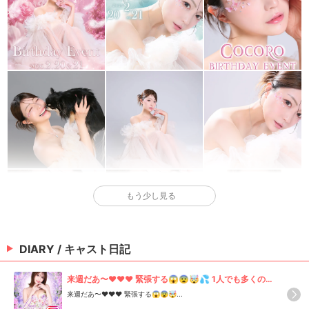
もう少し見る
DIARY / キャスト日記
来週だあ〜❤️❤️❤️ 緊張する😱😨🤯💦 1人でも多くの方
が来てくださるといいな😌🎀 まだまだお花も遠隔シャ
来週だあ〜❤️❤️❤️ 緊張する😱😨🤯...
ンパンも受け付けております🥂💐✨ #歌舞伎町#キャ