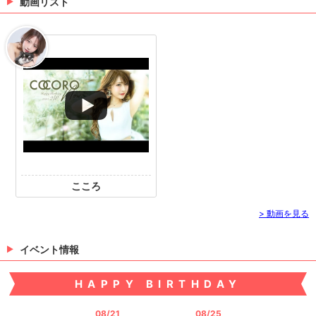
ube
動画リスト
（07/30 15:56）
✨キャスト様掲載✨
逢坂のあさんのお写真を掲載しました(*´ω｀*) 逢坂の
あさんのページはこちら★ 💓🧸きゃばきゃば公式SN
Sをチェック🧸💓 ・TikTok ・Instagram ・Twitter ・Y
ouTube
（06/18 18:00）
>
ホットニュース一覧を見る
こころ
> 動画を見る
イベント情報
HAPPY BIRTHDAY
08/21
08/25