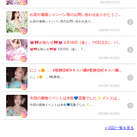
2023年2月2日
バ嬢#歌舞伎町キャバ嬢#バースデー#バースデーイベン
ト
お花や遠隔シャンパン等のお問い合わせありがとうござ
います🙇‍♀️❤️ 💐お花💐 1基 10,000円 ゴッサムさんにお
お花や遠隔シャンパン等のお問い合わせあり...
願いしております💐✨ 🥂遠隔のシャンパン🥂 1口 5
2023年1月31日
0,000円 1口〜何口でも受け付けさせていただきます🍾
✨ お花、遠隔シャンパンにご協力いただける方は、私
💓🎀お知らせ🎀💓 2月10日（金）、11日(土)に、バー
のLINE又はインスタDM💌 もしくはNOWの本間宛にご
スデーイベントをやらせていただくことになりました
💓🎀お知らせ🎀💓 2月10日（金）、1...
連絡いただきたいと思います💌📞✨ ◎本間LINE ID:hh
🥂🎂🎊🎀 ２日間とも、20時オープンです💐💓 すで
2023年1月30日
590129 電話番号:080-9404-4597 お手数おか
にご連絡いただいてる方もいらして感謝しかないです
けしますが、よろしくお願いしますm(_
💐🥲💓 一年に一回のイベント、1人でも多くの方と一
にこっ🌼 . . . #歌舞伎町#キャバ嬢#歌舞伎町キャバ嬢#
緒に楽しいひとときを過ごせたらとっても嬉しいです
着物#和服#花魁#ヘアーメイク
にこっ🌼 . . . #歌舞伎...
🍀💭 お忙しいと思いますが，ぜひ、よろしくお願いし
2023年1月29日
ます。 今までにない幸せなバースデーになるといい
な……💐💭💓 . . . . #キャバ嬢#歌舞伎町#歌舞伎町キャ
今回の着物イベントは水色💙花魁でした✨ ドレスはた
バ嬢#バースデーイベント#バース
くさんもってるけど和服で水色は何気に初でした🥰❤️
今回の着物イベントは水色💙花魁でした✨ ...
❤️ 髪めっちゃ可愛くしてもらった❤️❤️❤️ MUSKの小林
2023年1月29日
さん☺️❤️ いつもショートなのにお団子したいとか結べ
ないのに結びたいのか無理難題をお願いしても思った通
>
日記一覧を見る
りの髪型にしてもらえるから本当すごい🎀✨ ニュアン
スでしか伝えられないのにそれを汲み取って似合う感じ