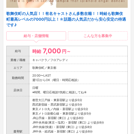
歌舞伎町の人気店！！有名キャストさん多数在籍！！時給も歌舞伎
町最高レベルの7000円以上！☆話題の人気店だから安心安定の待遇
です♪
給与・店舗情報
こんな方を募集中
7,000
時給
円～
給与
業種 / 職種
キャバクラ／フロアレディ
エリア
歌舞伎町／東京都
20:00〜LAST
勤務時間
週1日からOK（曜日・時間応相談）
日曜
店休日
※時間、曜日応相談!!気軽に相談してね☆
都営大江戸線 - 東新宿駅より徒歩5分
西武新宿線 - 西武新宿駅より徒歩5分
東京メトロ丸ノ内線 - 新宿駅より徒歩5分
東京メトロ副都心線 - 東新宿駅より徒歩5分
JR山手線 - 新宿駅 (東口) より徒歩8分
JR中央本線(東京～塩尻) - 新宿駅 (東口) より徒歩8分
JR中央線(快速) - 新宿駅 (東口) より徒歩8分
最寄駅
JR中央・総武線 - 新宿駅 (東口) より徒歩8分