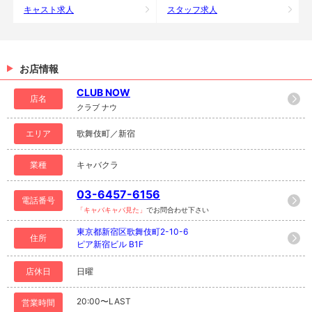
キャスト求人
スタッフ求人
お店情報
CLUB NOW
店名
クラブ ナウ
エリア
歌舞伎町／新宿
業種
キャバクラ
03-6457-6156
電話番号
「キャバキャバ見た」
でお問合わせ下さい
東京都新宿区歌舞伎町2-10-6
住所
ピア新宿ビル B1F
店休日
日曜
20:00〜LAST
営業時間