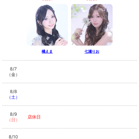
橘えま
七瀬りお
8/7
（金）
8/8
（土）
8/9
店休日
（日）
8/10