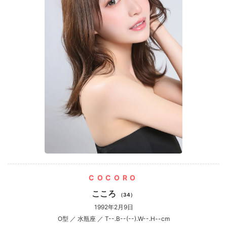
COCORO
こころ
（34）
1992年2月9日
O型 ／ 水瓶座 ／ T--.B--(--).W--.H--cm