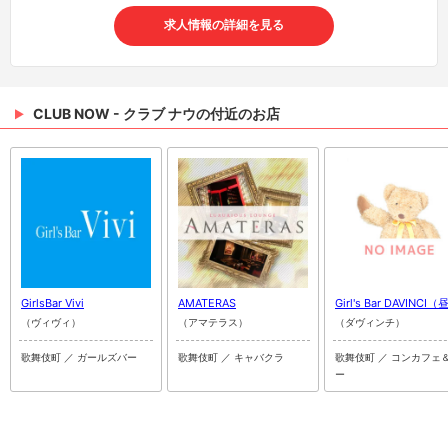
求人情報の詳細を見る
CLUB NOW - クラブ ナウの付近のお店
GirlsBar Vivi
AMATERAS
Girl's Bar DAVINCI
（ヴィヴィ）
（アマテラス）
（ダヴィンチ）
歌舞伎町 ／ ガールズバー
歌舞伎町 ／ キャバクラ
歌舞伎町 ／ コンカフェ
ー