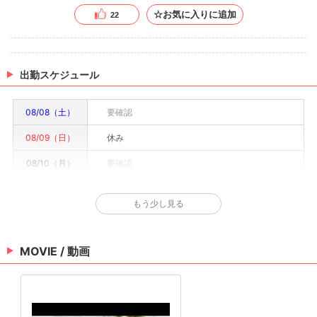
☆お気に入りに追加
22
出勤スケジュール
08/08（土）
要確認
08/09（日）
休み
08/10（月）
要確認
08/11（火）
要確認
もう少し見る
08/12（水）
要確認
08/13（木）
要確認
MOVIE / 動画
08/14（金）
要確認
※情報はあくまで予定でキャストまたは出勤情報は一部です。詳細はお店にお問い合わせく
ださい。