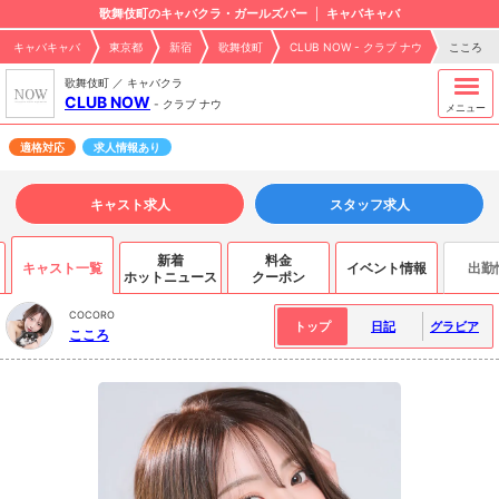
歌舞伎町のキャバクラ・ガールズバー
キャバキャバ
キャバキャバ
東京都
新宿
歌舞伎町
CLUB NOW - クラブ ナウ
こころ
歌舞伎町 ／ キャバクラ
CLUB NOW
-
クラブ ナウ
メニュー
適格対応
求人情報あり
キャスト求人
スタッフ求人
新着
料金
キャスト一覧
イベント情報
出勤
ホットニュース
クーポン
COCORO
トップ
日記
グラビア
こころ