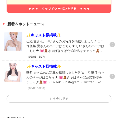
Q. 無人島に一つ持って行くとしたら？
タップで
クーポンを見る
毛布
新着＆ホットニュース
✨キャスト様掲載✨
伍姫 愛さん、りいさんのお写真を掲載しました(*´ω｀
*) 伍姫 愛さんのページはこちら★ りいさんのページは
こちら★ 💓🧸きゃばきゃば公式SNSをチェック🧸💓
・TikTok ・Instagram ・Twitter ・YouTube
（08/06 15:37）
✨キャスト様掲載✨
華月 杏さんのお写真を掲載しました(*´ω｀*) 華月 杏さ
んのページはこちら★ 💓🧸きゃばきゃば公式SNSを
チェック🧸💓 ・TikTok ・Instagram ・Twitter ・YouT
ube
（08/05 18:50）
✨キャスト様掲載✨
もう少し見る
なつみさんのお写真を掲載しました(*´ω｀*) なつみさ
んのページはこちら★ 💓🧸きゃばきゃば公式SNSを
チェック🧸💓 ・TikTok ・Instagram ・Twitter ・YouT