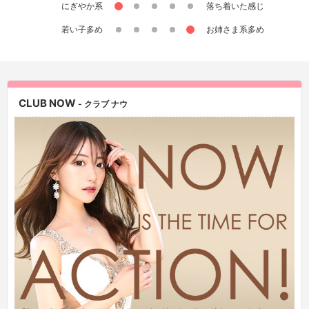
にぎやか系
落ち着いた感じ
若い子多め
お姉さま系多め
CLUB NOW
- クラブ ナウ