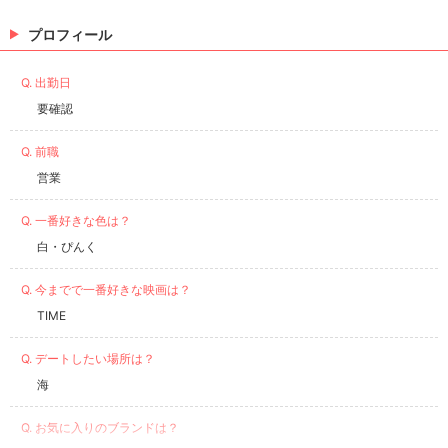
にできるってすごい✨ いつもありがとうございます💓
プロフィール
着物はあかね美容室👘💓 いつもあかねさんに着物選ん
でもらったり髪飾りもこういうイメージ
Q. 出勤日
要確認
Q. 前職
営業
Q. 一番好きな色は？
白・ぴんく
Q. 今までで一番好きな映画は？
TIME
Q. デートしたい場所は？
海
Q. お気に入りのブランドは？