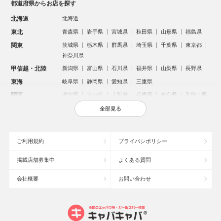
都道府県からお店を探す
北海道
北海道
東北
青森県
岩手県
宮城県
秋田県
山形県
福島県
関東
茨城県
栃木県
群馬県
埼玉県
千葉県
東京都
神奈川県
甲信越・北陸
新潟県
富山県
石川県
福井県
山梨県
長野県
東海
岐阜県
静岡県
愛知県
三重県
関西
滋賀県
京都府
大阪府
兵庫県
奈良県
和歌山県
中国
鳥取県
島根県
岡山県
広島県
山口県
全部見る
四国
徳島県
香川県
愛媛県
高知県
九州・沖縄
福岡県
佐賀県
長崎県
熊本県
大分県
宮崎県
ご利用規約
プライバシポリシー
鹿児島県
沖縄県
掲載店舗募集中
よくある質問
人気のエリアからお店を探す
会社概要
お問い合わせ
新宿のキャバクラ
歌舞伎町のキャバクラ
北新地のキャバクラ
札幌市のキャバクラ
すすきののキャバクラ
池袋のキャバクラ
ミナミのキャバクラ
大宮のキャバクラ
六本木のキャバクラ