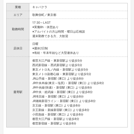
業種
キャバクラ
エリア
歌舞伎町／東京都
17:30～LAST
※実働8h・休憩あり
勤務時間
※アルバイトの方は時間・曜日は応相談
週末勤務できる方、大歓迎
日曜
店休日
※週休2日制
※有給・年末年始など大型連休あり
都営大江戸線 - 東新宿駅より徒歩5分
西武新宿線 - 西武新宿駅より徒歩5分
東京メトロ丸ノ内線 - 新宿駅より徒歩5分
東京メトロ副都心線 - 東新宿駅より徒歩5分
JR山手線 - 新宿駅 (東口) より徒歩8分
JR中央本線(東京～塩尻) - 新宿駅 (東口) より徒歩8分
JR中央線(快速) - 新宿駅 (東口) より徒歩8分
最寄駅
JR中央・総武線 - 新宿駅 (東口) より徒歩8分
JR埼京線 - 新宿駅 (東口) より徒歩8分
JR湘南新宿ライン - 新宿駅 (東口) より徒歩8分
京王線 - 新宿駅 (東口) より徒歩8分
京王新線 - 新線新宿駅 (東口) より徒歩8分
小田急線 - 新宿駅 (東口) より徒歩8分
都営大江戸線 - 新宿駅より徒歩8分
都営新宿線 - 新宿駅より徒歩8分