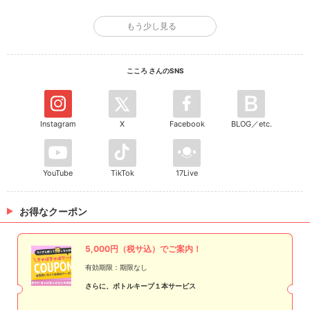
HERMES
もう少し見る
Q. 幸せを感じる瞬間は？
たくさん笑ってる時
こころ さんのSNS
Q. 好きなタイプのメンズは？
一途で尽くしてくれる人
Instagram
X
Facebook
BLOG／etc.
Q. あなたは何フェチ？
香り・ひげ
YouTube
TikTok
17Live
Q. 私の前世は○○です。
おっさん
お得なクーポン
Q. 自分を動物に例えると？
うさぎ
5,000円（税サ込）でご案内！
有効期限：期限なし
Q. 明日地球が最後です。何をしますか？
さらに、ボトルキープ１本サービス
みんなでごはん