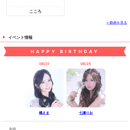
こころ
> 動画を見る
イベント情報
HAPPY BIRTHDAY
08/21
08/25
橘えま
七瀬りお
8/6