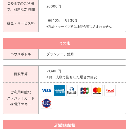
2名様でのご利用
20000円
で、別途R.C1時間
[税] 10% [サ] 30%
税金・サービス料
※税金・サービス料は上記金額に含まれません
その他
ハウスボトル
ブランデー、鏡月
21,400円
目安予算
※お一人様で指名した場合の目安
ご利用可能な
クレジットカード
or 電子マネー
店舗詳細情報