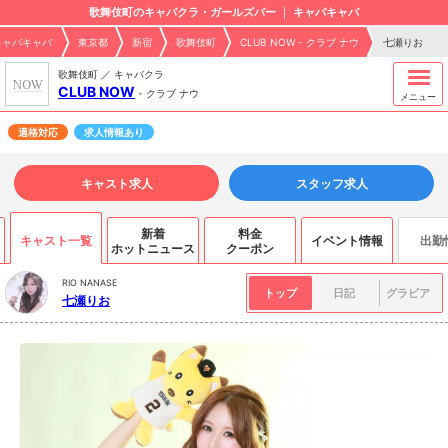
歌舞伎町のキャバクラ・ガールズバー
キャバキャバ
キャバキャバ
東京都
新宿
歌舞伎町
CLUB NOW - クラブ ナウ
七瀬りお
歌舞伎町 ／ キャバクラ
CLUB NOW
-
クラブ ナウ
メニュー
適格対応
求人情報あり
キャスト求人
スタッフ求人
新着
料金
キャスト一覧
イベント情報
出勤
ホットニュース
クーポン
RIO NANASE
トップ
日記
グラビア
七瀬りお