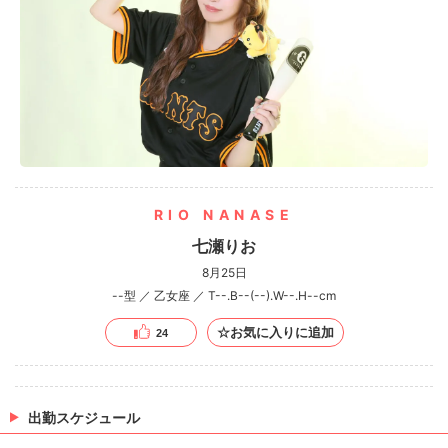
RIO NANASE
七瀬りお
8月25日
--型 ／ 乙女座 ／ T--.B--(--).W--.H--cm
☆お気に入りに追加
24
出勤スケジュール