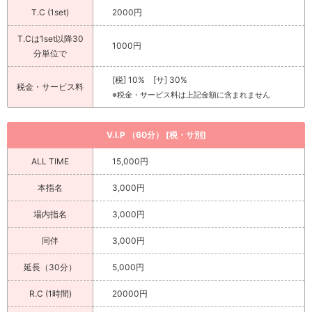
T.C (1set)
2000円
T.Cは1set以降30
1000円
分単位で
[税] 10% [サ] 30%
税金・サービス料
※税金・サービス料は上記金額に含まれません
V.I.P （60分） [税・サ別]
ALL TIME
15,000円
本指名
3,000円
場内指名
3,000円
同伴
3,000円
延長（30分）
5,000円
R.C (1時間)
20000円