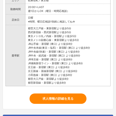
エリア
歌舞伎町／東京都
20:00〜LAST
勤務時間
週1日からOK（曜日・時間応相談）
日曜
店休日
※時間、曜日応相談!!気軽に相談してね☆
都営大江戸線 - 東新宿駅より徒歩5分
西武新宿線 - 西武新宿駅より徒歩5分
東京メトロ丸ノ内線 - 新宿駅より徒歩5分
東京メトロ副都心線 - 東新宿駅より徒歩5分
JR山手線 - 新宿駅 (東口) より徒歩8分
JR中央本線(東京～塩尻) - 新宿駅 (東口) より徒歩8分
JR中央線(快速) - 新宿駅 (東口) より徒歩8分
最寄駅
JR中央・総武線 - 新宿駅 (東口) より徒歩8分
JR埼京線 - 新宿駅 (東口) より徒歩8分
JR湘南新宿ライン - 新宿駅 (東口) より徒歩8分
京王線 - 新宿駅 (東口) より徒歩8分
京王新線 - 新線新宿駅 (東口) より徒歩8分
小田急線 - 新宿駅 (東口) より徒歩8分
都営大江戸線 - 新宿駅より徒歩8分
都営新宿線 - 新宿駅より徒歩8分
求人情報の詳細を見る