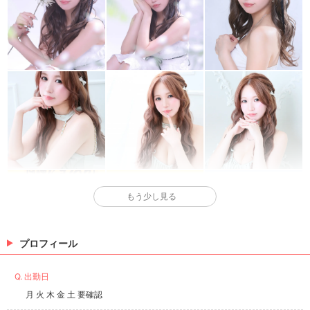
もう少し見る
プロフィール
Q. 出勤日
月 火 木 金 土 要確認