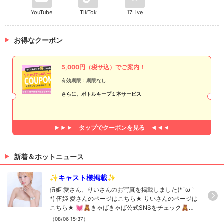
YouTube
TikTok
17Live
お得なクーポン
5,000円（税サ込）でご案内！
有効期限：期限なし
さらに、ボトルキープ１本サービス
タップで
クーポンを見る
新着＆ホットニュース
✨キャスト様掲載✨
伍姫 愛さん、りいさんのお写真を掲載しました(*´ω｀
*) 伍姫 愛さんのページはこちら★ りいさんのページは
こちら★ 💓🧸きゃばきゃば公式SNSをチェック🧸💓
・TikTok ・Instagram ・Twitter ・YouTube
（08/06 15:37）