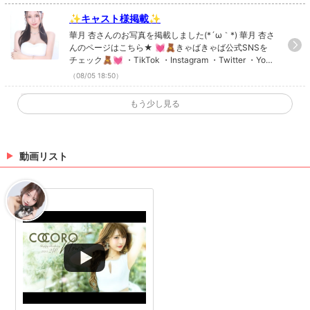
✨キャスト様掲載✨
華月 杏さんのお写真を掲載しました(*´ω｀*) 華月 杏さ
んのページはこちら★ 💓🧸きゃばきゃば公式SNSを
チェック🧸💓 ・TikTok ・Instagram ・Twitter ・YouT
ube
（08/05 18:50）
✨キャスト様掲載✨
もう少し見る
なつみさんのお写真を掲載しました(*´ω｀*) なつみさ
んのページはこちら★ 💓🧸きゃばきゃば公式SNSを
チェック🧸💓 ・TikTok ・Instagram ・Twitter ・YouT
ube
動画リスト
（07/30 15:56）
✨キャスト様掲載✨
逢坂のあさんのお写真を掲載しました(*´ω｀*) 逢坂の
あさんのページはこちら★ 💓🧸きゃばきゃば公式SN
Sをチェック🧸💓 ・TikTok ・Instagram ・Twitter ・Y
ouTube
（06/18 18:00）
>
ホットニュース一覧を見る