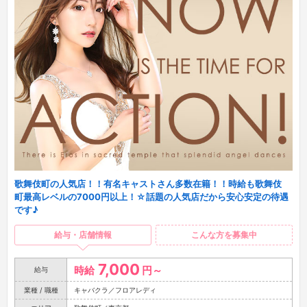
歌舞伎町の人気店！！有名キャストさん多数在籍！！時給も歌舞伎
町最高レベルの7000円以上！☆話題の人気店だから安心安定の待遇
です♪
給与・店舗情報
こんな方を募集中
7,000
時給
円～
給与
業種 / 職種
キャバクラ／フロアレディ