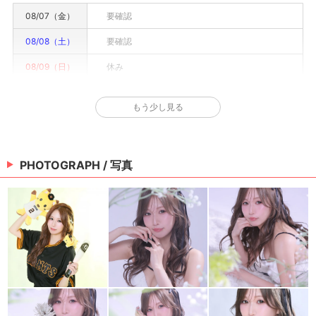
08/07（金）
要確認
08/08（土）
要確認
08/09（日）
休み
08/10（月）
要確認
もう少し見る
08/11（火）
要確認
08/12（水）
要確認
PHOTOGRAPH / 写真
08/13（木）
要確認
※情報はあくまで予定でキャストまたは出勤情報は一部です。詳細はお店にお問い合わせく
ださい。