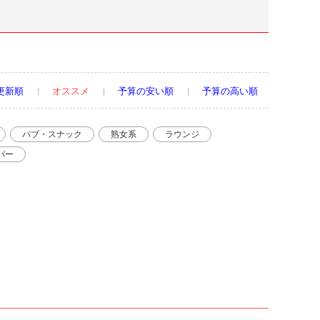
更新順
オススメ
予算の安い順
予算の高い順
パブ・スナック
熟女系
ラウンジ
バー