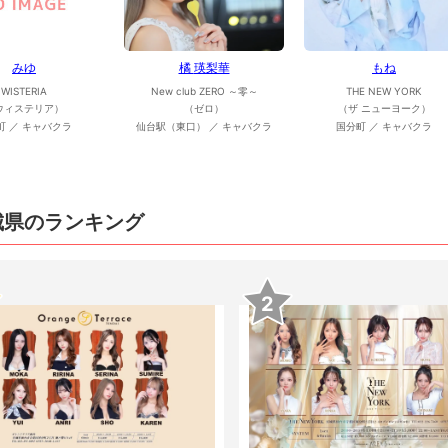
みゆ
橘 瑛梨華
もね
WISTERIA
New club ZERO ～零～
THE NEW YORK
ウィステリア）
（ゼロ）
（ザ ニューヨーク）
町 ／ キャバクラ
仙台駅（東口） ／ キャバクラ
国分町 ／ キャバクラ
城県のランキング
2