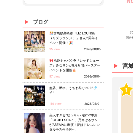
ブログ
（
🎊群馬県高崎市『LIZ LOUNGE
国分
（リズラウンジ ）』さん2周年イ
ベント開催！🎉
95 view
2026/08/05
🎀池袋キャバクラ『レッドシュー
宮
ズ』みなサンが8月月間バースデー
イベントを開催🎂
87 view
2026/08/04
熊谷、燃ゆ。うちわ祭り2026🎐
1
◦°⁺
119 view
2026/08/01
美人すぎる“歌うキャバ嬢”♡中洲
「CLUB ESCAPE」乃南はるサン
がABEMAに出演！夢はドレスレン
タルを九州全体へ