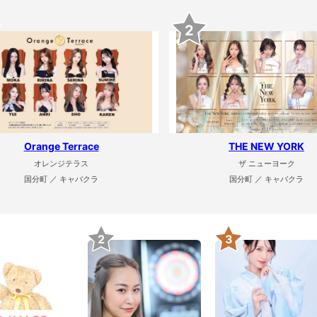
2
Orange Terrace
THE NEW YORK
オレンジテラス
ザ ニューヨーク
国分町 ／ キャバクラ
国分町 ／ キャバクラ
2
3