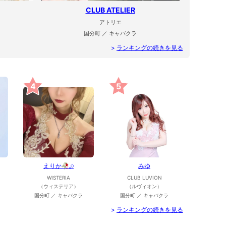
CLUB ATELIER
アトリエ
国分町 ／ キャバクラ
>
ランキングの続きを見る
4
5
えりか🥀𓈒𓏸
みゆ
WISTERIA
CLUB LUVION
（ウィステリア）
（ルヴィオン）
国分町 ／ キャバクラ
国分町 ／ キャバクラ
>
ランキングの続きを見る