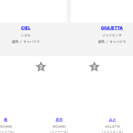
CIEL
GIULIETTA
シエル
ジュリエッタ
盛岡 ／ キャバクラ
盛岡 ／ キャバクラ
2
2
雅
美羽
みさ
RICHARD
RICHARD
GIULIETTA
リシャール）
（リシャール）
（ジュリエッタ）