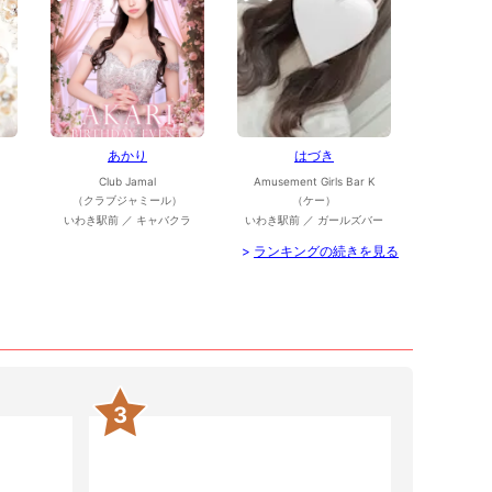
あかり
はづき
Club Jamal
Amusement Girls Bar K
（クラブジャミール）
（ケー）
いわき駅前 ／ キャバクラ
いわき駅前 ／ ガールズバー
>
ランキングの続きを見る
3