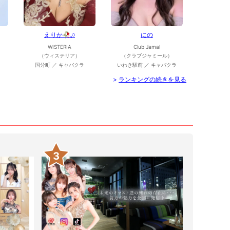
えりか🥀𓈒𓏸
にの
WISTERIA
Club Jamal
（ウィステリア）
（クラブジャミール）
国分町 ／ キャバクラ
いわき駅前 ／ キャバクラ
>
ランキングの続きを見る
3