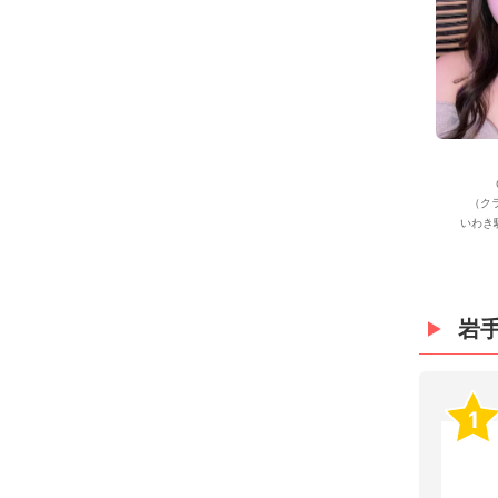
（ク
いわき
岩
1