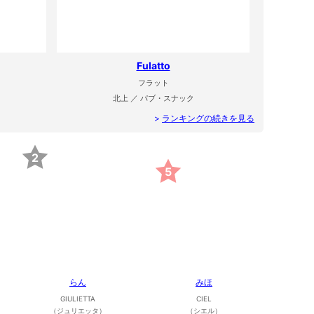
Fulatto
フラット
北上 ／ パブ・スナック
>
ランキングの続きを見る
2
5
らん
みほ
GIULIETTA
CIEL
（ジュリエッタ）
（シエル）