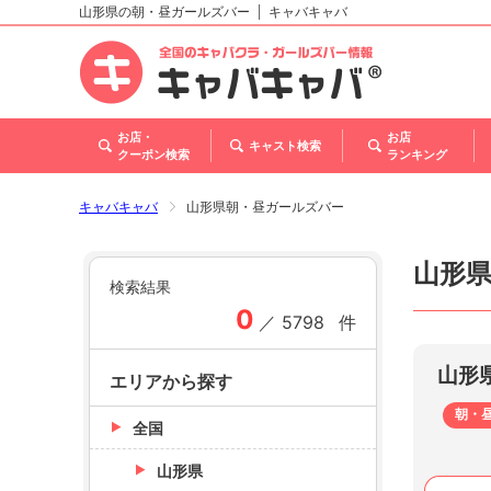
山形県の朝・昼ガールズバー
キャバキャバ
北海道
東北
関東
甲信越・北陸
東海
関西
中国
四国
九州・沖縄
トップ
お店・
お店
キャスト検索
クーポン検索
ランキング
キャバキャバ
山形県朝・昼ガールズバー
山形
検索結果
0
／
5798
件
山形
エリアから探す
朝・
全国
山形県