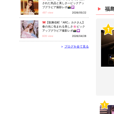
された気品と美しさ—ピックアッ
プグラビア撮影レポ📸💟
福
497 view
2026/05/22
🎀【歌舞伎町『ARC』カナさん】
春の光に包まれる美しさ🌸ピック
1
アップグラビア撮影レポ📸💟
609 view
2026/04/28
>
ブログを全て見る
1