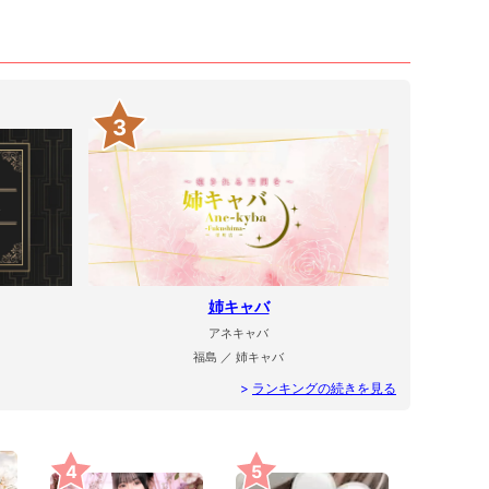
3
姉キャバ
アネキャバ
福島 ／ 姉キャバ
>
ランキングの続きを見る
4
5