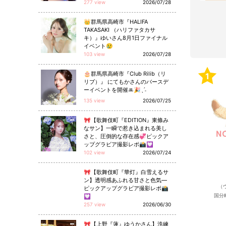
277 view
2026/07/28
👑群馬県高崎市『HALIFA
TAKASAKI （ハリファタカサ
キ）』ゆいさん8月1日ファイナル
イベント😢
103 view
2026/07/28
🎂群馬県高崎市『Club Rilib（リ
1
リブ）』 にてもかさんのバースデ
ーイベントを開催ꔛ🎉ˎˊ˗
135 view
2026/07/25
🎀【歌舞伎町『EDITION』東條み
なサン】一瞬で惹き込まれる美し
さと、圧倒的な存在感💞ピックア
ップグラビア撮影レポ📸💟
102 view
2026/07/24
🎀【歌舞伎町『華灯』白雪えるサ
ン】透明感あふれる甘さと色気—
（
ピックアップグラビア撮影レポ📸
国分
💟
257 view
2026/06/30
🎀【上野『蓮』ゆうかさん】洗練