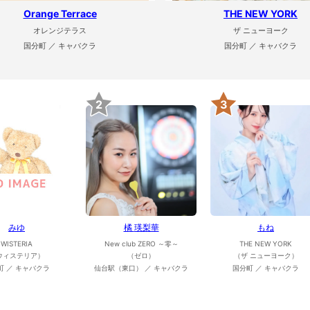
Orange Terrace
THE NEW YORK
オレンジテラス
ザ ニューヨーク
国分町 ／ キャバクラ
国分町 ／ キャバクラ
2
3
みゆ
橘 瑛梨華
もね
WISTERIA
New club ZERO ～零～
THE NEW YORK
ウィステリア）
（ゼロ）
（ザ ニューヨーク）
町 ／ キャバクラ
仙台駅（東口） ／ キャバクラ
国分町 ／ キャバクラ