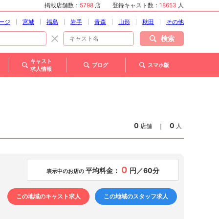
掲載店舗数：
5798
店
登録キャスト数：
18653
人
ージ
宮城
福島
岩手
青森
山形
秋田
その他
検索
キャスト
ブログ
スマホ版
求人情報
0
0
店舗
｜
人
0
平均料金：
円／60分
表示中のお店の
この地域のキャスト求人
この地域のスタッフ求人