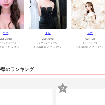
にの
まな
ちほ
Club Jamal
Club Jamal
GLITTER
ラブジャミール）
（クラブジャミール）
（グリッター）
駅前 ／ キャバクラ
いわき駅前 ／ キャバクラ
いわき駅前 ／ キャバクラ
手県のランキング
2