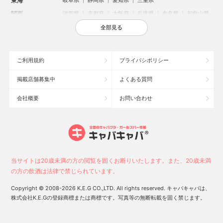
東海
岐阜県
静岡県
愛知県
三重県
関西
滋賀県
京都府
大阪府
兵庫県
奈良県
和歌山県
中国
鳥取県
島根県
岡山県
広島県
山口県
全部見る
四国
徳島県
香川県
愛媛県
高知県
九州・沖縄
福岡県
佐賀県
長崎県
熊本県
大分県
宮崎県
ご利用規約
プライバシポリシー
鹿児島県
沖縄県
掲載店舗募集中
よくある質問
人気のエリアからお店を探す
会社概要
お問い合わせ
新宿のキャバクラ
歌舞伎町のキャバクラ
北新地のキャバクラ
池袋のキャバクラ
札幌市のキャバクラ
すすきののキャバクラ
ミナミのキャバクラ
大宮のキャバクラ
六本木のキャバクラ
新潟市のキャバクラ
池袋駅（西口）のキャバクラ
池袋駅（東口）のキャバクラ
高崎市のキャバクラ
福岡市のキャバクラ
当サイトは20歳未満の方の閲覧を固くお断りいたします。また、20歳未満
新潟駅前のキャバクラ
宇都宮市のキャバクラ
中洲のキャバクラ
の方の飲酒は法律で禁じられています。
上野のキャバクラ
函館市のキャバクラ
長野市のキャバクラ
Copyright © 2008-2026 K.E.G CO.,LTD. All rights reserved. キャバキャバは、
株式会社K.E.Gの登録商標または商標です。写真等の無断転載を固く禁じます。
0