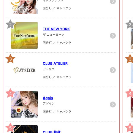
国分町 ／ キャバクラ
2
2
THE NEW YORK
ザ ニューヨーク
国分町 ／ キャバクラ
3
3
CLUB ATELIER
アトリエ
国分町 ／ キャバクラ
4
4
Again
アゲイン
国分町 ／ キャバクラ
5
5
CLUB 華蔵