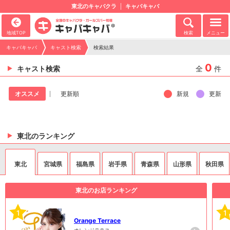
東北のキャバクラ
キャバキャバ
地域TOP
検索
メニュー
キャバキャバ
キャスト検索
検索結果
0
キャスト検索
全
件
新規
更新
オススメ
更新順
東北のランキング
東北
宮城県
福島県
岩手県
青森県
山形県
秋田県
東北のお店ランキング
1
1
Orange Terrace
オレンジテラス