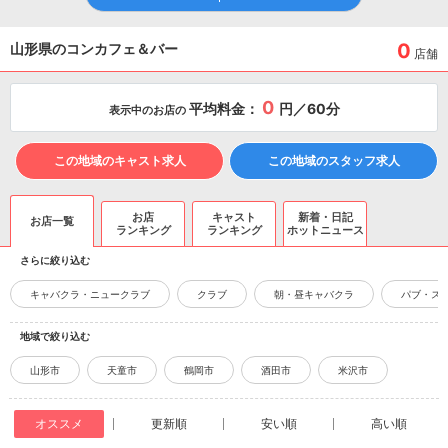
0
山形県のコンカフェ＆バー
店舗
0
平均料金：
円／60分
表示中のお店の
この地域のキャスト求人
この地域のスタッフ求人
お店
キャスト
新着・日記
お店一覧
ランキング
ランキング
ホットニュース
さらに絞り込む
キャバクラ・ニュークラブ
クラブ
朝・昼キャバクラ
パブ・ス
地域で絞り込む
山形市
天童市
鶴岡市
酒田市
米沢市
オススメ
更新順
安い順
高い順