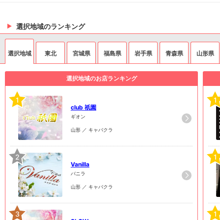
選択地域のランキング
選択地域
東北
宮城県
福島県
岩手県
青森県
山形県
選択地域のお店ランキング
1
1
club 祇園
ギオン
山形 ／ キャバクラ
2
1
Vanilla
バニラ
山形 ／ キャバクラ
3
1