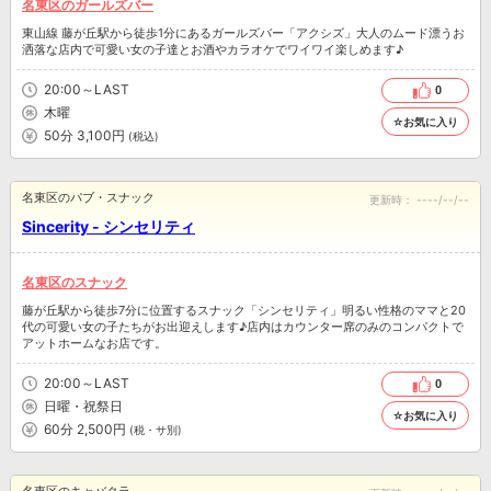
名東区のガールズバー
東山線 藤が丘駅から徒歩1分にあるガールズバー「アクシズ」大人のムード漂うお
洒落な店内で可愛い女の子達とお酒やカラオケでワイワイ楽しめます♪
20:00～LAST
0
木曜
☆お気に入り
50分 3,100円
(税込)
名東区のパブ・スナック
更新時：
----/--/--
Sincerity - シンセリティ
名東区のスナック
藤が丘駅から徒歩7分に位置するスナック「シンセリティ」明るい性格のママと20
代の可愛い女の子たちがお出迎えします♪店内はカウンター席のみのコンパクトで
アットホームなお店です。
20:00～LAST
0
日曜・祝祭日
☆お気に入り
60分 2,500円
(税・サ別)