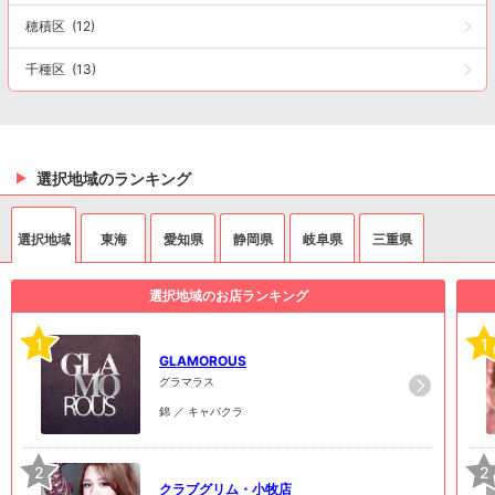
穂積区
(12)
千種区
(13)
選択地域のランキング
選択地域
東海
愛知県
静岡県
岐阜県
三重県
選択地域のお店ランキング
1
1
GLAMOROUS
グラマラス
錦 ／ キャバクラ
2
2
クラブグリム・小牧店