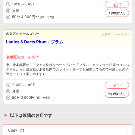
19:30～LAST
0
日曜
☆お気に入り
50分 4,000円〜
(税・サ別)
名東区のガールズバー
更新時：
----/--/--
Ladies & Darts Plum - プラム
名東区のガールズバー
東山線本郷駅からアクセス良好なガールズバー「プラム」カウンター12席のコンパ
クトながらも清潔感がある店内でカラオケ・ダーツも完備してるので可愛い女の子
達とワイワイ楽しめます♪
21:00～LAST
0
月曜
☆お気に入り
50分 2,500円
(税・サ別)
以下は近隣のお店です
天白区
(11)