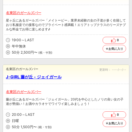
名東区のガールズバー
星ヶ丘にあるガールズバー「メイトービー」業界未経験の女の子達が多く在籍して
おり私服姿での接客なのでプライベート感満載！エリアトップクラスのリーズナブ
ルな料金でお得に楽しめます♪
19:00～LAST
0
年中無休
☆お気に入り
50分 2,500円〜
(税・サ別)
名東区のガールズバー
更新時：
----/--/--
J-GIRL 藤が丘 - ジェイガール
名東区のガールズバー
藤が丘にあるガールズバー「ジェイガール」20代を中心としたノリの良い女の子
達が勢揃い！お酒やカラオケでワイワイ楽しみましょう！
20:00～LAST
0
日曜
☆お気に入り
50分 1,500円〜
(税・サ別)