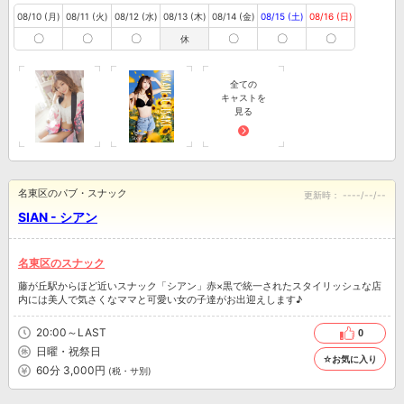
08/10 (月)
08/11 (火)
08/12 (水)
08/13 (木)
08/14 (金)
08/15 (土)
08/16 (日)
〇
〇
〇
〇
〇
〇
休
全ての
キャストを
見る
名東区のパブ・スナック
更新時：
----/--/--
SIAN - シアン
名東区のスナック
藤が丘駅からほど近いスナック「シアン」赤×黒で統一されたスタイリッシュな店
内には美人で気さくなママと可愛い女の子達がお出迎えします♪
20:00～LAST
0
日曜・祝祭日
☆お気に入り
60分 3,000円
(税・サ別)