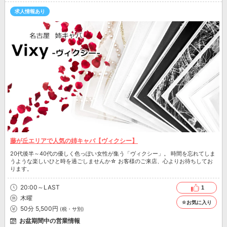
求人情報あり
藤が丘エリアで人気の姉キャバ【ヴィクシー】
20代後半～40代の優しく色っぽい女性が集う「ヴィクシー」。 時間を忘れてしま
うような楽しいひと時を過ごしませんか☆ お客様のご来店、心よりお待ちしてお
ります。
20:00～LAST
1
木曜
☆お気に入り
50分 5,500円
(税・サ別)
お盆期間中の営業情報