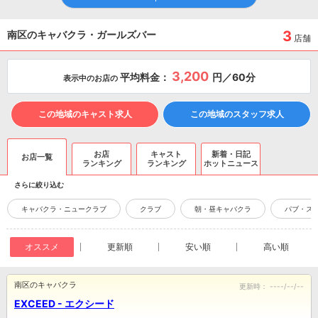
3
南区のキャバクラ・ガールズバー
店舗
3,200
平均料金：
円／60分
表示中のお店の
この地域のキャスト求人
この地域のスタッフ求人
お店
キャスト
新着・日記
お店一覧
ランキング
ランキング
ホットニュース
さらに絞り込む
キャバクラ・ニュークラブ
クラブ
朝・昼キャバクラ
パブ・ス
オススメ
更新順
安い順
高い順
南区のキャバクラ
更新時：
----/--/--
EXCEED - エクシード