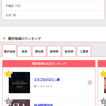
千種区
(13)
大須
(5)
選択地域のランキング
選択地域
東海
愛知県
静岡県
岐阜県
三重県
選択地域のお店ランキング
1
1
クラブカゲロウ・錦
錦 ／ キャバクラ
2
2
GLAMOROUS