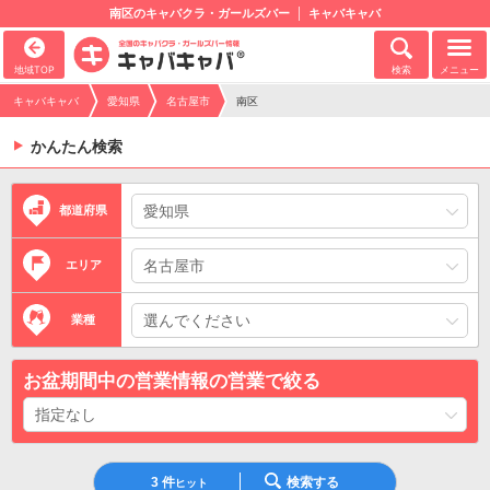
南区のキャバクラ・ガールズバー
キャバキャバ
地域TOP
検索
メニュー
キャバキャバ
愛知県
名古屋市
南区
かんたん検索
都道府県
エリア
業種
お盆期間中の営業情報の営業で絞る
3
件
検索する
ヒット