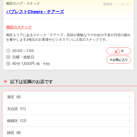
南区のパブ・スナック
更新時：
----/--/--
パブレストCheers - チアーズ
南区のスナック
南区エリアにあるスナック「チアーズ」笑顔が素敵なママや女の子達が日頃の疲れ
を癒やします♪地元のお客様やビジネスマンに人気のスナックです。
20:00～1:00
0
日曜・祝祭日
☆お気に入り
60分 1,500円
(税・サ別)
以下は近隣のお店です
港区
(6)
天白区
(11)
穂積区
(12)
緑区
(6)