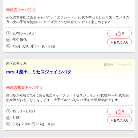
南区のキャバクラ
南区の繁華街にあるキャバクラ「エクシード」20代を中心とした可愛くてノリの
良い女の子達が勢揃い！リーズナブルな料金でワイワイ楽しめます♪
20:00～LAST
0
年中無休
☆お気に入り
45分 3,500円〜
(税・サ別)
南区の熟女系
更新時：
----/--/--
mrs.J 柴田 - ミセスジェイ シバタ
南区の熟女キャバクラ
柴田駅から徒歩2分にある熟女キャバクラ「ミセスジェイ」20代後半～40代の美
熟女達がおもてなしをします！大手グループなので安心の明瞭会計です★
19:30～LAST
0
月曜
☆お気に入り
50分 2,800円〜
(税・サ別)