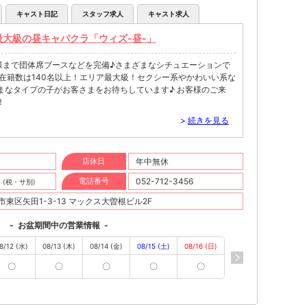
キャスト日記
スタッフ求人
キャスト求人
最大級の昼キャバクラ「ウィズ-昼-」
5名様まで団体席ブースなどを完備♪さまざまなシチュエーションで
在籍数は140名以上！エリア最大級！セクシー系やかわいい系な
まなタイプの子がお客さまをお待ちしています♪ お客様のご来
！
>
続きを見る
0
店休日
年中無休
円
電話番号
052-712-3456
(税・サ別)
東区矢田1-3-13 マックス大曽根ビル2F
-
お盆期間中の営業情報
-
8/12 (水)
08/13 (木)
08/14 (金)
08/15 (土)
08/16 (日)
〇
〇
〇
〇
〇