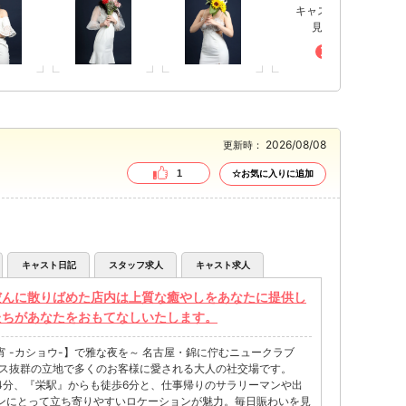
キャストを
見る
2026/08/08
更新時：
1
☆お気に入りに追加
キャスト日記
スタッフ求人
キャスト求人
だんに散りばめた店内は上質な癒やしをあなたに提供し
たちがあなたをおもてなしいたします。
 -カショウ-】で雅な夜を～ 名古屋・錦に佇むニュークラブ
セス抜群の立地で多くのお客様に愛される大人の社交場です。
4分、『栄駅』からも徒歩6分と、仕事帰りのサラリーマンや出
ンにとって立ち寄りやすいロケーションが魅力。毎日賑わいを見