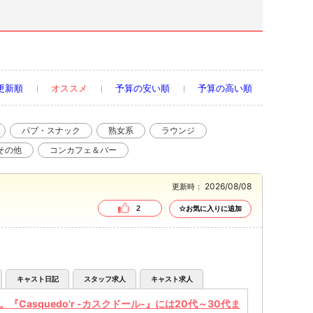
更新順
オススメ
予算の安い順
予算の高い順
パブ・スナック
熟女系
ラウンジ
その他
コンカフェ＆バー
2026/08/08
更新時：
2
☆お気に入りに追加
キャスト日記
スタッフ求人
キャスト求人
Casquedo'r -カスクドール-』には20代～30代ま