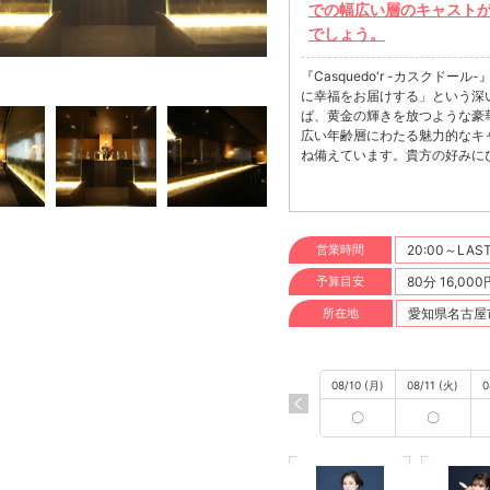
での幅広い層のキャスト
でしょう。
『Casquedo'r -カスク
に幸福をお届けする」という深
ば、黄金の輝きを放つような豪
広い年齢層にわたる魅力的なキ
ね備えています。貴方の好みに
たします。 シャンデリアの柔
片手に、洗練されたキャストと
騒を忘れさせ、貴方に極上の癒
り添ったおもてなしで、訪れる
営業時間
20:00～LAS
『Casquedo'r -カスク
です。贅沢な空間、魅力的な女
予算目安
80分 16,00
い体験をぜひお楽しみください
方に最適な場所がここにあります。
所在地
愛知県名古屋市中
おります。
08/10 (月)
08/11 (火)
0
〇
〇