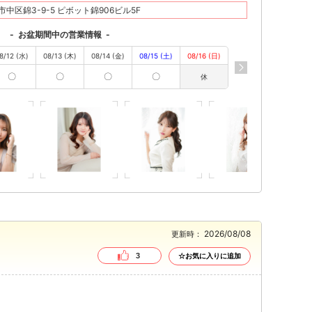
中区錦3-9-5 ピボット錦906ビル5F
ンペーン
👑半額クーポン👑 期間限定★今だけお得!!
-
お盆期間中の営業情報
-
有効期限：期限なし
8/12 (水)
08/13 (木)
08/14 (金)
08/15 (土)
08/16 (日)
〇
〇
〇
〇
休
2026/08/08
更新時：
3
☆お気に入りに追加