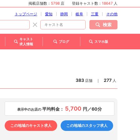
掲載店舗数：
5798
店
登録キャスト数：
18647
人
トップページ
愛知
静岡
岐阜
三重
その他
検索
キャスト
ブログ
スマホ版
求人情報
383
277
店舗
｜
人
5,700
平均料金：
円／60分
表示中のお店の
この地域のキャスト求人
この地域のスタッフ求人