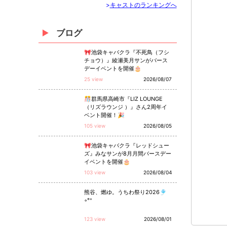
>
キャストのランキングへ
ブログ
🎀池袋キャバクラ『不死鳥（フシ
チョウ）』綾瀬美月サンがバース
デーイベントを開催🎂
25 view
2026/08/07
🎊群馬県高崎市『LIZ LOUNGE
（リズラウンジ ）』さん2周年イ
ベント開催！🎉
105 view
2026/08/05
🎀池袋キャバクラ『レッドシュー
ズ』みなサンが8月月間バースデー
イベントを開催🎂
103 view
2026/08/04
熊谷、燃ゆ。うちわ祭り2026🎐
◦°⁺
123 view
2026/08/01