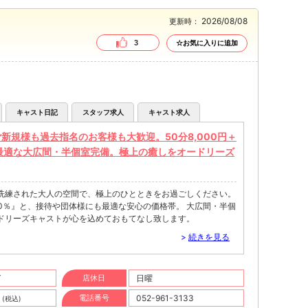
2026/08/08
更新時：
3
☆お気に入りに追加
キャスト日記
スタッフ求人
キャスト求人
新規様も過去指名のお客様も大歓迎。50分8,000円＋
最適な大広間・半個室完備。極上の癒しをオードリーズ
 洗練された大人の空間で、極上のひとときをお過ごしください。
Tax20％』と、接待や団体様にも最適な安心の価格帯。 大広間・半個
ドリーズキャストが心を込めておもてなし致します。
>
続きを見る
T
店休日
日曜
円
電話番号
052-961-3133
(税込)