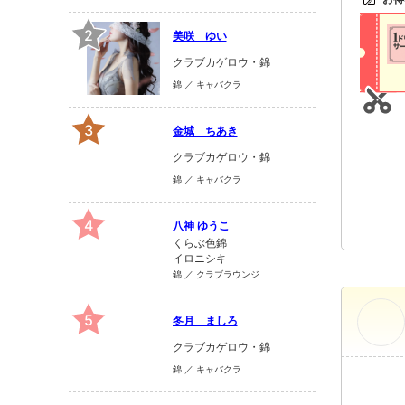
ーン
👑半額クーポン👑 期間限定★今だけお得!!
2
美咲 ゆい
有効期限：期限なし
クラブカゲロウ・錦
錦 ／ キャバクラ
3
金城 ちあき
クラブカゲロウ・錦
錦 ／ キャバクラ
4
八神 ゆうこ
くらぶ色錦
イロニシキ
錦 ／ クラブラウンジ
5
冬月 ましろ
クラブカゲロウ・錦
錦 ／ キャバクラ