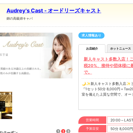
Audrey's Cast - オードリーズキャスト
錦の高級姉キャバ
求人情報あり
お店紹介
ホットニュース
新人キャスト多数入店！ご
税20%、接待や団体様に
で。
🌙✨新人キャスト多数入店✨
『1セット50分 8,000円＋
室を備えた上質な空間で、オー
営業時間
20:00～LAS
予算目安
50分 8,000
1
2
3
なクーポン