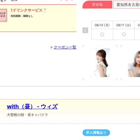
所在地
愛知県名古屋市
1ドリンクサービス🍸
指名料無料🉐キャ
有効期限：期限なし
有効期限：期限なし
08/10 (月)
08/11 (火)
0
〇
〇
>
クーポン一覧
with（昼） - ウィズ
大曽根の朝・昼キャバクラ
求人情報あり