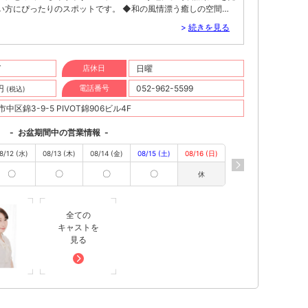
い方にぴったりのスポットです。 ◆和の風情漂う癒しの空間◆
、『和』のテイストが随所に散りばめられた上質な空間。木の温
>
続きを見る
のかに灯る和風の照明が織りなす落ち着いた雰囲気は、都会の喧
アシスです。畳や竹を思わせるデザインが雅なムードを演出し、
きをお約束します。錦で和風のニュークラブをお探しの方に、ぜ
T
店休日
日曜
◆華やかで雅なキャストがおもてなし◆ 当店自慢のキャストは、
性たち。彼女たちの洗練された美しさと、細やかな心遣いに満ち
0円
電話番号
052-962-5599
(税込)
に極上の満足感を与えます。一人ひとりに寄り添った会話や、さ
癒し、特別な夜を演出します。錦のニュークラブの中でも、キャ
区錦3-9-5 PIVOT錦906ビル4F
【佳宵 -カショウ-】で、贅沢な時間をお過ごしください。
◆ 【佳宵 -カショウ-】では、プライベート感溢れるVIPルーム
-
お盆期間中の営業情報
-
ジネスパートナーとの接待や、親しい仲間との特別な集まりに最
8/12 (水)
08/13 (木)
08/14 (金)
08/15 (土)
08/16 (日)
席で、上質なお酒を楽しみながら、和の雰囲気の中で会話が弾む
わしい場所をお探しの方に、自信を持っておすすめできる環境を
〇
〇
〇
〇
休
るなら【佳宵 -カショウ-】◆ 『久屋大通駅』『栄駅』からの好
して華やかなキャストによるおもてなし——これらが揃う【佳宵
で特別な夜を過ごしたい方に最適なニュークラブです。仕事の疲れ
全ての
リフレッシュしたいとき、あるいは大切な方との時間を楽しみた
キャストを
添います。
見る