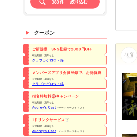
383
件
絞り込む
クーポン
ご新規様 SNS登録で2000円OFF
有効期限：期限なし
クラブカゲロウ・錦
メンバーズアプリ会員登録で、お得特典
有効期限：期限なし
クラブカゲロウ・錦
指名料無料🉐キャンペーン
有効期限：期限なし
Audrey's Cast
オードリーズキャスト
1ドリンクサービス🍸
有効期限：期限なし
Audrey's Cast
オードリーズキャスト