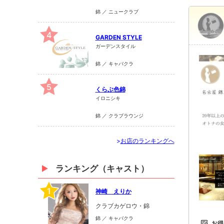
錦 ／ ニュークラブ
4
GARDEN STYLE
ガーデンスタイル
錦 ／ キャバクラ
5
くらぶ色錦
イロニシキ
錦 ／ クラブラウンジ
>
お店のランキングへ
ランキング（キャスト）
1
神崎 えりか
クラブカゲロウ・錦
錦 ／ キャバクラ
お得