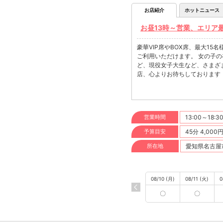
お店紹介
ホットニュース
お昼13時～営業、エリア
豪華VIP席やBOX席、最大1
ご利用いただけます。 女の子の
ど、現役女子大生など、さまざ
店、心よりお待ちしております
営業時間
13:00～18:3
予算目安
45分 4,000
所在地
愛知県名古屋市
08/10 (月)
08/11 (火)
0
〇
〇