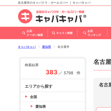
名古屋市のキャバクラ・ガールズバー
キャバキャバ
北海道
東北
関東
甲信越・北陸
東海
関西
中国
四国
九州・沖縄
トップ
お店・
お店
キャスト検索
クーポン検索
ランキング
キャバキャバ
愛知県
名古屋市
名古
検索結果
383
／
5798
件
名古
エリアから探す
全国
愛知県