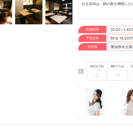
せる店内は、錦の夜を満喫した
【佳宵 -カショウ-】の店内は
もりを感じるインテリアや、ほ
騒を忘れさせてくれる癒しのオ
心からリラックスできるひとと
営業時間
20:00～LAS
ひおすすめしたい一軒です。 
華やかさと気品を兼ね備えた女
予算目安
80分 16,00
たおもてなしは、訪れるお客様
りげない笑顔が、日常の疲れを
所在地
愛知県名古屋市中
ストのクオリティの高さで評判の
◆VIPルーム完備で接待にも最適
をご用意しています。大切なビ
08/10 (月)
08/11 (火)
0
適な空間です。ゆったりとした
ことでしょう。錦で接待にふさ
〇
〇
整えています。 ◆錦の夜を極め
アクセス、和風の癒し空間、そ
-カショウ-】は、名古屋・錦
を癒したいとき、出張の合間に
いとき、どんなシーンにも寄り