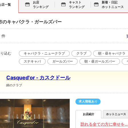
お店
キャスト
新着・日記
お店一覧
ランキング
ランキング
ホットニュース
市のキャバクラ・ガールズバー
3
件
絞り込む
キャバクラ・ニュークラブ
クラブ
朝・昼キャバクラ
スナキャバ
ガールズバー
朝・昼ガールズバー
Casqued'or - カスクドール
錦のクラブ
求人情報あり
お店紹介
ホットニュース
訪れる全ての方に幸せを…。『