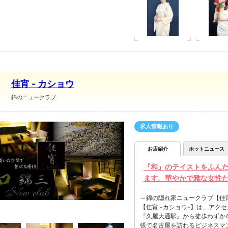
佳宵 - カショウ
錦のニュークラブ
求人情報あり
お店紹介
ホットニュース
『和』のテイストをふん
ます。華やかで雅な女性
～錦の隠れ家ニュークラブ【佳宵
【佳宵 -カショウ-】は、アク
『久屋大通駅』から徒歩わずか
張で名古屋を訪れるビジネスマ