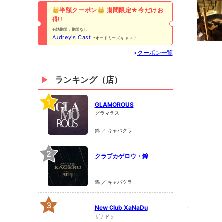
👑半額クーポン👑 期間限定★今だけお
得!!
有効期限：期限なし
Audrey's Cast
オードリーズキャスト
>
クーポン一覧
ランキング（店）
1
GLAMOROUS
グラマラス
錦 ／ キャバクラ
2
クラブカゲロウ・錦
錦 ／ キャバクラ
3
New Club XaNaDu
ザナドゥ