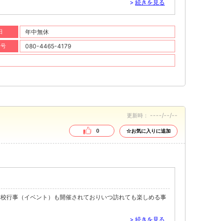
>
続きを見る
日
年中無休
番号
080-4465-4179
----/--/--
更新時：
0
☆お気に入りに追加
学校行事（イベント）も開催されておりいつ訪れても楽しめる事
>
続きを見る