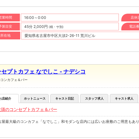
営業時間
16:00～0:00
店休
予算目安
45分 2,000円
電話
(税・サ別)
所在地
愛知県名古屋市中区大須2-26-11 荒川ビル
セプトカフェ なでしこ - ナデシコ
のコンカフェ＆バー
お店紹介
ホットニュース
キャスト日記
スタッフ求人
キャスト求人
大須のコンセプトカフェ＆バー
古屋最大級のコンカフェ「なでしこ」和モダンな店内には広いお座敷のご用意もあり