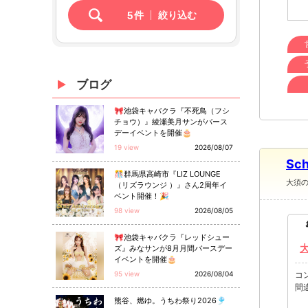
5
件
絞り込む
ブログ
🎀池袋キャバクラ『不死鳥（フシ
チョウ）』綾瀬美月サンがバース
デーイベントを開催🎂
19 view
2026/08/07
Sc
🎊群馬県高崎市『LIZ LOUNGE
大須
（リズラウンジ ）』さん2周年イ
ベント開催！🎉
98 view
2026/08/05
🎀池袋キャバクラ『レッドシュー
ズ』みなサンが8月月間バースデー
イベントを開催🎂
95 view
2026/08/04
コ
間
熊谷、燃ゆ。うちわ祭り2026🎐