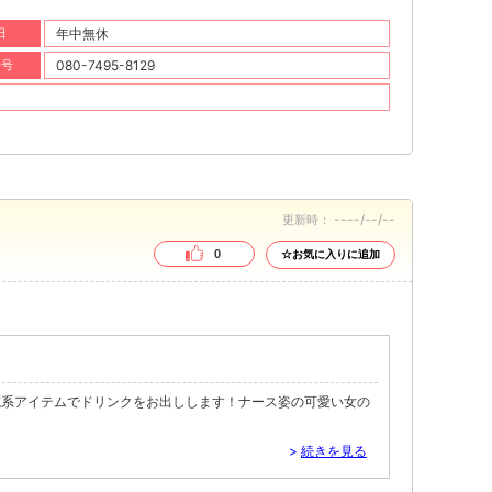
日
年中無休
番号
080-7495-8129
----/--/--
更新時：
0
☆お気に入りに追加
院系アイテムでドリンクをお出しします！ナース姿の可愛い女の
>
続きを見る