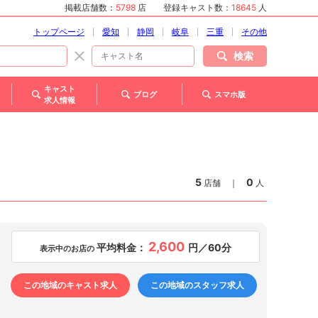
掲載店舗数：
5798
店
登録キャスト数：
18645
人
トップページ
愛知
静岡
岐阜
三重
その他
検索
キャスト
ブログ
スマホ版
求人情報
5
0
店舗
｜
人
2,600
平均料金：
円／60分
表示中のお店の
この地域のキャスト求人
この地域のスタッフ求人