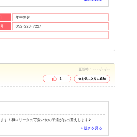
日
年中無休
番号
052-223-7227
----/--/--
更新時：
1
☆お気に入りに追加
ます！和ロリータの可愛い女の子達がお出迎えします♪
>
続きを見る