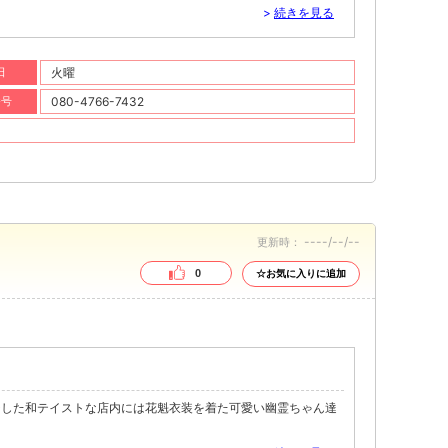
>
続きを見る
日
火曜
番号
080-4766-7432
----/--/--
更新時：
0
☆お気に入りに追加
ジした和テイストな店内には花魁衣装を着た可愛い幽霊ちゃん達