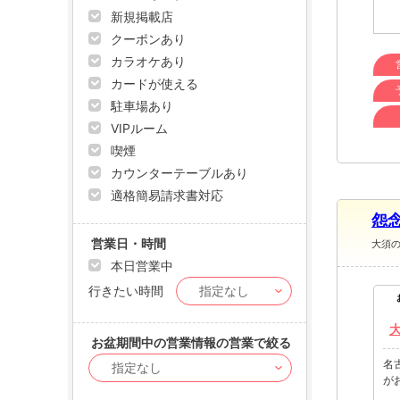
新規掲載店
クーポンあり
カラオケあり
カードが使える
駐車場あり
VIPルーム
喫煙
カウンターテーブルあり
適格簡易請求書対応
怨念
営業日・時間
大須
本日営業中
行きたい時間
お盆期間中の営業情報の営業で絞る
名
が