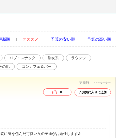
更新順
オススメ
予算の安い順
予算の高い順
パブ・スナック
熟女系
ラウンジ
その他
コンカフェ＆バー
----/--/--
更新時：
0
☆お気に入りに追加
装に身を包んだ可愛い女の子達がお給仕します♪