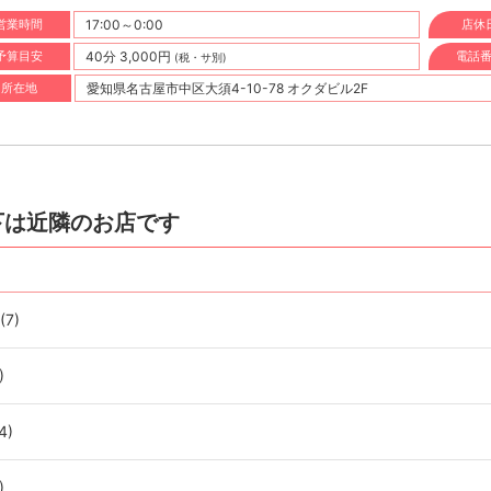
営業時間
17:00～0:00
店休
予算目安
40分 3,000円
電話
(税・サ別)
所在地
愛知県名古屋市中区大須4-10-78 オクダビル2F
下は近隣のお店です
(7)
)
4)
)