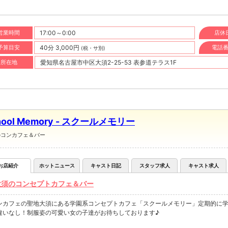
営業時間
17:00～0:00
店休
予算目安
40分 3,000円
電話
(税・サ別)
所在地
愛知県名古屋市中区大須2-25-53 表参道テラス1F
hool Memory - スクールメモリー
のコンカフェ＆バー
お店紹介
ホットニュース
キャスト日記
スタッフ求人
キャスト求人
大須のコンセプトカフェ＆バー
ンカフェの聖地大須にある学園系コンセプトカフェ「スクールメモリー」定期的に
違いなし！制服姿の可愛い女の子達がお待ちしております♪