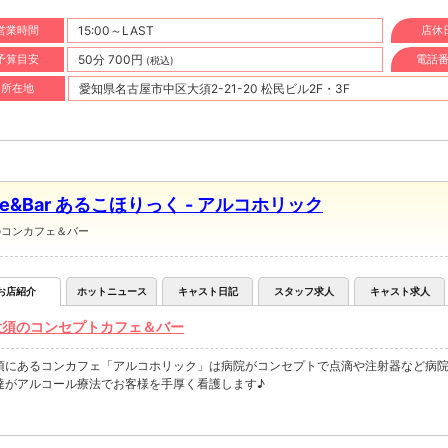
営業時間
15:00～LAST
店休
予算目安
50分 700円
電話
(税込)
所在地
愛知県名古屋市中区大須2-21-20 松民ビル2F・3F
fe&Bar あるこほりっく - アルコホリック
のコンカフェ＆バー
お店紹介
ホットニュース
キャスト日記
スタッフ求人
キャスト求人
大須のコンセプトカフェ＆バー
須にあるコンカフェ「アルコホリック」は病院がコンセプトで点滴や注射器など病
達がアルコール療法でお客様を手厚く看護します♪