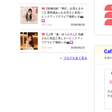
🎀【歌舞伎町『華灯』白雪えるサ
ン】透明感あふれる甘さと色気—
ピックアップグラビア撮影レポ📸
💟
260 view
2026/06/30
🎀【上野『蓮』ゆうかさん】洗練
された気品と美しさ—ピックアッ
プグラビア撮影レポ📸💟
502 view
2026/05/22
Ca
>
ブログを全て見る
大須
大
子