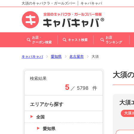
大須のキャバクラ・ガールズバー
キャバキャバ
北海道
東北
関東
甲信越・北陸
東海
関西
中国
四国
九州・沖縄
トップ
お店・
お店
キャスト検索
クーポン検索
ランキング
キャバキャバ
愛知県
名古屋市
大須
大須
検索結果
5
／
5798
件
大須
エリアから探す
大須
全国
愛知県