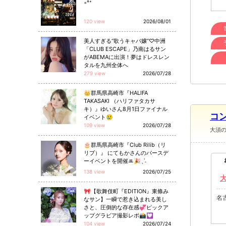
◦°⁺
120 view
2026/08/01
美人すぎる“歌うキャバ嬢”♡中洲
「CLUB ESCAPE」乃南はるサン
がABEMAに出演！夢はドレスレン
タルを九州全体へ
279 view
2026/07/28
👑群馬県高崎市『HALIFA
TAKASAKI （ハリファタカサ
キ）』ゆいさん8月1日ファイナル
コン
イベント😢
109 view
2026/07/28
大須
🎂群馬県高崎市『Club Rilib（リ
リブ）』 にてもかさんのバースデ
ーイベントを開催ꔛ🎉ˎˊ˗
138 view
2026/07/25
🎀【歌舞伎町『EDITION』東條み
名
なサン】一瞬で惹き込まれる美し
さと、圧倒的な存在感💞ピックア
ップグラビア撮影レポ📸💟
104 view
2026/07/24