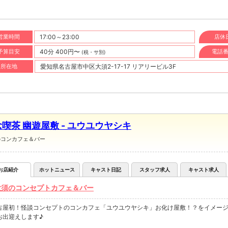
営業時間
17:00～23:00
店休
予算目安
40分 400円〜
電話
(税・サ別)
所在地
愛知県名古屋市中区大須2-17-17 リアリービル3F
喫茶 幽遊屋敷 - ユウユウヤシキ
のコンカフェ＆バー
お店紹介
ホットニュース
キャスト日記
スタッフ求人
キャスト求人
大須のコンセプトカフェ＆バー
古屋初！怪談コンセプトのコンカフェ「ユウユウヤシキ」お化け屋敷！？をイメー
お出迎えします♪