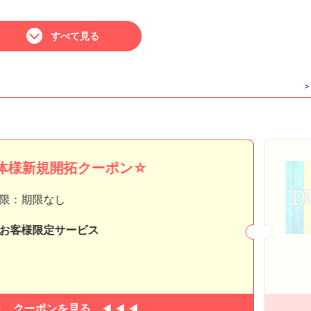
甘い系♡
すべて見る
おのののか、とか いくらちゃんって、言われる。
coachとDIORを愛してる♡
>
体様新規開拓クーポン☆
限：期限なし
お客様限定サービス
クーポンを見る