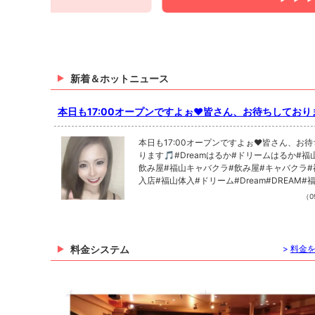
新着＆ホットニュース
本日も17:00オープンですよぉ❤皆さん、お待ちしておりま
Dreamはるか...
本日も17:00オープンですよぉ❤皆さん、お
ります🎵#Dreamはるか#ドリームはるか#福
飲み屋#福山キャバクラ#飲み屋#キャバクラ#
入店#福山体入#ドリーム#Dream#DREAM#
クラ求人#モデル#instaphoto#instafollow#like
（09
#福山求人#岡山キャバクラ求人#倉敷キャバク
寮完備#送迎無料
料金システム
>
料金