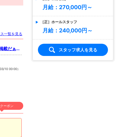
月給：270,000円～
［正］ホールスタッフ
月給：240,000円～
ース一覧を見る
規掲載だぁ
スタッフ求人を見る
03/10 00:00）
店名
club DREAM
ドリーム
求人情報あり
クーポン
エリア
松浜町／福山市