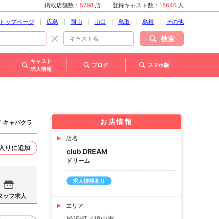
掲載店舗数：
5798
店
登録キャスト数：
18646
人
トップページ
広島
岡山
山口
鳥取
島根
その他
検索
キャスト
ブログ
スマホ版
求人情報
お店情報
／ キャバクラ
店名
入りに追加
club DREAM
ドリーム
求人情報あり
タッフ求人
エリア
松浜町／福山市