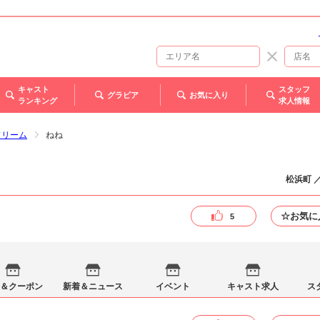
キャスト
スタッフ
グラビア
お気に入り
ランキング
求人情報
 ドリーム
ねね
松浜町 
☆お気に
5
＆クーポン
新着＆ニュース
イベント
キャスト求人
ス