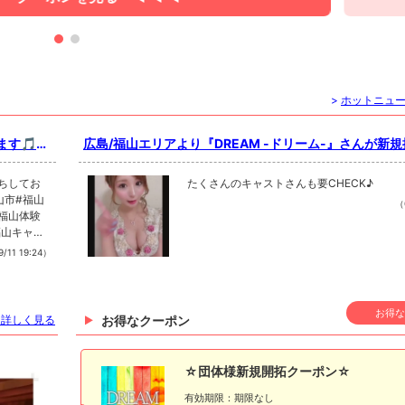
>
ホットニュ
す🎵#
広島/福山エリアより『DREAM -ドリーム-』さんが新
ー٩(ˊᗜˋ*)و
待ちしてお
たくさんのキャストさんも要CHECK♪
山市#福山
（
福山体験
福山キャバ
4like#f4f
/11 19:24）
ラ求人#
お得な
を詳しく見る
お得なクーポン
☆団体様新規開拓クーポン☆
有効期限：期限なし