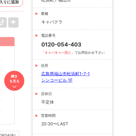
入りに追加
業種
キャバクラ
電話番号
0120-054-403
「キャバキャバ見た」
でお問合わせ下さい
住所
広島県福山市松浜町1-7-1
續き
シンコービル 1F
を見る
店休日
不定休
営業時間
20:30〜LAST
08/14(金)