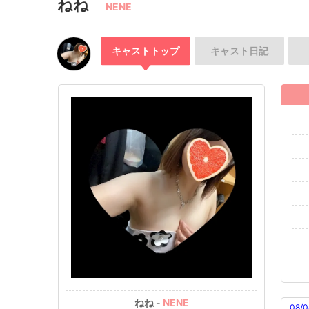
ねね
NENE
キャスト
トップ
キャスト
日記
ねね -
NENE
08/0