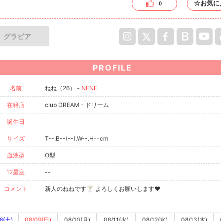
☆お気に
0
グラビア
PROFILE
名前
ねね（26） -
NENE
在籍店
club DREAM - ドリーム
誕生日
サイズ
T--.B--(--).W--.H--cm
血液型
O型
12星座
--
コメント
新人のねねです🍸 よろしくお願いします❤
8(土)
08/09(日)
08/10(月)
08/11(火)
08/12(水)
08/13(木)