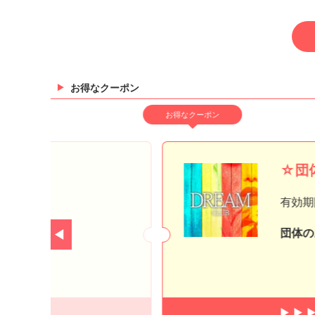
Q. 好きなお酒は？
Q. 芸能人で誰に似ている？
Q. 好きなブランドは？
お得なクーポン
お得なクーポン
★
☆団
有効期
ービス
団体の