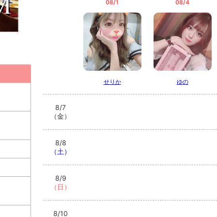
08/1
08/4
せりか
ゆの
8/7
（金）
8/8
（土）
8/9
（日）
8/10