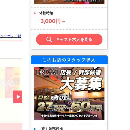
体験時給
3,000円～
クーポン一覧
キャスト求人を見る
このお店のスタッフ求人
★新規開拓クーポン★
有効期限：期限なし
新規フリーのお客様限定サービス
クーポンを見る
［正］幹部候補