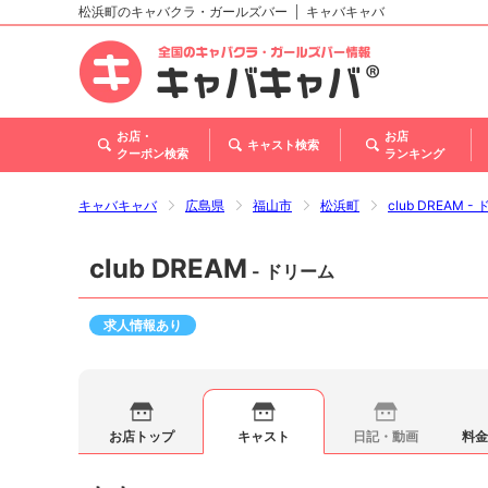
松浜町のキャバクラ・ガールズバー
キャバキャバ
北海道
東北
関東
甲信越・北陸
東海
関西
中国
四国
九州・沖縄
お店・
お店
キャスト検索
クーポン検索
ランキング
キャバキャバ
広島県
福山市
松浜町
club DREAM -
club DREAM
- ドリーム
求人情報あり
お店トップ
キャスト
日記・動画
料金