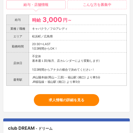
給与・店舗情報
こんな方を募集中
3,000
時給
円～
給与
業種 / 職種
キャバクラ／フロアレディ
エリア
松浜町／広島県
20:30〜LAST
勤務時間
1日3時間からOK！
不定休
基本週１回(毎月、店カレンダーにより変動します)
店休日
1日3時間からアナタの都合で決めてください！
JR山陽本線(岡山～三原) - 福山駅 (南口) より車5分
最寄駅
JR福塩線 - 福山駅 (南口) より車5分
求人情報の詳細を見る
club DREAM
- ドリーム