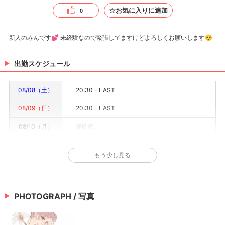
☆お気に入りに追加
0
新人のみんです💕 未経験なので緊張してますけどよろしくお願いします😌
出勤スケジュール
08/08（土）
20:30 - LAST
08/09（日）
20:30 - LAST
08/10（月）
要確認
08/11（火）
要確認
もう少し見る
08/12（水）
20:30 - LAST
08/13（木）
要確認
PHOTOGRAPH / 写真
08/14（金）
20:30 - LAST
※情報はあくまで予定でキャストまたは出勤情報は一部です。詳細はお店にお問い合わせく
ださい。