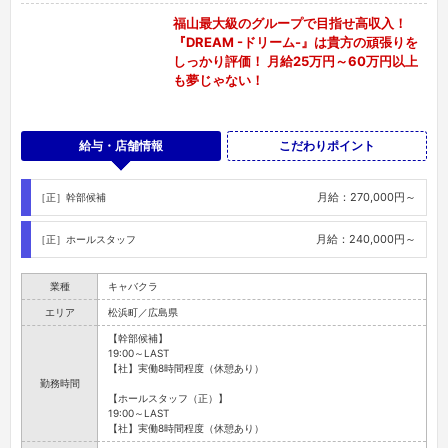
福山最大級のグループで目指せ高収入！
『DREAM -ドリーム-』は貴方の頑張りを
しっかり評価！ 月給25万円～60万円以上
も夢じゃない！
給与・店舗情報
こだわりポイント
月給：270,000円～
［正］幹部候補
月給：240,000円～
［正］ホールスタッフ
業種
キャバクラ
エリア
松浜町／広島県
【幹部候補】
19:00～LAST
【社】実働8時間程度（休憩あり）
勤務時間
【ホールスタッフ（正）】
19:00～LAST
【社】実働8時間程度（休憩あり）