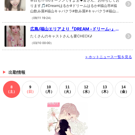
本日も17:00オープンですよぉ❤皆さん、お待ちしてお
ります🎵#Dreamはるか#ドリームはるか#福山市#福
山飲み屋#福山キャバクラ#飲み屋#キャバクラ#福山体
験入店#福山体入#ドリーム#Dream#DREAM#福山キ
（09/11 19:24）
ャバクラ求人#モデル#instaphoto#instafollow#like4li
ke#f4f#福山求人#岡山キャバクラ求人#倉敷キャバク
広島/福山エリアより『DREAM -ドリーム-』さ
ラ求人#寮完備#送迎無料
んが新規掲載だぁー٩(ˊᗜˋ*)و
たくさんのキャストさんも要CHECK♪
（03/10 00:00）
>
ホットニュース一覧を見る
出勤情報
8
9
10
11
12
13
14
（土）
（日）
（月）
（火）
（水）
（木）
（金）