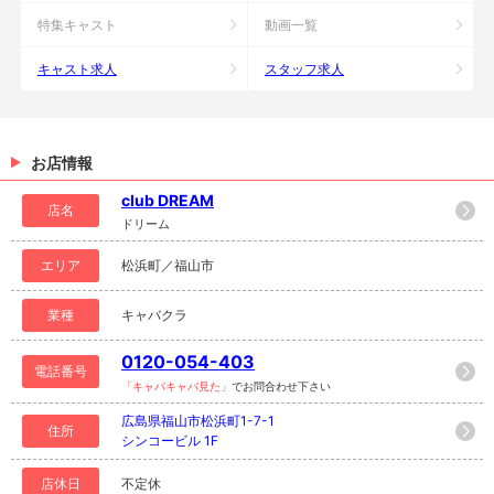
特集キャスト
動画一覧
キャスト求人
スタッフ求人
お店情報
club DREAM
店名
ドリーム
エリア
松浜町／福山市
業種
キャバクラ
0120-054-403
電話番号
「キャバキャバ見た」
でお問合わせ下さい
広島県福山市松浜町1-7-1
住所
シンコービル 1F
店休日
不定休