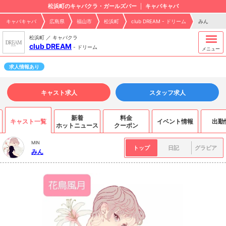
松浜町のキャバクラ・ガールズバー
キャバキャバ
キャバキャバ
広島県
福山市
松浜町
club DREAM - ドリーム
みん
松浜町 ／ キャバクラ
club DREAM
-
ドリーム
メニュー
求人情報あり
キャスト求人
スタッフ求人
新着
料金
キャスト一覧
イベント情報
出勤
ホットニュース
クーポン
MIN
トップ
日記
グラビア
みん