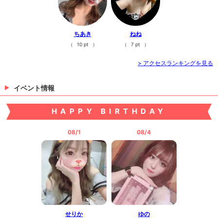
ちあき
ねね
（
10 pt
）
（
7 pt
）
> アクセスランキングを見る
イベント情報
HAPPY BIRTHDAY
08/1
08/4
せりか
ゆの