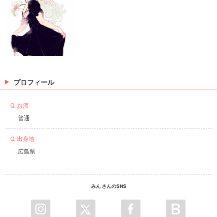
プロフィール
Q. お酒
普通
Q. 出身地
広島県
みん さんのSNS