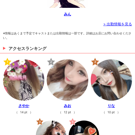
みん
> 出勤情報を見る
※情報はあくまで予定でキャストまたは出勤情報は一部です。詳細はお店にお問い合わせくださ
い。
アクセスランキング
1
2
3
さやか
みお
りな
（
14 pt
）
（
12 pt
）
（
10 pt
）
3
5