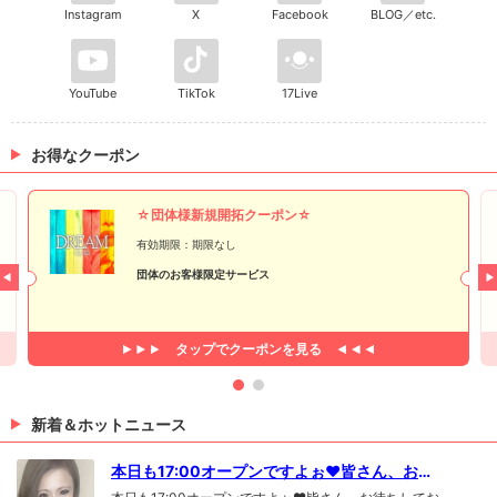
Instagram
X
Facebook
BLOG／etc.
YouTube
TikTok
17Live
お得なクーポン
☆団体様新規開拓クーポン☆
有効期限：期限なし
団体のお客様限定サービス
タップで
クーポンを見る
新着＆ホットニュース
本日も17:00オープンですよぉ❤皆さん、お待
ちしております🎵#Dreamはるか...