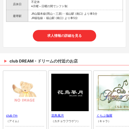
不定休
店休日
※月曜～日曜の間でシフト制
JR山陽本線(岡山～三原) - 福山駅 (南口) より車5分
最寄駅
JR福塩線 - 福山駅 (南口) より車5分
求人情報の詳細を見る
club DREAM - ドリームの付近のお店
club I'm
花鳥風月
くらぶ伽羅
（アイム）
（カチョウフウゲツ）
（キャラ）