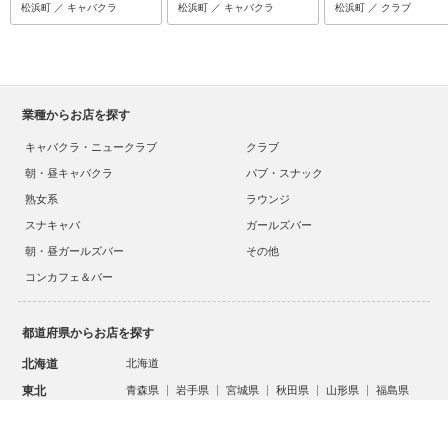
松浜町 ／ キャバクラ
松浜町 ／ キャバクラ
松浜町 ／ クラブ
業種からお店を探す
キャバクラ・ニュークラブ
クラブ
朝・昼キャバクラ
パブ・スナック
熟女系
ラウンジ
スナキャバ
ガールズバー
朝・昼ガールズバー
その他
コンカフェ＆バー
都道府県からお店を探す
スタッフ
キャスト
北海道
北海道
お店に電話する
求人
求人
東北
青森県
岩手県
宮城県
秋田県
山形県
福島県
関東
茨城県
栃木県
群馬県
埼玉県
千葉県
東京都
神奈川県