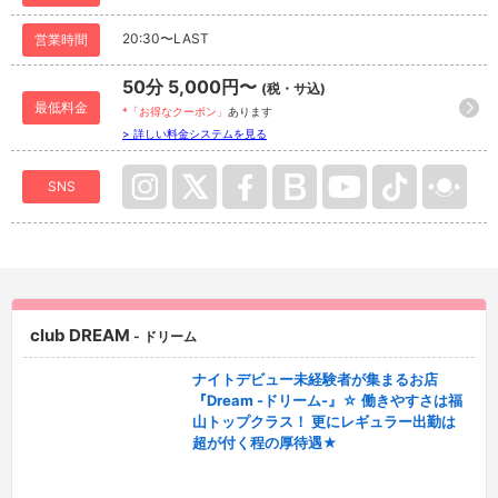
20:30〜LAST
営業時間
50分 5,000円〜
(税・サ込)
最低料金
*「お得なクーポン」
あります
> 詳しい料金システムを見る
SNS
club DREAM
- ドリーム
ナイトデビュー未経験者が集まるお店
『Dream -ドリーム-』☆ 働きやすさは福
山トップクラス！ 更にレギュラー出勤は
超が付く程の厚待遇★