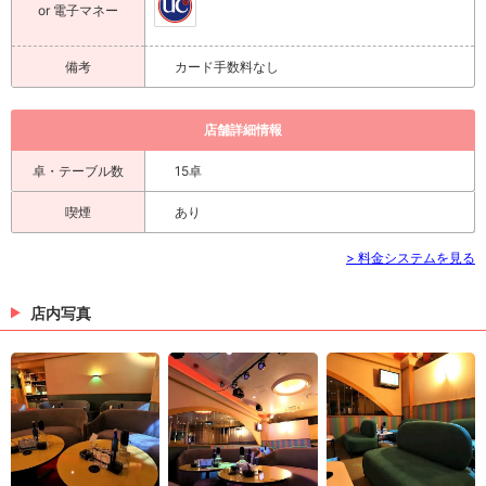
or 電子マネー
備考
カード手数料なし
店舗詳細情報
卓・テーブル数
15卓
喫煙
あり
> 料金システムを見る
店内写真