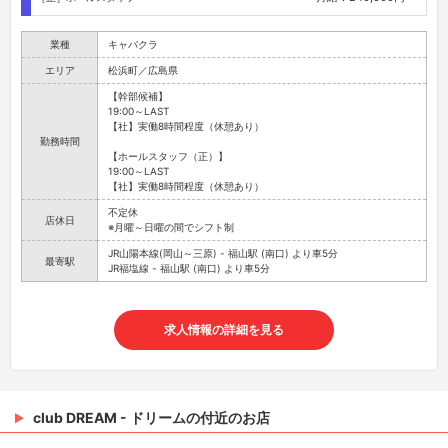
業種
キャバクラ
エリア
松浜町／広島県
【幹部候補】
19:00～LAST
【社】実働8時間程度（休憩あり）
勤務時間
【ホールスタッフ（正）】
19:00～LAST
【社】実働8時間程度（休憩あり）
不定休
店休日
※月曜～日曜の間でシフト制
JR山陽本線(岡山～三原) - 福山駅 (南口) より車5分
最寄駅
JR福塩線 - 福山駅 (南口) より車5分
求人情報の詳細を見る
club DREAM - ドリームの付近のお店