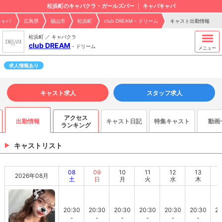
松浜町のキャバクラ・ガールズバー
キャバキャバ
キャバ
広島県
福山市
松浜町
club DREAM - ドリーム
キャスト出勤情報
松浜町 ／ キャバクラ
club DREAM
-
ドリーム
メニュー
求人情報あり
キャスト求人
スタッフ求人
アクセス
出勤情報
キャスト日記
特集キャスト
動画
ランキング
キャストリスト
08
09
10
11
12
13
2026年08月
土
日
月
火
水
木
20:30
20:30
20:30
20:30
20:30
20:30
20
-
-
-
-
-
-