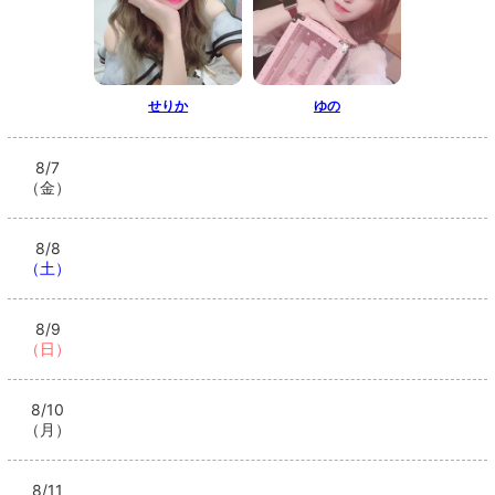
せりか
ゆの
8/7
（金）
8/8
（土）
8/9
（日）
8/10
（月）
8/11