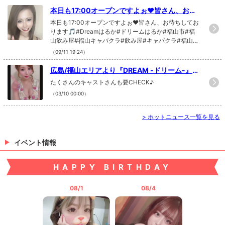
本日も17:00オープンですよぉ❤皆さん、お待
ちしております🎵#Dreamはるか...
本日も17:00オープンですよぉ❤皆さん、お待ちしてお
ります🎵#Dreamはるか#ドリームはるか#福山市#福
山飲み屋#福山キャバクラ#飲み屋#キャバクラ#福山体
験入店#福山体入#ドリーム#Dream#DREAM#福山キ
（09/11 19:24）
ャバクラ求人#モデル#instaphoto#instafollow#like4li
ke#f4f#福山求人#岡山キャバクラ求人#倉敷キャバク
広島/福山エリアより『DREAM -ドリーム-』さ
ラ求人#寮完備#送迎無料
んが新規掲載だぁー٩(ˊᗜˋ*)و
たくさんのキャストさんも要CHECK♪
（03/10 00:00）
>
ホットニュース一覧を見る
イベント情報
HAPPY BIRTHDAY
08/1
08/4