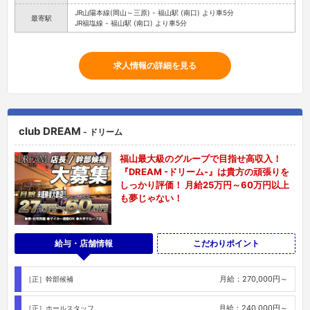
JR山陽本線(岡山～三原) - 福山駅 (南口) より車5分
最寄駅
JR福塩線 - 福山駅 (南口) より車5分
求人情報の詳細を見る
club DREAM
- ドリーム
福山最大級のグループで目指せ高収入！
『DREAM -ドリーム-』は貴方の頑張りを
しっかり評価！ 月給25万円～60万円以上
も夢じゃない！
給与・店舗情報
こだわりポイント
月給：270,000円～
［正］幹部候補
月給：240,000円～
［正］ホールスタッフ