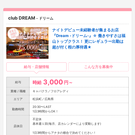
club DREAM
- ドリーム
ナイトデビュー未経験者が集まるお店
『Dream -ドリーム-』☆ 働きやすさは福
山トップクラス！ 更にレギュラー出勤は
超が付く程の厚待遇★
給与・店舗情報
こんな方を募集中
3,000
時給
円～
給与
業種 / 職種
キャバクラ／フロアレディ
エリア
松浜町／広島県
20:30〜LAST
勤務時間
1日3時間からOK！
不定休
基本週１回(毎月、店カレンダーにより変動します)
店休日
1日3時間からアナタの都合で決めてください！