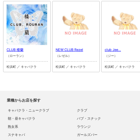
CLUB 楼蘭
NEW CLUB Rezel
club Jee...
（ローラン）
（レゼル）
（ジー）
松浜町 ／ キャバクラ
松浜町 ／ キャバクラ
松浜町 ／ キャバクラ
業種からお店を探す
キャバクラ・ニュークラブ
クラブ
朝・昼キャバクラ
パブ・スナック
熟女系
ラウンジ
スナキャバ
ガールズバー