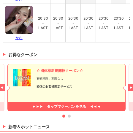
20:30
20:30
20:30
20:30
20:30
20:30
20
-
-
-
-
-
-
LAST
LAST
LAST
LAST
LAST
LAST
L
かな
お得なクーポン
☆団体様新規開拓クーポン☆
有効期限：期限なし
団体のお客様限定サービス
タップで
クーポンを見る
新着＆ホットニュース