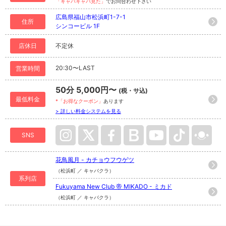
「キャバキャバ見た」
でお問合わせ下さい
広島県福山市松浜町1-7-1
住所
シンコービル 1F
店休日
不定休
20:30〜LAST
営業時間
50分 5,000円〜
(税・サ込)
最低料金
*「お得なクーポン」
あります
> 詳しい料金システムを見る
SNS
花鳥風月 - カチョウフウゲツ
（松浜町 ／ キャバクラ）
系列店
Fukuyama New Club 帝 MIKADO - ミカド
（松浜町 ／ キャバクラ）