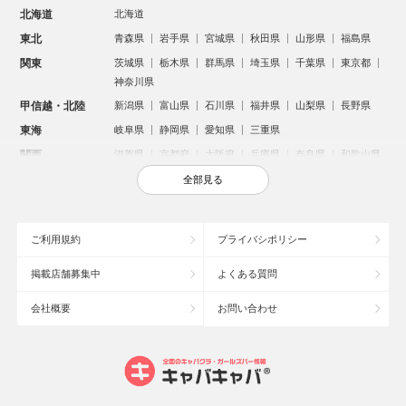
北海道
北海道
東北
青森県
岩手県
宮城県
秋田県
山形県
福島県
関東
茨城県
栃木県
群馬県
埼玉県
千葉県
東京都
神奈川県
甲信越・北陸
新潟県
富山県
石川県
福井県
山梨県
長野県
東海
岐阜県
静岡県
愛知県
三重県
関西
滋賀県
京都府
大阪府
兵庫県
奈良県
和歌山県
中国
鳥取県
島根県
岡山県
広島県
山口県
全部見る
四国
徳島県
香川県
愛媛県
高知県
九州・沖縄
福岡県
佐賀県
長崎県
熊本県
大分県
宮崎県
ご利用規約
プライバシポリシー
鹿児島県
沖縄県
掲載店舗募集中
よくある質問
人気のエリアからお店を探す
会社概要
お問い合わせ
新宿のキャバクラ
歌舞伎町のキャバクラ
北新地のキャバクラ
池袋のキャバクラ
札幌市のキャバクラ
すすきののキャバクラ
ミナミのキャバクラ
大宮のキャバクラ
六本木のキャバクラ
新潟市のキャバクラ
池袋駅（西口）のキャバクラ