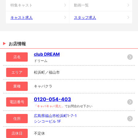
特集キャスト
動画一覧
キャスト求人
スタッフ求人
お店情報
club DREAM
店名
ドリーム
エリア
松浜町／福山市
業種
キャバクラ
0120-054-403
電話番号
「キャバキャバ見た」
でお問合わせ下さい
広島県福山市松浜町1-7-1
住所
シンコービル 1F
店休日
不定休