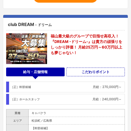
club DREAM
- ドリーム
福山最大級のグループで目指せ高収入！
『DREAM -ドリーム-』は貴方の頑張りを
しっかり評価！ 月給25万円～60万円以上
も夢じゃない！
給与・店舗情報
こだわりポイント
月給：270,000円～
［正］幹部候補
月給：240,000円～
［正］ホールスタッフ
業種
キャバクラ
エリア
松浜町／広島県
【幹部候補】