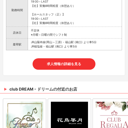
19:00～LAST
【社】実働8時間程度（休憩あり）
勤務時間
【ホールスタッフ（正）】
19:00～LAST
【社】実働8時間程度（休憩あり）
不定休
店休日
※月曜～日曜の間でシフト制
JR山陽本線(岡山～三原) - 福山駅 (南口) より車5分
最寄駅
JR福塩線 - 福山駅 (南口) より車5分
求人情報の詳細を見る
club DREAM - ドリームの付近のお店