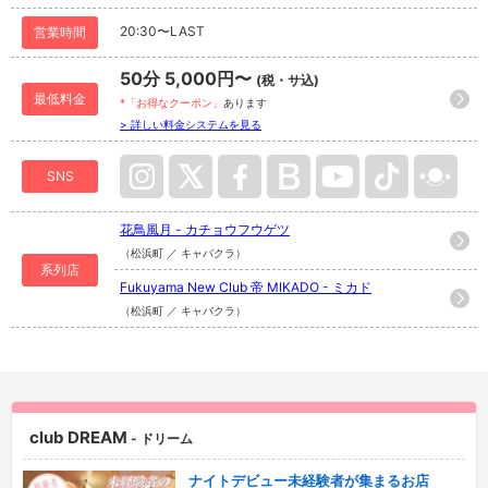
20:30〜LAST
営業時間
50分 5,000円〜
(税・サ込)
最低料金
*「お得なクーポン」
あります
> 詳しい料金システムを見る
SNS
花鳥風月 - カチョウフウゲツ
（松浜町 ／ キャバクラ）
系列店
Fukuyama New Club 帝 MIKADO - ミカド
（松浜町 ／ キャバクラ）
club DREAM
- ドリーム
ナイトデビュー未経験者が集まるお店