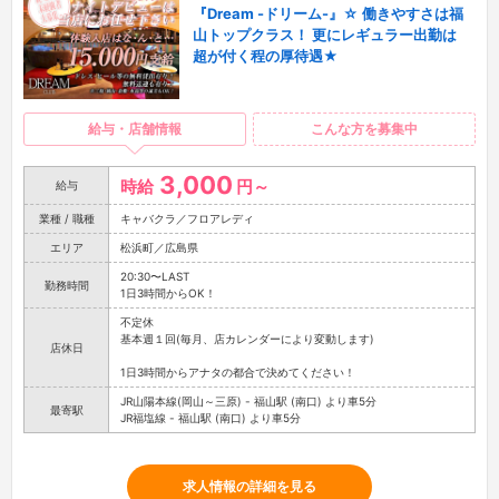
『Dream -ドリーム-』☆ 働きやすさは福
山トップクラス！ 更にレギュラー出勤は
超が付く程の厚待遇★
給与・店舗情報
こんな方を募集中
3,000
時給
円～
給与
業種 / 職種
キャバクラ／フロアレディ
エリア
松浜町／広島県
20:30〜LAST
勤務時間
1日3時間からOK！
不定休
基本週１回(毎月、店カレンダーにより変動します)
店休日
1日3時間からアナタの都合で決めてください！
JR山陽本線(岡山～三原) - 福山駅 (南口) より車5分
最寄駅
JR福塩線 - 福山駅 (南口) より車5分
求人情報の詳細を見る