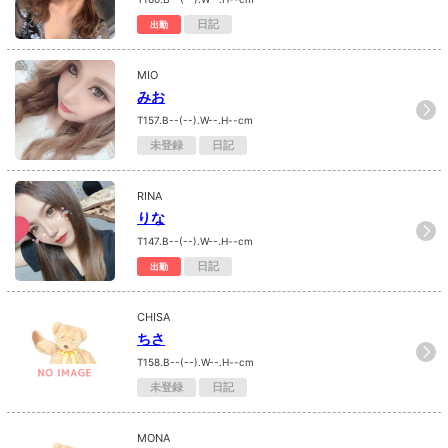
日記
出勤
MIO
みお
T157.B--(--).W--.H--cm
未登録
日記
RINA
りな
T147.B--(--).W--.H--cm
日記
出勤
CHISA
ちさ
T158.B--(--).W--.H--cm
未登録
日記
MONA