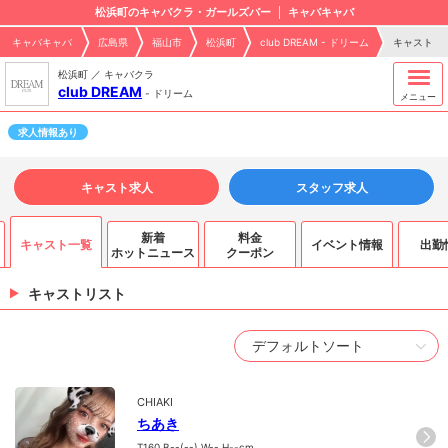
松浜町のキャバクラ・ガールズバー
キャバキャバ
キャバキャバ
広島県
福山市
松浜町
club DREAM - ドリーム
キャスト
松浜町 ／ キャバクラ
club DREAM
-
ドリーム
メニュー
求人情報あり
キャスト求人
スタッフ求人
新着
料金
キャスト一覧
イベント情報
出勤
ホットニュース
クーポン
キャストリスト
CHIAKI
ちあき
T160.B--(--).W--.H--cm