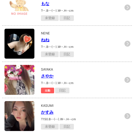
もな
T--.B--(--).W--.H--cm
未登録
日記
NENE
ねね
T--.B--(--).W--.H--cm
未登録
日記
SAYAKA
さやか
T--.B--(--).W--.H--cm
日記
出勤
KASUMI
かすみ
T150.B--(--).W--.H--cm
未登録
日記