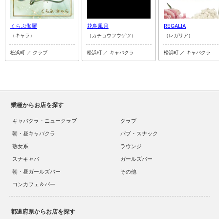
くらぶ伽羅
花鳥風月
REGALIA
（キャラ）
（カチョウフウゲツ）
（レガリア）
松浜町 ／ クラブ
松浜町 ／ キャバクラ
松浜町 ／ キャバクラ
業種からお店を探す
キャバクラ・ニュークラブ
クラブ
朝・昼キャバクラ
パブ・スナック
熟女系
ラウンジ
スナキャバ
ガールズバー
朝・昼ガールズバー
その他
コンカフェ＆バー
都道府県からお店を探す