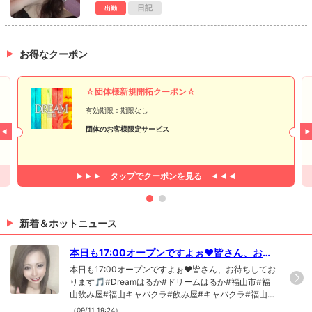
日記
出勤
お得なクーポン
☆団体様新規開拓クーポン☆
有効期限：期限なし
団体のお客様限定サービス
タップで
クーポンを見る
新着＆ホットニュース
本日も17:00オープンですよぉ❤皆さん、お待
ちしております🎵#Dreamはるか...
本日も17:00オープンですよぉ❤皆さん、お待ちしてお
ります🎵#Dreamはるか#ドリームはるか#福山市#福
山飲み屋#福山キャバクラ#飲み屋#キャバクラ#福山体
験入店#福山体入#ドリーム#Dream#DREAM#福山キ
（09/11 19:24）