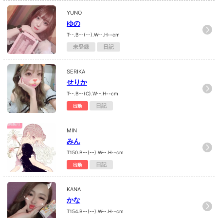
YUNO
ゆの
T--.B--(--).W--.H--cm
未登録
日記
SERIKA
せりか
T--.B--(C).W--.H--cm
日記
出勤
MIN
みん
T150.B--(--).W--.H--cm
日記
出勤
KANA
かな
T154.B--(--).W--.H--cm