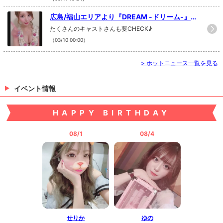
ャバクラ求人#モデル#instaphoto#instafollow#like4li
ke#f4f#福山求人#岡山キャバクラ求人#倉敷キャバク
広島/福山エリアより『DREAM -ドリーム-』さ
ラ求人#寮完備#送迎無料
んが新規掲載だぁー٩(ˊᗜˋ*)و
たくさんのキャストさんも要CHECK♪
（03/10 00:00）
>
ホットニュース一覧を見る
イベント情報
HAPPY BIRTHDAY
08/1
08/4
せりか
ゆの