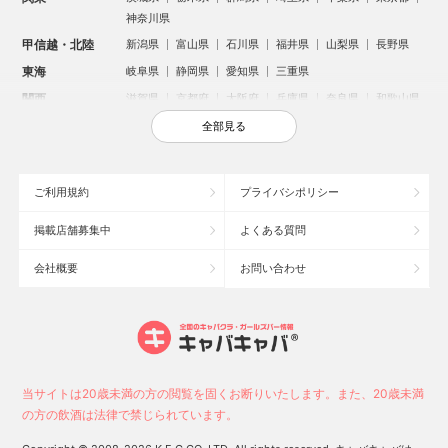
神奈川県
甲信越・北陸
新潟県
富山県
石川県
福井県
山梨県
長野県
東海
岐阜県
静岡県
愛知県
三重県
関西
滋賀県
京都府
大阪府
兵庫県
奈良県
和歌山県
中国
鳥取県
島根県
岡山県
広島県
山口県
全部見る
四国
徳島県
香川県
愛媛県
高知県
九州・沖縄
福岡県
佐賀県
長崎県
熊本県
大分県
宮崎県
ご利用規約
プライバシポリシー
鹿児島県
沖縄県
掲載店舗募集中
よくある質問
人気のエリアからお店を探す
会社概要
お問い合わせ
新宿のキャバクラ
歌舞伎町のキャバクラ
北新地のキャバクラ
札幌市のキャバクラ
すすきののキャバクラ
池袋のキャバクラ
ミナミのキャバクラ
大宮のキャバクラ
新潟市のキャバクラ
六本木のキャバクラ
池袋駅（西口）のキャバクラ
池袋駅（東口）のキャバクラ
高崎市のキャバクラ
新潟駅前のキャバクラ
当サイトは20歳未満の方の閲覧を固くお断りいたします。また、20歳未満
長野市のキャバクラ
福岡市のキャバクラ
宇都宮市のキャバクラ
の方の飲酒は法律で禁じられています。
上野のキャバクラ
中洲のキャバクラ
権堂のキャバクラ