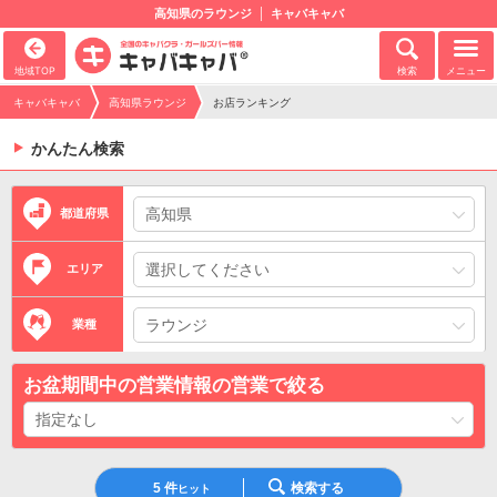
高知県のラウンジ
キャバキャバ
地域TOP
検索
メニュー
キャバキャバ
高知県ラウンジ
お店ランキング
かんたん検索
都道府県
エリア
業種
お盆期間中の営業情報の営業で絞る
5
件
検索する
ヒット