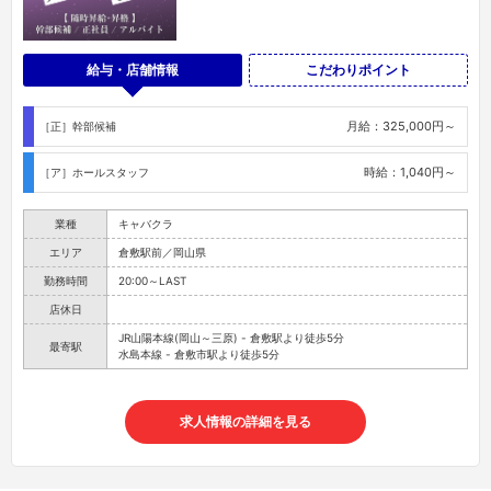
給与・店舗情報
こだわりポイント
月給：325,000円～
［正］幹部候補
時給：1,040円～
［ア］ホールスタッフ
業種
キャバクラ
エリア
倉敷駅前／岡山県
勤務時間
20:00～LAST
店休日
JR山陽本線(岡山～三原) - 倉敷駅より徒歩5分
最寄駅
水島本線 - 倉敷市駅より徒歩5分
求人情報の詳細を見る