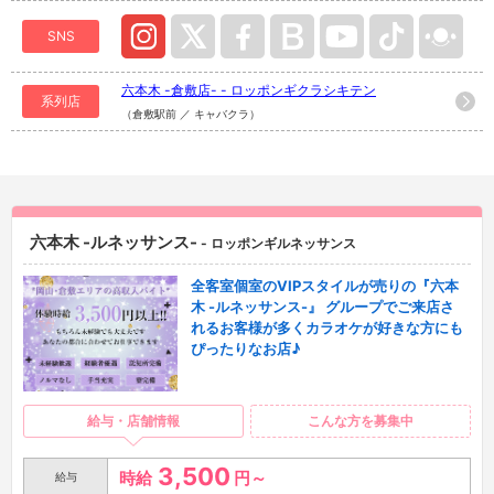
SNS
六本木 -倉敷店- - ロッポンギクラシキテン
系列店
（倉敷駅前 ／ キャバクラ）
六本木 -ルネッサンス-
- ロッポンギルネッサンス
全客室個室のVIPスタイルが売りの『六本
木 -ルネッサンス-』 グループでご来店さ
れるお客様が多くカラオケが好きな方にも
ぴったりなお店♪
給与・店舗情報
こんな方を募集中
3,500
時給
円～
給与