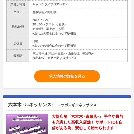
業種 / 職種
キャバクラ／フロアレディ
エリア
倉敷駅前／岡山県
20:00〜LAST
20：00〜ラスト(応相談)
勤務時間
※短時間・早上がりも可
※あなたの都合に合わせて応相談
日曜
店休日
※あなたの都合に合わせて応相談
JR山陽本線(岡山～三原) - 倉敷駅より徒歩5分
最寄駅
水島本線 - 倉敷市駅より徒歩5分
求人情報の詳細を見る
六本木 -ルネッサンス-
- ロッポンギルネッサンス
大型店舗『六本木 -倉敷店-』 手当や賞与
も充実した高収入店舗！ サポートにも自
信がある為、安心して始められます！