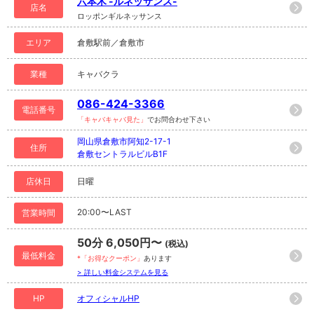
六本木 -ルネッサンス-
店名
ロッポンギルネッサンス
エリア
倉敷駅前／倉敷市
業種
キャバクラ
086-424-3366
電話番号
「キャバキャバ見た」
でお問合わせ下さい
岡山県倉敷市阿知2-17-1
住所
倉敷セントラルビルB1F
店休日
日曜
20:00〜LAST
営業時間
50分 6,050円〜
(税込)
最低料金
*「お得なクーポン」
あります
> 詳しい料金システムを見る
HP
オフィシャルHP