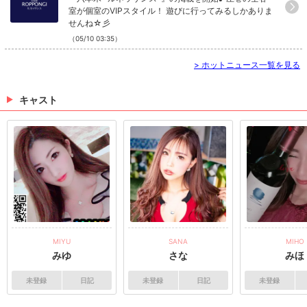
室が個室のVIPスタイル！ 遊びに行ってみるしかありま
せんね☆彡
（05/10 03:35）
>
ホットニュース一覧を見る
キャスト
MIYU
SANA
MIHO
みゆ
さな
みほ
未登録
日記
未登録
日記
未登録