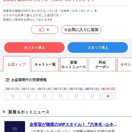
全客室が個室のVIPスタイルとなっている『六本木 -ルネッサンス-』☆
カラオケも出来て盛り上がること必須です！
皆様のご来店をお待ちしております♪
☆お気に入りに追加
4
キャスト求人
スタッフ求人
新着
料金
お店トップ
キャスト一覧
イベン
ホットニュース
クーポン
お盆期間中の営業情報
08/10 (月)
08/11 (火)
08/12 (水)
08/13 (木)
08/14 (金)
08/15 (土)
08/16 (日)
〇
〇
〇
〇
〇
〇
休
新着＆ホットニュース
全客室が個室のVIPスタイル！『六本木 -ルネ
ッサンス-』☆
『六本木 -ルネッサンス-』の掲載を開始♪ 圧巻の全客