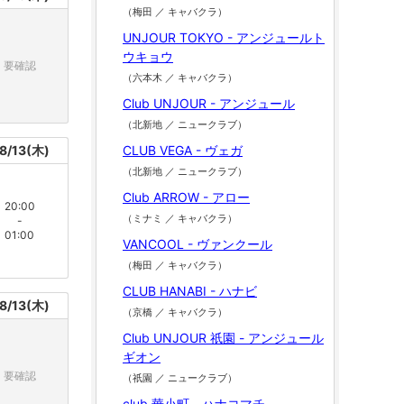
（梅田 ／ キャバクラ）
UNJOUR TOKYO - アンジュールト
ウキョウ
要確認
（六本木 ／ キャバクラ）
Club UNJOUR - アンジュール
（北新地 ／ ニュークラブ）
8/13(木)
CLUB VEGA - ヴェガ
（北新地 ／ ニュークラブ）
Club ARROW - アロー
20:00
（ミナミ ／ キャバクラ）
-
01:00
VANCOOL - ヴァンクール
（梅田 ／ キャバクラ）
CLUB HANABI - ハナビ
8/13(木)
（京橋 ／ キャバクラ）
Club UNJOUR 祇園 - アンジュール
ギオン
要確認
（祇園 ／ ニュークラブ）
club 華小町 - ハナコマチ