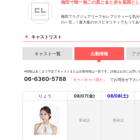
梅田で唯一無二の黒と金と赤を基調とし
梅田でラグジュアリーでセレブリティーな気分
の一言…！最大級のホスピタリティでもってあ
キャストリスト
キャスト一覧
出勤情報
ア
※情報はあくまで予定でキャストまたは出勤情報は一部です。詳細はお店にお問い
06-6360-5788
「キャバキャバ見た」
でお問合せ下さい
りょう
08/07(金)
08/08(土)
要確認
要確認