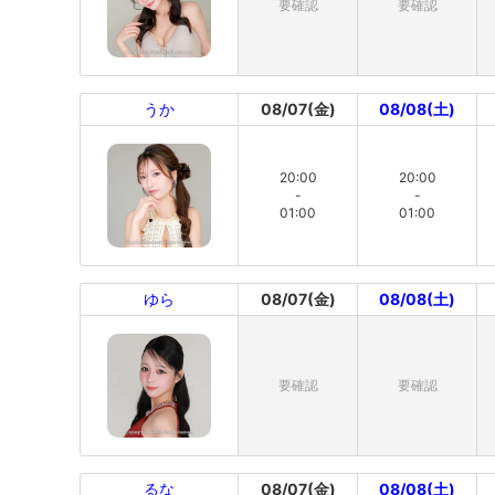
要確認
要確認
うか
08/07(金)
08/08(土)
20:00
20:00
-
-
01:00
01:00
ゆら
08/07(金)
08/08(土)
要確認
要確認
るな
08/07(金)
08/08(土)