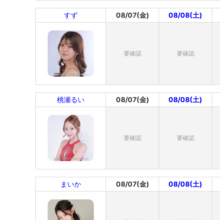
すず
08/07(金)
08/08(土)
要確認
要確認
桃瀬るい
08/07(金)
08/08(土)
要確認
要確認
まいか
08/07(金)
08/08(土)