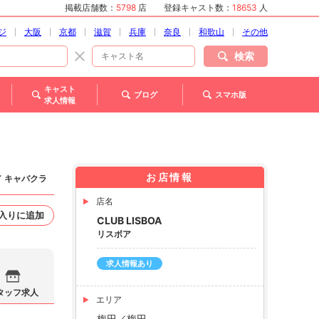
掲載店舗数：
5798
店
登録キャスト数：
18653
人
ジ
大阪
京都
滋賀
兵庫
奈良
和歌山
その他
検索
キャスト
ブログ
スマホ版
求人情報
お店情報
／ キャバクラ
店名
入りに追加
CLUB LISBOA
リスボア
求人情報あり
タッフ求人
エリア
梅田／梅田