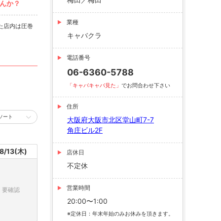
んか？
業種
た店内は圧巻
キャバクラ
電話番号
06-6360-5788
「キャバキャバ見た」
でお問合わせ下さい
住所
大阪府大阪市北区堂山町7-7
角庄ビル2F
8/13(木)
店休日
不定休
営業時間
要確認
20:00〜1:00
※定休日：年末年始のみお休みを頂きます。