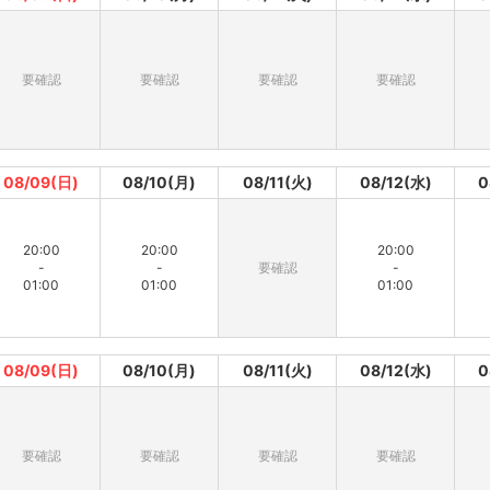
要確認
要確認
要確認
要確認
08/09(日)
08/10(月)
08/11(火)
08/12(水)
0
20:00
20:00
20:00
-
-
要確認
-
01:00
01:00
01:00
08/09(日)
08/10(月)
08/11(火)
08/12(水)
0
要確認
要確認
要確認
要確認