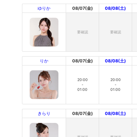
ゆりか
08/07(金)
08/08(土)
要確認
要確認
りか
08/07(金)
08/08(土)
20:00
20:00
-
-
01:00
01:00
きらり
08/07(金)
08/08(土)