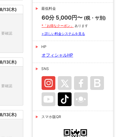
最低料金
8/13(木)
60分 5,000円〜
(税・サ別)
*「お得なクーポン」
あります
要確認
> 詳しい料金システムを見る
HP
オフィシャルHP
8/13(木)
SNS
要確認
8/13(木)
スマホ版QR