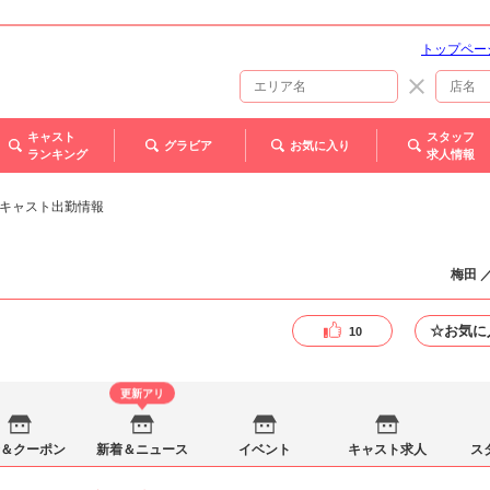
トップペー
キャスト
スタッフ
グラビア
お気に入り
ランキング
求人情報
キャスト出勤情報
梅田 
☆お気に
10
更新アリ
＆クーポン
新着＆ニュース
イベント
キャスト求人
ス