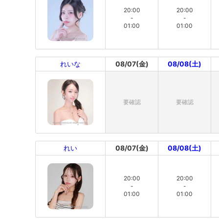
20:00
20:00
-
-
01:00
01:00
れいな
08/07(金)
08/08(土)
要確認
要確認
れい
08/07(金)
08/08(土)
20:00
20:00
-
-
01:00
01:00