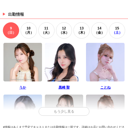
りんさん・きらりさんを新規掲載★
りんさん・きらりさんを新規掲載★
出勤情報
（07/15 14:02）
>
ホットニュース一覧を見る
9
10
11
12
13
14
15
（日）
（月）
（火）
（水）
（木）
（金）
（土）
うか
黒崎 聖
ことね
もう少し見る
※情報はあくまで予定でキャストまたは出勤情報は一部です。詳細はお店にお問い合わせくださ