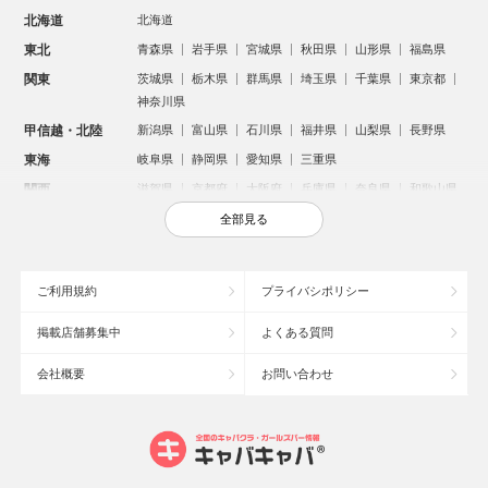
北海道
北海道
東北
青森県
岩手県
宮城県
秋田県
山形県
福島県
関東
茨城県
栃木県
群馬県
埼玉県
千葉県
東京都
神奈川県
甲信越・北陸
新潟県
富山県
石川県
福井県
山梨県
長野県
東海
岐阜県
静岡県
愛知県
三重県
関西
滋賀県
京都府
大阪府
兵庫県
奈良県
和歌山県
中国
鳥取県
島根県
岡山県
広島県
山口県
全部見る
四国
徳島県
香川県
愛媛県
高知県
九州・沖縄
福岡県
佐賀県
長崎県
熊本県
大分県
宮崎県
ご利用規約
プライバシポリシー
鹿児島県
沖縄県
掲載店舗募集中
よくある質問
人気のエリアからお店を探す
会社概要
お問い合わせ
新宿のキャバクラ
歌舞伎町のキャバクラ
札幌市のキャバクラ
すすきののキャバクラ
北新地のキャバクラ
池袋のキャバクラ
ミナミのキャバクラ
大宮のキャバクラ
新潟市のキャバクラ
六本木のキャバクラ
高崎市のキャバクラ
池袋駅（西口）のキャバクラ