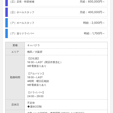
月給：600,000円～
［正］店長・幹部候補
月給：400,000円～
［正］ホールスタッフ
時給：2,000円～
［ア］ホールスタッフ
時給：1,700円～
［ア］送りドライバー
業種
キャバクラ
エリア
梅田／大阪府
【正社員】
16:30～LAST（閉店作業含む）
※終電後送りあり
【アルバイト】
勤務時間
18:00～LAST
※時間・曜日応相談
※終電後送りあり
【ドライバー】
24:00～29:00
不定休
店休日
◆週休2日制
大阪メトロ谷町線 - 東梅田駅 (2出口) より徒歩5分