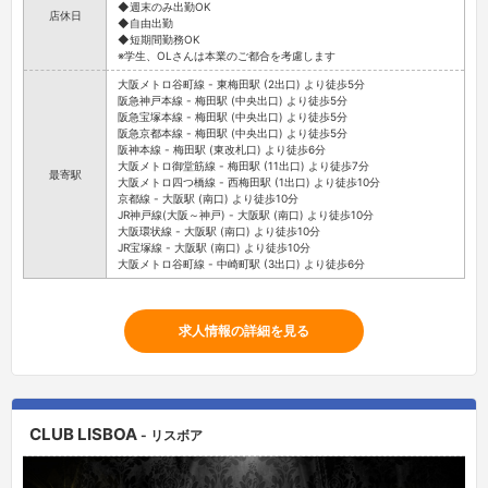
◆週末のみ出勤OK
店休日
◆自由出勤
◆短期間勤務OK
※学生、OLさんは本業のご都合を考慮します
大阪メトロ谷町線 - 東梅田駅 (2出口) より徒歩5分
阪急神戸本線 - 梅田駅 (中央出口) より徒歩5分
阪急宝塚本線 - 梅田駅 (中央出口) より徒歩5分
阪急京都本線 - 梅田駅 (中央出口) より徒歩5分
阪神本線 - 梅田駅 (東改札口) より徒歩6分
大阪メトロ御堂筋線 - 梅田駅 (11出口) より徒歩7分
最寄駅
大阪メトロ四つ橋線 - 西梅田駅 (1出口) より徒歩10分
京都線 - 大阪駅 (南口) より徒歩10分
JR神戸線(大阪～神戸) - 大阪駅 (南口) より徒歩10分
大阪環状線 - 大阪駅 (南口) より徒歩10分
JR宝塚線 - 大阪駅 (南口) より徒歩10分
大阪メトロ谷町線 - 中崎町駅 (3出口) より徒歩6分
求人情報の詳細を見る
CLUB LISBOA
- リスボア