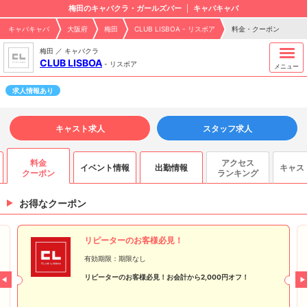
梅田のキャバクラ・ガールズバー
キャバキャバ
キャバキャバ
大阪府
梅田
CLUB LISBOA - リスボア
料金・クーポン
梅田 ／ キャバクラ
CLUB LISBOA
-
リスボア
メニュー
求人情報あり
キャスト求人
スタッフ求人
料金
アクセス
イベント情報
出勤情報
キャス
ス
クーポン
ランキング
お得なクーポン
リピーターのお客様必見！
有効期限：期限なし
リピーターのお客様必見！お会計から2,000円オフ！