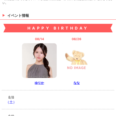
い。
ゆづき
れい
りか
イベント情報
HAPPY BIRTHDAY
08/14
08/26
つき
> 出勤情報を見る
ゆりか
なな
8/8
（土）