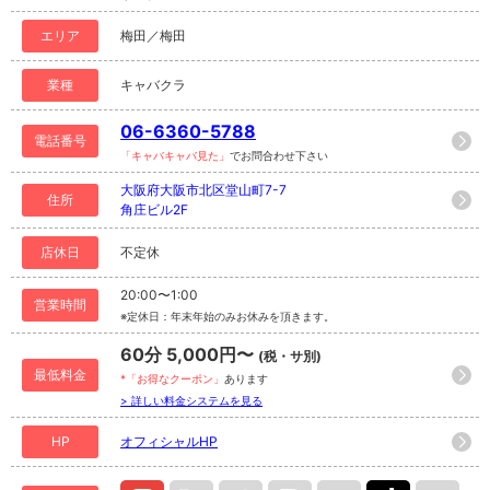
エリア
梅田／梅田
業種
キャバクラ
06-6360-5788
電話番号
「キャバキャバ見た」
でお問合わせ下さい
大阪府大阪市北区堂山町7-7
住所
角庄ビル2F
店休日
不定休
20:00〜1:00
営業時間
※定休日：年末年始のみお休みを頂きます。
60分 5,000円〜
(税・サ別)
最低料金
*「お得なクーポン」
あります
> 詳しい料金システムを見る
HP
オフィシャルHP