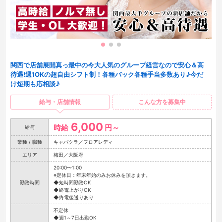
関西で店舗展開真っ最中の今大人気のグループ経営なので安心＆高
待遇!週1OKの超自由シフト制！各種バック各種手当多数あり♪今だ
け短期も応相談♪
給与・店舗情報
こんな方を募集中
6,000
時給
円～
給与
業種 / 職種
キャバクラ／フロアレディ
エリア
梅田／大阪府
20:00〜1:00
※定休日：年末年始のみお休みを頂きます。
勤務時間
◆短時間勤務OK
◆終電上がりOK
◆終電後送りあり
不定休
◆週1～7日出勤OK