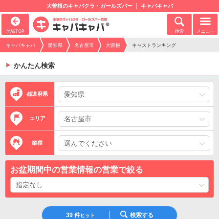
大曽根のキャバクラ・ガールズバー
キャバキャバ
地域TOP
検索
メニュー
キャバキャバ
愛知県
名古屋市
大曽根
キャストランキング
かんたん検索
都道府県
エリア
業種
お盆期間中の営業情報の営業で絞る
39
件
検索する
ヒット