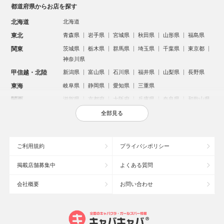
都道府県からお店を探す
北海道
北海道
東北
青森県
岩手県
宮城県
秋田県
山形県
福島県
関東
茨城県
栃木県
群馬県
埼玉県
千葉県
東京都
神奈川県
甲信越・北陸
新潟県
富山県
石川県
福井県
山梨県
長野県
東海
岐阜県
静岡県
愛知県
三重県
関西
滋賀県
京都府
大阪府
兵庫県
奈良県
和歌山県
中国
鳥取県
島根県
岡山県
広島県
山口県
全部見る
四国
徳島県
香川県
愛媛県
高知県
九州・沖縄
福岡県
佐賀県
長崎県
熊本県
大分県
宮崎県
ご利用規約
プライバシポリシー
鹿児島県
沖縄県
掲載店舗募集中
よくある質問
人気のエリアからお店を探す
会社概要
お問い合わせ
新宿のキャバクラ
歌舞伎町のキャバクラ
北新地のキャバクラ
札幌市のキャバクラ
すすきののキャバクラ
池袋のキャバクラ
ミナミのキャバクラ
大宮のキャバクラ
六本木のキャバクラ