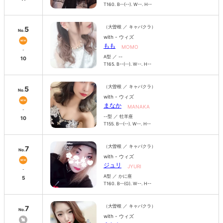
T160. B--(--). W--. H--
（大曽根 ／ キャバクラ）
5
No.
with - ウィズ
もも
MOMO
-
A型 ／ --
10
T165. B--(--). W--. H--
（大曽根 ／ キャバクラ）
5
No.
with - ウィズ
まなか
MANAKA
-
--型 ／ 牡羊座
10
T155. B--(--). W--. H--
（大曽根 ／ キャバクラ）
7
No.
with - ウィズ
ジュリ
JYURI
-
A型 ／ かに座
5
T160. B--(G). W--. H--
（大曽根 ／ キャバクラ）
7
No.
with - ウィズ