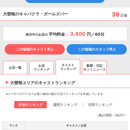
39
大曽根のキャバクラ・ガールズバー
店舗
3,400
平均料金：
円／60分
表示中のお店の
この地域のキャスト求人
この地域のスタッフ求人
キャスト
お店
新着・日記
お店一覧
ランキング
ランキング
ホットニュース
大曽根エリアのキャスト
ランキング
※ユーザーのアクセスを基に独自の集計方法でランキングを作成しています
日別ランキング
週間ランキング
月間ランキング
（集計期間：08/07）
ランク
キャスト／お店