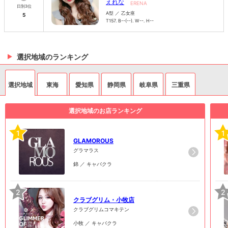
えれな
ERENA
日別3位
A型 ／ 乙女座
5
T157. B--(--). W--. H--
選択地域のランキング
選択地域
東海
愛知県
静岡県
岐阜県
三重県
選択地域のお店ランキング
1
1
GLAMOROUS
グラマラス
錦 ／ キャバクラ
2
2
クラブグリム・小牧店
クラブグリムコマキテン
小牧 ／ キャバクラ