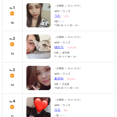
（大曽根 ／ キャバクラ）
1
No.
with - ウィズ
うた
UTA
-
A型 ／ --
16
T156. B--(--). W--. H--
（大曽根 ／ キャバクラ）
2
No.
with - ウィズ
ゆかり
YUKARI
-
O型 ／ 射手座
14
T--. B--(--). W--. H--
（大曽根 ／ キャバクラ）
2
No.
with - ウィズ
あやか
AYAKA
-
A型 ／ 乙女座
14
T148. B--(--). W--. H--
（大曽根 ／ キャバクラ）
4
No.
with - ウィズ
りえ
RIE
-
--型 ／ --
11