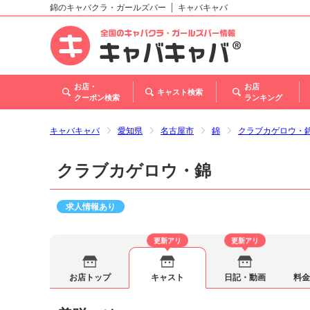
錦のキャバクラ・ガールズバー
キャバキャバ
北海道
東北
関東
甲信越・北陸
東海
関西
中国
四国
九州・沖縄
お店・
お店
キャスト検索
クーポン検索
ランキング
キャバキャバ
愛知県
名古屋市
錦
クラブカゲロウ・
クラブカゲロウ・錦
求人情報あり
更新アリ
更新アリ
お店トップ
キャスト
日記・動画
料金