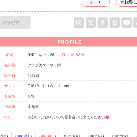
☆お気に
1
グラビア
PROFILE
名前
美咲 ゆい（26） -
YUI MISAKI
在籍店
クラブカゲロウ・錦
誕生日
1月8日
サイズ
T161.B--(--).W--.H--cm
血液型
O型
12星座
山羊座
コメント
お顔出し出来ないので是非会いに来てください💓
7(金)
08/08(土)
08/09(日)
08/10(月)
08/11(火)
08/12(水)