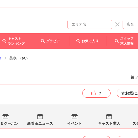
キャスト
スタッフ
グラビア
お気に入り
ランキング
求人情報
錦
美咲 ゆい
錦 
☆お気に
7
＆クーポン
新着＆ニュース
イベント
キャスト求人
ス