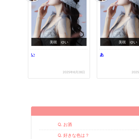
美咲 ゆい
美咲 ゆい
い
あ
2025年6月28日
202
Q. お酒
Q. 好きな色は？