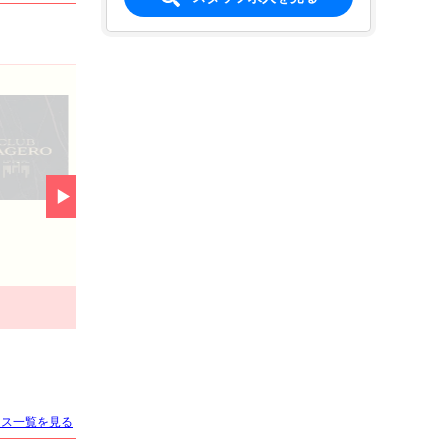
店名
メンバーズアプリ会員登録で、お得特
クラブカゲロウ・錦
有効期限：期限なし
求人情報あり
エリア
錦／名古屋市
業種
クーポンを見る
キャバクラ
電話番号
052-961-0330
「キャバキャバ見た」
でお問合わせ下さい
ース一覧を見る