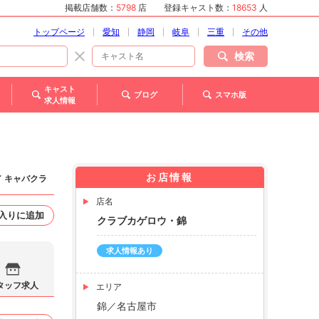
掲載店舗数：
5798
店
登録キャスト数：
18653
人
トップページ
愛知
静岡
岐阜
三重
その他
検索
キャスト
ブログ
スマホ版
求人情報
お店情報
／ キャバクラ
店名
入りに追加
クラブカゲロウ・錦
求人情報あり
タッフ求人
エリア
錦／名古屋市