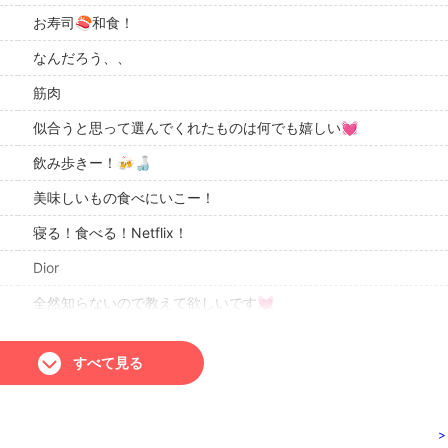
お寿司🍣和食！
なんだろう、、
筋肉
似合うと思って選んでくれたものは何でも嬉しい💓
飲み歩きー！🍻🍶
美味しいもの食べにいこー！
寝る！食べる！Netflix！
Dior
全然知らないので教えて欲しいです💓
グルメ・地酒が美味しい所🍣🍶
すべて見る
シュワシュワ🍾
>