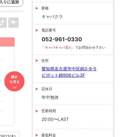
入りに追加
業種
キャバクラ
電話番号
052-961-0330
「キャバキャバ見た」
でお問合わせ下さい
住所
愛知県名古屋市中区錦3-9-5
ピボット錦906ビル3F
續き
を見る
店休日
年中無休
営業時間
20:00〜LAST
最低料金
08/13(木)