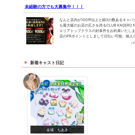
未経験の方でも大募集中！！！
なんと店内が100坪以上と錦3の数あるキャバ
も最大級のお店の広さを誇るCLUB KAGERO NI
エリアトップクラスの好条件をお約束いたします
店のPRポイントとしまして日払い可能、個人
備、レンタルドレスあり、1日体験OK(派閥な
（11
種イベントあり、海外旅行、忘年会、親睦会
のスライドシステム、コンシェルジュシステ
さんございます❗️❗️一日体験時の給与は全額
新着キャスト日記
なっており体験時の時給はなんと⭐️10,000円⭐
UB KAGERO NISHIKIでは未経験の方・経
積極的に採用中です❗️❗️まったく夜職をした
未経験の女の子、夜職にチャレンジしたい女
ないことだらけでもこの業界の経験豊富なス
りますのでイチから丁寧にお仕事、マナーな
えます❗️❗️お店も給料面やシフトなど働きや
と自信があります❗️当店にしかないSSコンシ
ステムなどなど❗️❗️（未経験だけど夜職に興
子）（お仕事しやすいお店を探している子）(
を稼ぎたい子)（夜の時間を有効活用したい子
以上の収入を目指している子）など、未経験
など考えている子、悩んでいる子ぜひCLUB KAG
金城 ちあき
SHIKIへ❗️❗️気になった方、質問等は★求人