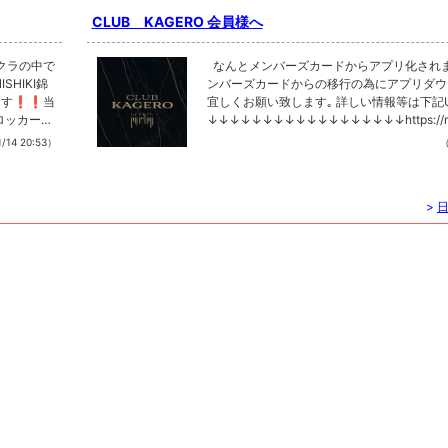
CLUB KAGERO 会員様へ
クラの中で
なんとメンバーズカードからアプリ化されました❗️ メ
SHIKI錦
ンバーズカードからの移行の為にアプリダウ
❗️❗️当
宜しくお願い致します｡ 詳しい情報等は下記U
ロッカー完
↓↓↓↓↓↓↓↓↓↓↓↓↓↓↓↓↓↓https://mt
し)、毎月各
com/about.htmlをご覧ください❗️ 今までご利用されて
/14 20:53）
（
、当社独自
いたメンバーズカードがご利用できなくなり
ムなどたく
ンバーズカードの代わりにアプリへのご加入
日払い制に
手続きをお願いしております❗️iPhone・And
>
️ 只今CL
応しております❗️アプリへのご加入はご来
験者の方ともに
タッフから詳しくご説明させていただきます
ことがない
録なども一切ございません❗️現在持ってあ
の子わから
加入したアプリへ移行することも可能でござ
タッフがお
プリ加入時に、ご希望のポイントを移行する
ど細かく教
ございます❗️他加盟店のキャスト情報や店
すい環境だ
しており随時ご覧にいただけます❗️アプリ
ェルジュシ
ただければ料金割引や特典も多々ございます❗
味がある
な点、質問など店舗スタッフまでご連絡、ご
副業でお金
い❗️
）（今まで
の子や移籍
ERO NI
情報★上記