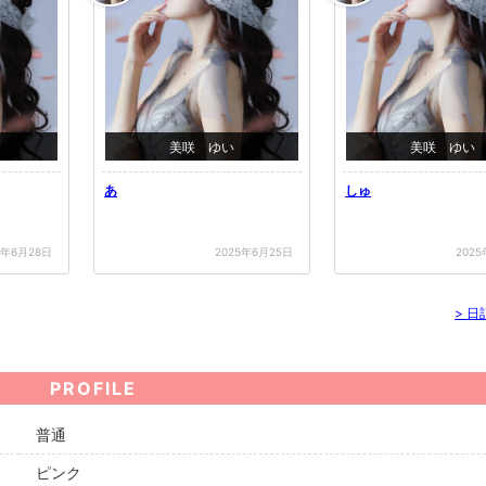
美咲 ゆい
美咲 ゆい
あ
しゅ
5年6月28日
2025年6月25日
202
>
日
PROFILE
普通
ピンク