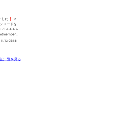
最低料金
50分 7,500円〜
(税・サ込)
*「お得なクーポン」
あります
ンロードを
> 詳しい料金システムを見る
RL↓↓↓↓
members.
11/13 05:14）
ました。メ
・ご移行の
roidにも対
日記一覧を見る
店時に店舗ス
❗️難しい登
るポイントを
います❗️ア
事も可能で
舗情報も更新
へのご加入い
️❗️ご不明
質問くださ