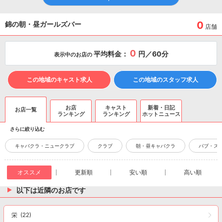
0
錦の朝・昼ガールズバー
店舗
0
平均料金：
円／60分
表示中のお店の
この地域のキャスト求人
この地域のスタッフ求人
お店
キャスト
新着・日記
お店一覧
ランキング
ランキング
ホットニュース
さらに絞り込む
キャバクラ・ニュークラブ
クラブ
朝・昼キャバクラ
パブ・ス
オススメ
更新順
安い順
高い順
以下は近隣のお店です
栄
(22)