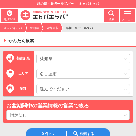
錦の朝・昼ガールズバー
キャバキャバ
地域TOP
検索
メニュー
キャバキャバ
愛知県
名古屋市
錦朝・昼ガールズバー
かんたん検索
都道府県
エリア
業種
お盆期間中の営業情報の営業で絞る
0
件
検索する
ヒット