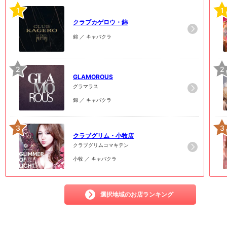
1
1
クラブカゲロウ・錦
錦 ／ キャバクラ
2
2
GLAMOROUS
グラマラス
錦 ／ キャバクラ
3
3
クラブグリム・小牧店
クラブグリムコマキテン
小牧 ／ キャバクラ
選択地域のお店ランキング