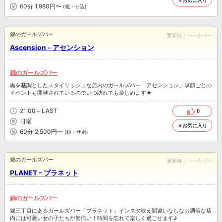
☆お気に入り
60分 1,980円〜
(税・サ込)
錦のガールズバー
更新時：
----/--/--
Ascension - アセンション
錦のガールズバー
黒を基調としたスタイリッシュな店内のガールズバー「アセンション」季節ごとの
イベントも開催されているのでいつ訪れても楽しめます★
21:00～LAST
0
日曜
☆お気に入り
60分 2,500円〜
(税・サ別)
錦のガールズバー
更新時：
----/--/--
PLANET - プラネット
錦のガールズバー
錦三丁目にあるガールズバー「プラネット」インスタ映え間違いなしなお洒落な店
内には可愛い女の子たちが勢揃い！時間を忘れて楽しく過ごせます♪