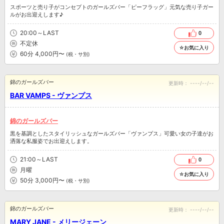
スポーツと売り子がコンセプトのガールズバー「ピーフラッグ」元気な売り子ガー
ルがお出迎えします♪
20:00～LAST
0
不定休
☆お気に入り
60分 4,000円〜
(税・サ別)
錦のガールズバー
更新時：
----/--/--
BAR VAMPS - ヴァンプス
錦のガールズバー
黒を基調としたスタイリッシュなガールズバー「ヴァンプス」可愛い女の子達がお
洒落な私服姿でお出迎えします。
21:00～LAST
0
月曜
☆お気に入り
50分 3,000円〜
(税・サ別)
錦のガールズバー
更新時：
----/--/--
MARY JANE - メリージェーン