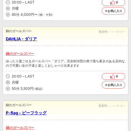
20:00～LAST
0
月曜
☆お気に入り
60分 4,000円〜
(税・サ別)
錦のガールズバー
更新時：
----/--/--
DAHLIA - ダリア
錦のガールズバー
ゆったり過ごせるガールズバー「ダリア」完全BOX型の席で落ち着きのある店内な
ので可愛い女の子達と楽しくおしゃべり出来ます♪
20:00～LAST
0
月曜
☆お気に入り
50分 5,500円
(税込)
錦のガールズバー
更新時：
----/--/--
P-flag - ピーフラッグ
錦のガールズバー