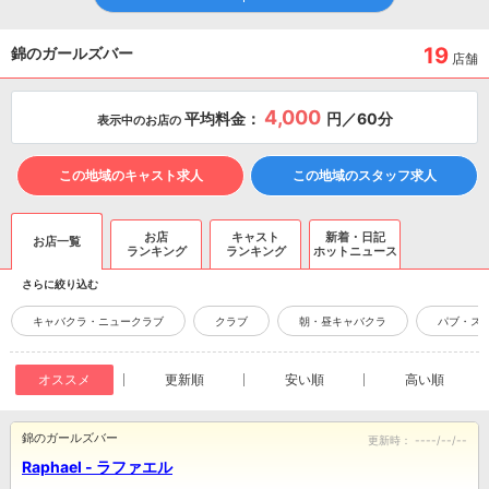
19
錦のガールズバー
店舗
4,000
平均料金：
円／60分
表示中のお店の
この地域のキャスト求人
この地域のスタッフ求人
お店
キャスト
新着・日記
お店一覧
ランキング
ランキング
ホットニュース
さらに絞り込む
キャバクラ・ニュークラブ
クラブ
朝・昼キャバクラ
パブ・ス
オススメ
更新順
安い順
高い順
錦のガールズバー
更新時：
----/--/--
Raphael - ラファエル