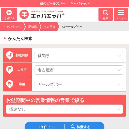
錦のガールズバー
キャバキャバ
地域TOP
検索
メニュー
キャバキャバ
愛知県
名古屋市
錦ガールズバー
かんたん検索
都道府県
エリア
業種
お盆期間中の営業情報の営業で絞る
19
件
検索する
ヒット