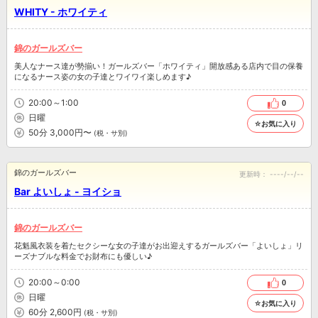
WHITY - ホワイティ
錦のガールズバー
美人なナース達が勢揃い！ガールズバー「ホワイティ」開放感ある店内で目の保養
になるナース姿の女の子達とワイワイ楽しめます♪
20:00～1:00
0
日曜
☆お気に入り
50分 3,000円〜
(税・サ別)
錦のガールズバー
更新時：
----/--/--
Bar よいしょ - ヨイショ
錦のガールズバー
花魁風衣装を着たセクシーな女の子達がお出迎えするガールズバー「よいしょ」リ
ーズナブルな料金でお財布にも優しい♪
20:00～0:00
0
日曜
☆お気に入り
60分 2,600円
(税・サ別)