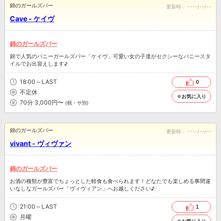
錦のガールズバー
更新時：
----/--/--
Cave - ケイヴ
錦のガールズバー
錦で人気のバニーガールズバー「ケイヴ」可愛い女の子達がセクシーなバニースタ
イルでお出迎えします♪
18:00～LAST
0
不定休
☆お気に入り
70分 3,000円〜
(税・サ別)
錦のガールズバー
更新時：
----/--/--
vivant - ヴィヴァン
錦のガールズバー
お酒の種類が豊富でちょっとした軽食も食べられます！どなたでも楽しめる事間違
いなしなガールズバー「ヴィヴィアン」へお越しください♪
21:00～LAST
1
月曜