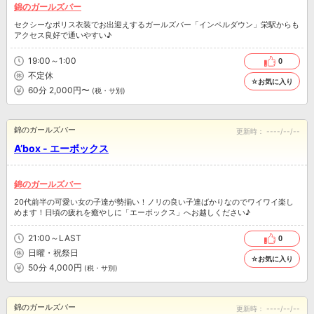
錦のガールズバー
セクシーなポリス衣装でお出迎えするガールズバー「インペルダウン」栄駅からも
アクセス良好で通いやすい♪
19:00～1:00
0
不定休
☆お気に入り
60分 2,000円〜
(税・サ別)
錦のガールズバー
更新時：
----/--/--
A’box - エーボックス
錦のガールズバー
20代前半の可愛い女の子達が勢揃い！ノリの良い子達ばかりなのでワイワイ楽し
めます！日頃の疲れを癒やしに「エーボックス」へお越しください♪
21:00～LAST
0
日曜・祝祭日
☆お気に入り
50分 4,000円
(税・サ別)
錦のガールズバー
更新時：
----/--/--