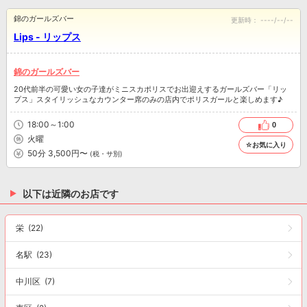
錦のガールズバー
更新時：
----/--/--
Lips - リップス
錦のガールズバー
20代前半の可愛い女の子達がミニスカポリスでお出迎えするガールズバー「リッ
プス」スタイリッシュなカウンター席のみの店内でポリスガールと楽しめます♪
18:00～1:00
0
火曜
☆お気に入り
50分 3,500円〜
(税・サ別)
以下は近隣のお店です
栄
(22)
名駅
(23)
中川区
(7)