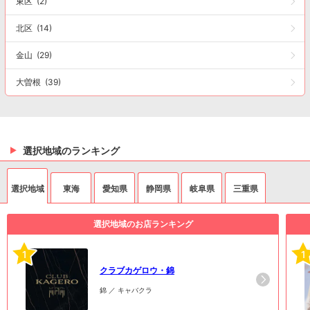
東区
(2)
北区
(14)
金山
(29)
大曽根
(39)
選択地域のランキング
選択地域
東海
愛知県
静岡県
岐阜県
三重県
選択地域のお店ランキング
1
1
クラブカゲロウ・錦
錦 ／ キャバクラ