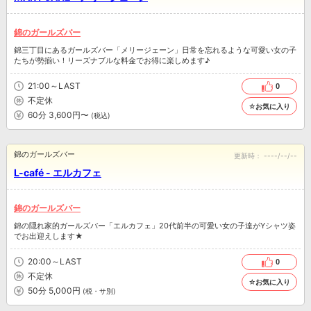
錦のガールズバー
錦三丁目にあるガールズバー「メリージェーン」日常を忘れるような可愛い女の子
たちが勢揃い！リーズナブルな料金でお得に楽しめます♪
21:00～LAST
0
不定休
☆お気に入り
60分 3,600円〜
(税込)
錦のガールズバー
更新時：
----/--/--
L-café - エルカフェ
錦のガールズバー
錦の隠れ家的ガールズバー「エルカフェ」20代前半の可愛い女の子達がYシャツ姿
でお出迎えします★
20:00～LAST
0
不定休
☆お気に入り
50分 5,000円
(税・サ別)