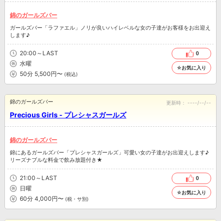
錦のガールズバー
ガールズバー「ラファエル」ノリが良いハイレベルな女の子達がお客様をお出迎え
します♪
20:00～LAST
0
水曜
☆お気に入り
50分 5,500円〜
(税込)
錦のガールズバー
更新時：
----/--/--
Precious Girls - プレシャスガールズ
錦のガールズバー
錦にあるガールズバー「プレシャスガールズ」可愛い女の子達がお出迎えします♪
リーズナブルな料金で飲み放題付き★
21:00～LAST
0
日曜
☆お気に入り
60分 4,000円〜
(税・サ別)