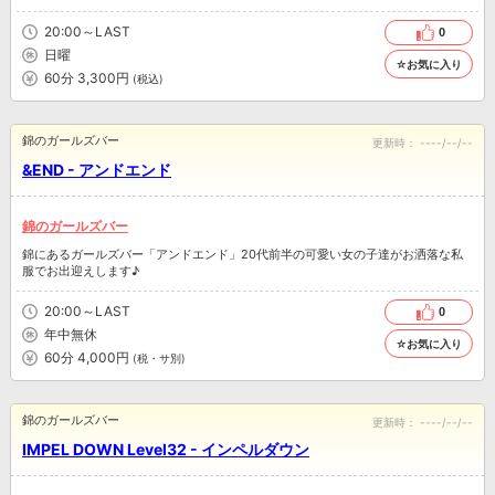
20:00～LAST
0
日曜
☆お気に入り
60分 3,300円
(税込)
錦のガールズバー
更新時：
----/--/--
&END - アンドエンド
錦のガールズバー
錦にあるガールズバー「アンドエンド」20代前半の可愛い女の子達がお洒落な私
服でお出迎えします♪
20:00～LAST
0
年中無休
☆お気に入り
60分 4,000円
(税・サ別)
錦のガールズバー
更新時：
----/--/--
IMPEL DOWN Level32 - インペルダウン