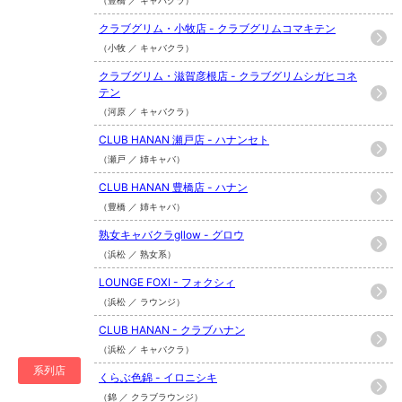
クラブグリム・小牧店 - クラブグリムコマキテン
（小牧 ／ キャバクラ）
クラブグリム・滋賀彦根店 - クラブグリムシガヒコネ
テン
（河原 ／ キャバクラ）
CLUB HANAN 瀬戸店 - ハナンセト
（瀬戸 ／ 姉キャバ）
CLUB HANAN 豊橋店 - ハナン
（豊橋 ／ 姉キャバ）
熟女キャバクラgllow - グロウ
（浜松 ／ 熟女系）
LOUNGE FOXI - フォクシィ
（浜松 ／ ラウンジ）
CLUB HANAN - クラブハナン
（浜松 ／ キャバクラ）
系列店
くらぶ色錦 - イロニシキ
（錦 ／ クラブラウンジ）