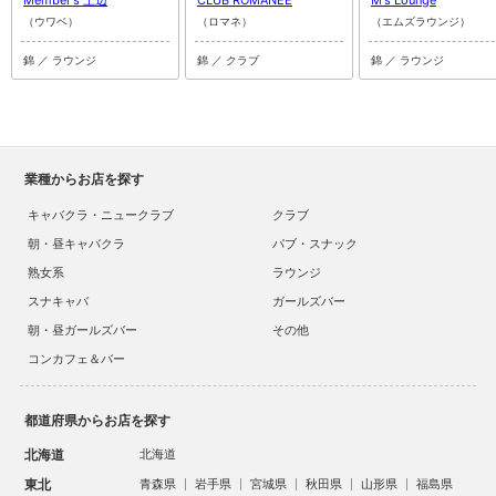
（ウワベ）
（ロマネ）
（エムズラウンジ）
錦 ／ ラウンジ
錦 ／ クラブ
錦 ／ ラウンジ
業種からお店を探す
キャバクラ・ニュークラブ
クラブ
朝・昼キャバクラ
パブ・スナック
熟女系
ラウンジ
スナキャバ
ガールズバー
朝・昼ガールズバー
その他
コンカフェ＆バー
都道府県からお店を探す
北海道
北海道
東北
青森県
岩手県
宮城県
秋田県
山形県
福島県