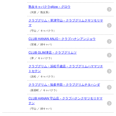
熟女キャバクラgllow - グロウ
（河原 ／ 熟女系）
クラブグリム・草津守山 - クラブグリムクサツモリヤ
マ
（守山 ／ キャバクラ）
CLUB HANAN ANJO - クラブハナンアンジョウ
（安城 ／ 姉キャバ）
CLUB GLIM津店 - クラブグリムツ
（津 ／ キャバクラ）
クラブグリム・浜松千歳店 - クラブグリムハママツチ
トセテン
（浜松 ／ キャバクラ）
クラブグリム・知多半田 - クラブグリムチタハンダ
（新居町 ／ キャバクラ）
CLUB HANAN 守山店 - クラブハナンクサツモリヤマ
テン
（守山 ／ 姉キャバ）