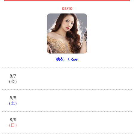
08/10
桃衣 くるみ
8/7
（金）
8/8
（土）
8/9
（日）