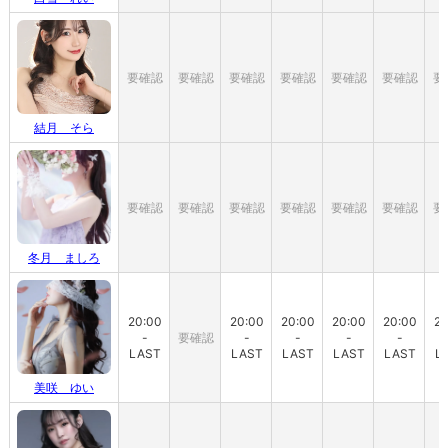
要確認
要確認
要確認
要確認
要確認
要確認
要
結月 そら
要確認
要確認
要確認
要確認
要確認
要確認
要
冬月 ましろ
20:00
20:00
20:00
20:00
20:00
20
-
要確認
-
-
-
-
LAST
LAST
LAST
LAST
LAST
L
美咲 ゆい