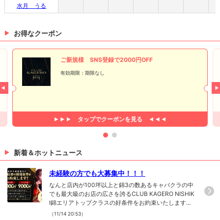
水月 うる
お得なクーポン
ご新規様 SNS登録で2000円OFF
有効期限：期限なし
タップで
クーポンを見る
新着＆ホットニュース
未経験の方でも大募集中！！！
なんと店内が100坪以上と錦3の数あるキャバクラの中
でも最大級のお店の広さを誇るCLUB KAGERO NISHIK
I錦エリアトップクラスの好条件をお約束いたします
❗️❗️当店のPRポイントとしまして日払い可能、個人ロ
（11/14 20:53）