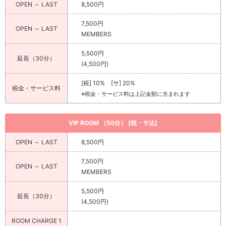
OPEN ～ LAST
8,500円
7,500円
OPEN ～ LAST
MEMBERS
5,500円
延長（30分）
(4,500円)
[税] 10% [サ] 20%
税金・サービス料
※税金・サービス料は上記金額に含まれます
VIP ROOM （50分） [税・サ込]
OPEN ～ LAST
8,500円
7,500円
OPEN ～ LAST
MEMBERS
5,500円
延長（30分）
(4,500円)
ROOM CHARGE 1