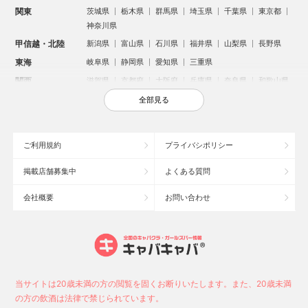
関東
茨城県
栃木県
群馬県
埼玉県
千葉県
東京都
神奈川県
甲信越・北陸
新潟県
富山県
石川県
福井県
山梨県
長野県
東海
岐阜県
静岡県
愛知県
三重県
関西
滋賀県
京都府
大阪府
兵庫県
奈良県
和歌山県
中国
鳥取県
島根県
岡山県
広島県
山口県
全部見る
四国
徳島県
香川県
愛媛県
高知県
九州・沖縄
福岡県
佐賀県
長崎県
熊本県
大分県
宮崎県
ご利用規約
プライバシポリシー
鹿児島県
沖縄県
掲載店舗募集中
よくある質問
人気のエリアからお店を探す
会社概要
お問い合わせ
新宿のキャバクラ
歌舞伎町のキャバクラ
北新地のキャバクラ
札幌市のキャバクラ
すすきののキャバクラ
池袋のキャバクラ
ミナミのキャバクラ
大宮のキャバクラ
六本木のキャバクラ
新潟市のキャバクラ
池袋駅（西口）のキャバクラ
池袋駅（東口）のキャバクラ
高崎市のキャバクラ
福岡市のキャバクラ
当サイトは20歳未満の方の閲覧を固くお断りいたします。また、20歳未満
長野市のキャバクラ
宇都宮市のキャバクラ
新潟駅前のキャバクラ
の方の飲酒は法律で禁じられています。