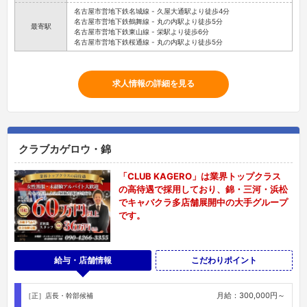
名古屋市営地下鉄名城線 - 久屋大通駅より徒歩4分
名古屋市営地下鉄鶴舞線 - 丸の内駅より徒歩5分
最寄駅
名古屋市営地下鉄東山線 - 栄駅より徒歩6分
名古屋市営地下鉄桜通線 - 丸の内駅より徒歩5分
求人情報の詳細を見る
クラブカゲロウ・錦
「CLUB KAGERO」は業界トップクラス
の高待遇で採用しており、錦・三河・浜松
でキャバクラ多店舗展開中の大手グループ
です。
給与・店舗情報
こだわりポイント
月給：300,000円～
［正］店長・幹部候補