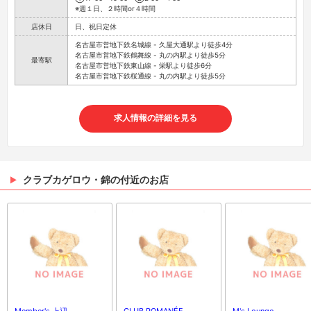
※週１日、２時間or４時間
店休日
日、祝日定休
名古屋市営地下鉄名城線 - 久屋大通駅より徒歩4分
名古屋市営地下鉄鶴舞線 - 丸の内駅より徒歩5分
最寄駅
名古屋市営地下鉄東山線 - 栄駅より徒歩6分
名古屋市営地下鉄桜通線 - 丸の内駅より徒歩5分
求人情報の詳細を見る
クラブカゲロウ・錦の付近のお店
Member's 上辺
CLUB ROMANÉE
M's Lounge