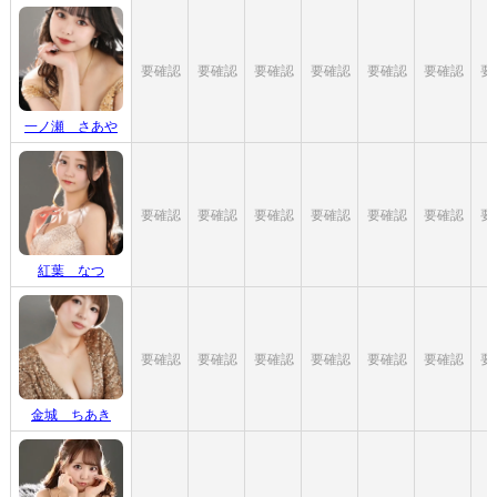
要確認
要確認
要確認
要確認
要確認
要確認
要
一ノ瀬 さあや
要確認
要確認
要確認
要確認
要確認
要確認
要
紅葉 なつ
要確認
要確認
要確認
要確認
要確認
要確認
要
金城 ちあき