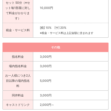
セット 50分（※セ
ット毎1部屋に対し
10,000円
て料金がかかりま
す）
[税] 10% [サ] 20%
税金・サービス料
※税金・サービス料は上記金額に含まれます
その他
指名料金
3,000円
場内指名料金
3,000円
お一人様につき2人
目以降の場内指名
5,000円
料
同伴料金
3,000円
キャストドリンク
2,000円～