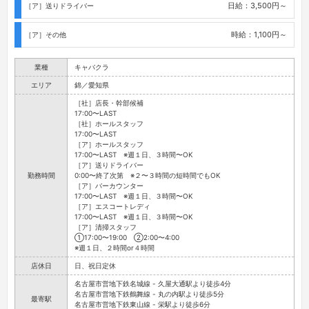
日給：3,500円～
［ア］送りドライバー
時給：1,100円～
［ア］その他
業種
キャバクラ
エリア
錦／愛知県
［社］店長・幹部候補
17:00〜LAST
［社］ホールスタッフ
17:00〜LAST
［ア］ホールスタッフ
17:00〜LAST ※週１日、３時間〜OK
［ア］送りドライバー
勤務時間
0:00〜終了次第 ※２〜３時間の短時間でもOK
［ア］バーカウンター
17:00〜LAST ※週１日、３時間〜OK
［ア］エスコートレディ
17:00〜LAST ※週１日、３時間〜OK
［ア］清掃スタッフ
①17:00〜19:00 ②2:00〜4:00
※週１日、２時間or４時間
店休日
日、祝日定休
名古屋市営地下鉄名城線 - 久屋大通駅より徒歩4分
名古屋市営地下鉄鶴舞線 - 丸の内駅より徒歩5分
最寄駅
名古屋市営地下鉄東山線 - 栄駅より徒歩6分