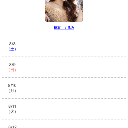
桃衣 くるみ
8/8
（土）
8/9
（日）
8/10
（月）
8/11
（火）
8/12