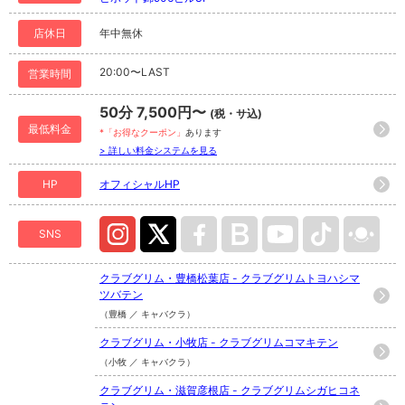
店休日
年中無休
20:00〜LAST
営業時間
50分 7,500円〜
(税・サ込)
最低料金
*「お得なクーポン」
あります
> 詳しい料金システムを見る
HP
オフィシャルHP
SNS
クラブグリム・豊橋松葉店 - クラブグリムトヨハシマ
ツバテン
（豊橋 ／ キャバクラ）
クラブグリム・小牧店 - クラブグリムコマキテン
（小牧 ／ キャバクラ）
クラブグリム・滋賀彦根店 - クラブグリムシガヒコネ