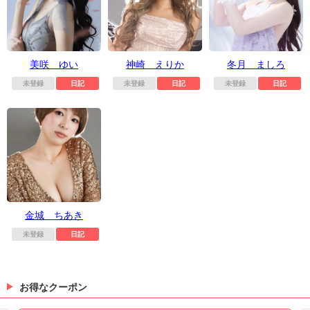
美咲 ゆい
神崎 えりか
冬月 ましろ
未登録
日記
未登録
日記
未登録
日記
金城 ちあき
未登録
日記
お得なクーポン