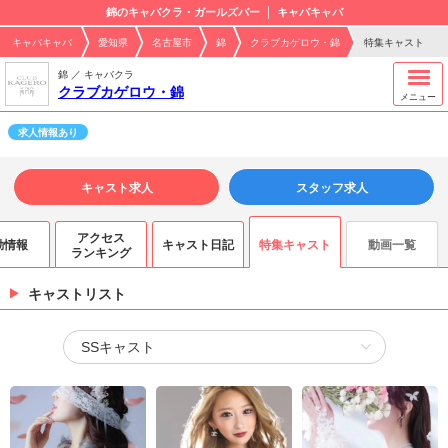
錦のキャバクラ・ガールズバー
キャバキャバ
キャバキャバ
愛知県
名古屋市
錦
クラブカゲロウ・錦
特集キャスト
錦 ／ キャバクラ
クラブカゲロウ・錦
メニュー
求人情報あり
キャスト求人
スタッフ求人
アクセス
勤情報
キャスト日記
特集キャスト
動画一覧
ランキング
キャストリスト