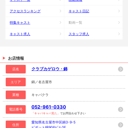
アクセスランキング
キャスト日記
特集キャスト
動画一覧
キャスト求人
スタッフ求人
お店情報
クラブカゲロウ・錦
店名
エリア
錦／名古屋市
業種
キャバクラ
052-961-0330
電話番号
「キャバキャバ見た」
でお問合わせ下さい
愛知県名古屋市中区錦3-9-5
住所
ピボット錦906ビル3F