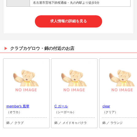
名古屋市営地下鉄桜通線 - 丸の内駅より徒歩5分
求人情報の詳細を見る
クラブカゲロウ・錦の付近のお店
member’s 凰華
C ガール
clear
（オウカ）
（シーガール）
（クリア）
錦 ／ クラブ
錦 ／ メイドキャバクラ
錦 ／ ラウンジ