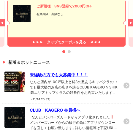
ご新規様 SNS登録で2000円OFF
有効期限：期限なし
タップで
クーポンを見る
新着＆ホットニュース
未経験の方でも大募集中！！！
なんと店内が100坪以上と錦3の数あるキャバクラの中
でも最大級のお店の広さを誇るCLUB KAGERO NISHIK
I錦エリアトップクラスの好条件をお約束いたします
❗️❗️当店のPRポイントとしまして日払い可能、個人ロ
（11/14 20:53）
ッカー完備、レンタルドレスあり、1日体験OK(派閥な
し)、毎月各種イベントあり、海外旅行、忘年会、親睦
CLUB KAGERO 会員様へ
会、当社独自のスライドシステム、コンシェルジュシ
なんとメンバーズカードからアプリ化されました❗️
ステムなどたくさんございます❗️❗️一日体験時の給与
メンバーズカードからの移行の為にアプリダウンロー
は全額日払い制になっており体験時の時給はなんと⭐️1
ドを宜しくお願い致します｡ 詳しい情報等は下記URL↓
0,000円⭐️ 只今CLUB KAGERO NISHIKIでは未経験の