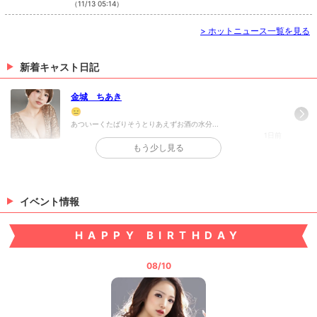
↓↓↓↓↓↓↓↓↓↓↓↓↓↓↓↓↓↓↓↓↓https://mtm
（11/13 05:14）
方・経験者の方ともに積極的に採用中です❗️❗️まった
embers.com/about.htmlをご覧ください❗️ 今までご利
く夜職をしたことがない未経験の女の子、夜職にチャ
用されていたメンバーズカードがご利用できなくなり
レンジしたい女の子わからないことだらけでもこの業
>
ホットニュース一覧を見る
ました。メンバーズカードの代わりにアプリへのご加
界の経験豊富なスタッフがおりますのでイチから丁寧
入・ご移行の手続きをお願いしております❗️iPhone・
にお仕事、マナーなど細かく教えます❗️❗️お店も給料
Androidにも対応しております❗️アプリへのご加入はご
新着キャスト日記
面やシフトなど働きやすい環境だと自信があります❗️
来店時に店舗スタッフから詳しくご説明させていただ
当店にしかないSSコンシェルジュシステムなどなど
きます❗️難しい登録なども一切ございません❗️現在持
❗️❗️（未経験だけど夜職に興味がある子）（お仕事し
金城 ちあき
ってあるポイントを加入したアプリへ移行することも
やすいお店を探している子）(副業でお金を稼ぎたい子)
😑
可能でございます❗️アプリ加入時に、ご希望のポイン
（夜の時間を有効活用したい子）（今まで以上の収入
あついーくたばりそうとりあえずお酒の水分...
トを移行する事も可能でございます❗️他加盟店のキャ
を目指している子）など、未経験の子や移籍など考え
1日前
スト情報や店舗情報も更新しており随時ご覧にいただ
ている子、悩んでいる子ぜひCLUB KAGERO NISHIKI
もう少し見る
けます❗️アプリへのご加入いただければ料金割引や特
へ❗️❗️気になった方、質問等は★求人情報★上記求人
>
日記一覧を見る
典も多々ございます❗️❗️ご不明な点、質問など店舗ス
情報をタップしてください❗️❗️細かい情報など記載さ
タッフまでご連絡、ご質問ください❗️
せていただいております❗️❗️電話でもラインでも24時
間受付対応しておりますので皆様のご連絡お待ちして
イベント情報
おります❗️❗️080-6730-1709(店長 和田 24hOK・S
MSでもOK)
HAPPY BIRTHDAY
08/10