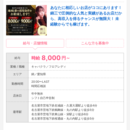
あなたに相応しいお店がココにあります！
錦三で圧倒的な人気と実績があるお店だか
ら、高収入を得るチャンスが無限大！ 未
経験からでも稼げます。
給与・店舗情報
こんな方を募集中
8,000
時給
円～
給与
業種 / 職種
キャバクラ／フロアレディ
エリア
錦／愛知県
20:00〜LAST
勤務時間
時間応相談
年中無休
店休日
シフト自己申告制
名古屋市営地下鉄名城線 - 久屋大通駅より徒歩4分
名古屋市営地下鉄鶴舞線 - 丸の内駅より徒歩5分
最寄駅
名古屋市営地下鉄東山線 - 栄駅より徒歩6分
名古屋市営地下鉄桜通線 - 丸の内駅より徒歩5分