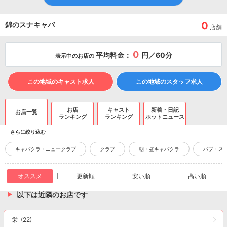
0
錦のスナキャバ
店舗
0
平均料金：
円／60分
表示中のお店の
この地域のキャスト求人
この地域のスタッフ求人
お店
キャスト
新着・日記
お店一覧
ランキング
ランキング
ホットニュース
さらに絞り込む
キャバクラ・ニュークラブ
クラブ
朝・昼キャバクラ
パブ・ス
オススメ
更新順
安い順
高い順
以下は近隣のお店です
栄
(22)