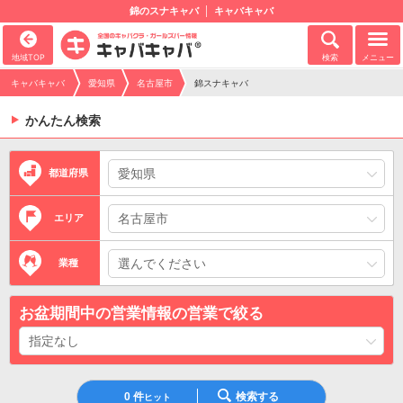
錦のスナキャバ
キャバキャバ
地域TOP
検索
メニュー
キャバキャバ
愛知県
名古屋市
錦スナキャバ
かんたん検索
都道府県
エリア
業種
お盆期間中の営業情報の営業で絞る
0
件
検索する
ヒット