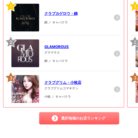
1
1
クラブカゲロウ・錦
錦 ／ キャバクラ
2
2
GLAMOROUS
グラマラス
錦 ／ キャバクラ
3
3
クラブグリム・小牧店
クラブグリムコマキテン
小牧 ／ キャバクラ
選択地域のお店ランキング