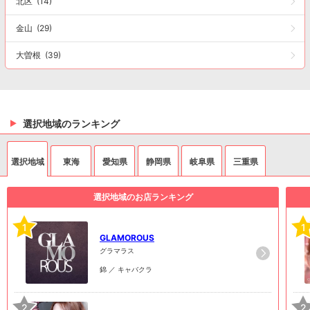
北区
(14)
金山
(29)
大曽根
(39)
選択地域のランキング
選択地域
東海
愛知県
静岡県
岐阜県
三重県
選択地域のお店ランキング
1
1
GLAMOROUS
グラマラス
錦 ／ キャバクラ
2
2