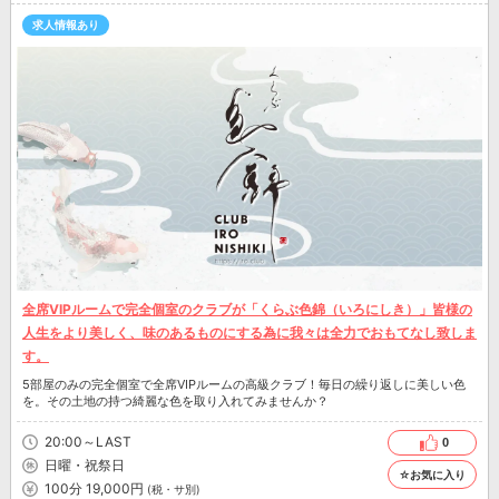
求人情報あり
全席VIPルームで完全個室のクラブが「くらぶ色錦（いろにしき）」皆様の
人生をより美しく、味のあるものにする為に我々は全力でおもてなし致しま
す。
5部屋のみの完全個室で全席VIPルームの高級クラブ！毎日の繰り返しに美しい色
を。その土地の持つ綺麗な色を取り入れてみませんか？
20:00～LAST
0
日曜・祝祭日
☆お気に入り
100分 19,000円
(税・サ別)