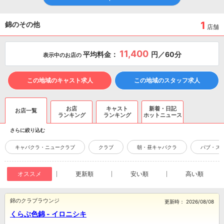
1
錦のその他
店舗
11,400
平均料金：
円／60分
表示中のお店の
この地域のキャスト求人
この地域のスタッフ求人
お店
キャスト
新着・日記
お店一覧
ランキング
ランキング
ホットニュース
さらに絞り込む
キャバクラ・ニュークラブ
クラブ
朝・昼キャバクラ
パブ・ス
オススメ
更新順
安い順
高い順
錦のクラブラウンジ
更新時：
2026/08/08
くらぶ色錦 - イロニシキ