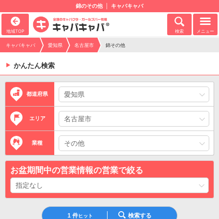
錦のその他
キャバキャバ
地域TOP
検索
メニュー
キャバキャバ
愛知県
名古屋市
錦その他
かんたん検索
都道府県
エリア
業種
お盆期間中の営業情報の営業で絞る
1
件
検索する
ヒット