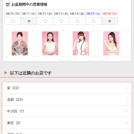
お盆期間中の営業情報
08/10 (月)
08/11 (火)
08/12 (水)
08/13 (木)
08/14 (金)
08/15 (土)
08/16 (日)
〇
〇
〇
〇
〇
休
休
以下は近隣のお店です
栄
(22)
名駅
(23)
中川区
(7)
東区
(2)