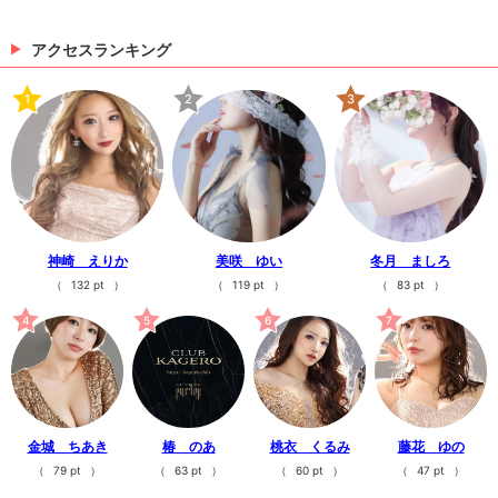
>
日記一覧を見る
典も多々ございます❗️❗️ご不明な点、質問など店舗ス
情報をタップしてください❗️❗️細かい情報など記載さ
タッフまでご連絡、ご質問ください❗️
せていただいております❗️❗️電話でもラインでも24時
アクセスランキング
間受付対応しておりますので皆様のご連絡お待ちして
おります❗️❗️080-6730-1709(店長 和田 24hOK・S
MSでもOK)
1
2
3
神崎 えりか
美咲 ゆい
冬月 ましろ
（
132 pt
）
（
119 pt
）
（
83 pt
）
4
5
6
7
金城 ちあき
椿 のあ
桃衣 くるみ
藤花 ゆの
（
79 pt
）
（
63 pt
）
（
60 pt
）
（
47 pt
）