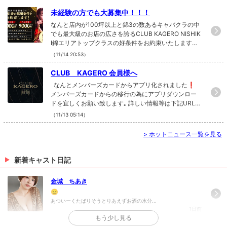
未経験の方でも大募集中！！！
なんと店内が100坪以上と錦3の数あるキャバクラの中
でも最大級のお店の広さを誇るCLUB KAGERO NISHIK
I錦エリアトップクラスの好条件をお約束いたします
❗️❗️当店のPRポイントとしまして日払い可能、個人ロ
（11/14 20:53）
ッカー完備、レンタルドレスあり、1日体験OK(派閥な
し)、毎月各種イベントあり、海外旅行、忘年会、親睦
CLUB KAGERO 会員様へ
会、当社独自のスライドシステム、コンシェルジュシ
なんとメンバーズカードからアプリ化されました❗️
ステムなどたくさんございます❗️❗️一日体験時の給与
メンバーズカードからの移行の為にアプリダウンロー
は全額日払い制になっており体験時の時給はなんと⭐️1
ドを宜しくお願い致します｡ 詳しい情報等は下記URL↓
0,000円⭐️ 只今CLUB KAGERO NISHIKIでは未経験の
↓↓↓↓↓↓↓↓↓↓↓↓↓↓↓↓↓↓↓↓↓https://mtm
（11/13 05:14）
方・経験者の方ともに積極的に採用中です❗️❗️まった
embers.com/about.htmlをご覧ください❗️ 今までご利
く夜職をしたことがない未経験の女の子、夜職にチャ
用されていたメンバーズカードがご利用できなくなり
レンジしたい女の子わからないことだらけでもこの業
>
ホットニュース一覧を見る
ました。メンバーズカードの代わりにアプリへのご加
界の経験豊富なスタッフがおりますのでイチから丁寧
入・ご移行の手続きをお願いしております❗️iPhone・
にお仕事、マナーなど細かく教えます❗️❗️お店も給料
Androidにも対応しております❗️アプリへのご加入はご
新着キャスト日記
面やシフトなど働きやすい環境だと自信があります❗️
来店時に店舗スタッフから詳しくご説明させていただ
当店にしかないSSコンシェルジュシステムなどなど
きます❗️難しい登録なども一切ございません❗️現在持
❗️❗️（未経験だけど夜職に興味がある子）（お仕事し
金城 ちあき
ってあるポイントを加入したアプリへ移行することも
やすいお店を探している子）(副業でお金を稼ぎたい子)
😑
可能でございます❗️アプリ加入時に、ご希望のポイン
（夜の時間を有効活用したい子）（今まで以上の収入
あついーくたばりそうとりあえずお酒の水分...
トを移行する事も可能でございます❗️他加盟店のキャ
を目指している子）など、未経験の子や移籍など考え
1日前
スト情報や店舗情報も更新しており随時ご覧にいただ
ている子、悩んでいる子ぜひCLUB KAGERO NISHIKI
もう少し見る
けます❗️アプリへのご加入いただければ料金割引や特
へ❗️❗️気になった方、質問等は★求人情報★上記求人