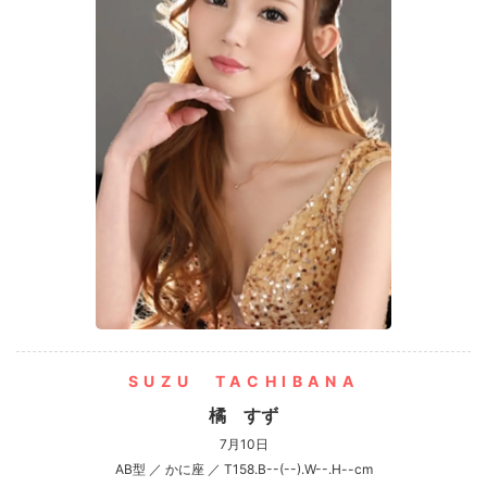
SUZU TACHIBANA
橘 すず
7月10日
AB型 ／ かに座 ／ T158.B--(--).W--.H--cm