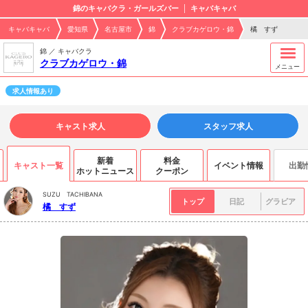
錦のキャバクラ・ガールズバー
キャバキャバ
キャバキャバ
愛知県
名古屋市
錦
クラブカゲロウ・錦
橘 すず
錦 ／ キャバクラ
クラブカゲロウ・錦
メニュー
求人情報あり
キャスト求人
スタッフ求人
新着
料金
キャスト一覧
イベント情報
出勤
ホットニュース
クーポン
SUZU TACHIBANA
トップ
日記
グラビア
橘 すず