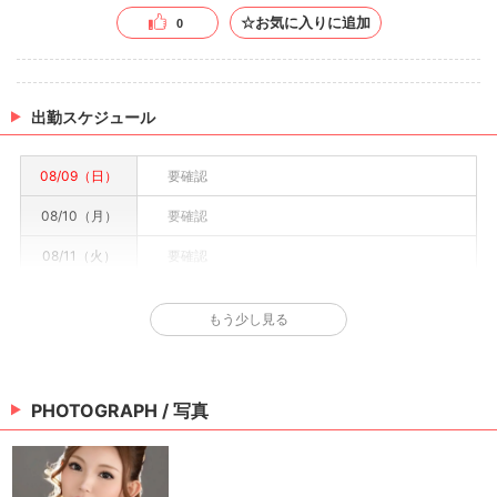
☆お気に入りに追加
0
出勤スケジュール
08/09（日）
要確認
08/10（月）
要確認
08/11（火）
要確認
08/12（水）
要確認
もう少し見る
08/13（木）
要確認
08/14（金）
要確認
PHOTOGRAPH / 写真
08/15（土）
要確認
※情報はあくまで予定でキャストまたは出勤情報は一部です。詳細はお店にお問い合わせく
ださい。