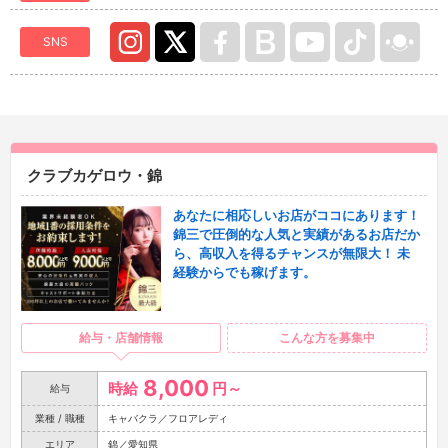
SNS
クラブカゲロウ・錦
あなたに相応しいお店がココにあります！
錦三で圧倒的な人気と実績があるお店だか
ら、高収入を得るチャンスが無限大！ 未
経験からでも稼げます。
給与・店舗情報
こんな方を募集中
8,000
時給
円～
給与
業種 / 職種
キャバクラ／フロアレディ
エリア
錦／愛知県