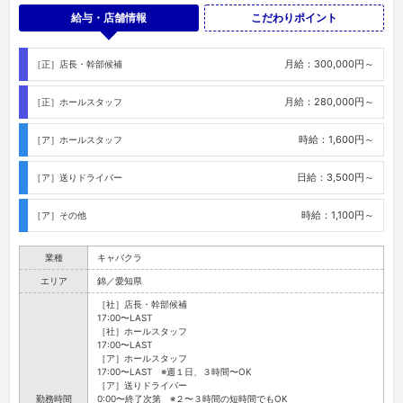
給与・店舗情報
こだわりポイント
月給：300,000円～
［正］店長・幹部候補
月給：280,000円～
［正］ホールスタッフ
時給：1,600円～
［ア］ホールスタッフ
日給：3,500円～
［ア］送りドライバー
時給：1,100円～
［ア］その他
業種
キャバクラ
エリア
錦／愛知県
［社］店長・幹部候補
17:00〜LAST
［社］ホールスタッフ
17:00〜LAST
［ア］ホールスタッフ
17:00〜LAST ※週１日、３時間〜OK
［ア］送りドライバー
勤務時間
0:00〜終了次第 ※２〜３時間の短時間でもOK