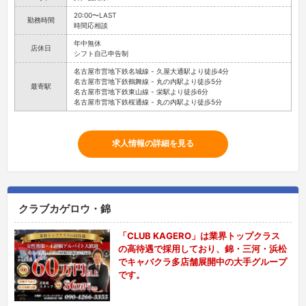
20:00〜LAST
勤務時間
時間応相談
年中無休
店休日
シフト自己申告制
名古屋市営地下鉄名城線 - 久屋大通駅より徒歩4分
名古屋市営地下鉄鶴舞線 - 丸の内駅より徒歩5分
最寄駅
名古屋市営地下鉄東山線 - 栄駅より徒歩6分
名古屋市営地下鉄桜通線 - 丸の内駅より徒歩5分
求人情報の詳細を見る
クラブカゲロウ・錦
「CLUB KAGERO」は業界トップクラス
の高待遇で採用しており、錦・三河・浜松
でキャバクラ多店舗展開中の大手グループ
です。