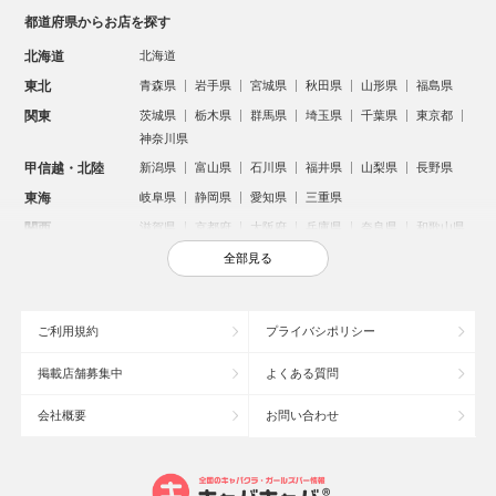
都道府県からお店を探す
北海道
北海道
東北
青森県
岩手県
宮城県
秋田県
山形県
福島県
関東
茨城県
栃木県
群馬県
埼玉県
千葉県
東京都
神奈川県
甲信越・北陸
新潟県
富山県
石川県
福井県
山梨県
長野県
東海
岐阜県
静岡県
愛知県
三重県
関西
滋賀県
京都府
大阪府
兵庫県
奈良県
和歌山県
中国
鳥取県
島根県
岡山県
広島県
山口県
全部見る
四国
徳島県
香川県
愛媛県
高知県
九州・沖縄
福岡県
佐賀県
長崎県
熊本県
大分県
宮崎県
ご利用規約
プライバシポリシー
鹿児島県
沖縄県
掲載店舗募集中
よくある質問
人気のエリアからお店を探す
会社概要
お問い合わせ
新宿のキャバクラ
歌舞伎町のキャバクラ
札幌市のキャバクラ
すすきののキャバクラ
北新地のキャバクラ
池袋のキャバクラ
ミナミのキャバクラ
大宮のキャバクラ
新潟市のキャバクラ