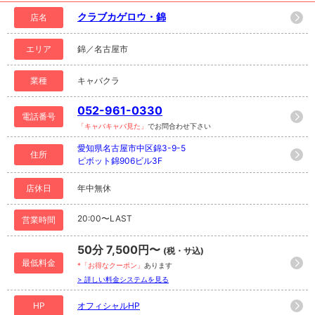
クラブカゲロウ・錦
店名
エリア
錦／名古屋市
業種
キャバクラ
052-961-0330
電話番号
「キャバキャバ見た」
でお問合わせ下さい
愛知県名古屋市中区錦3-9-5
住所
ピボット錦906ビル3F
店休日
年中無休
20:00〜LAST
営業時間
50分 7,500円〜
(税・サ込)
最低料金
*「お得なクーポン」
あります
> 詳しい料金システムを見る
HP
オフィシャルHP