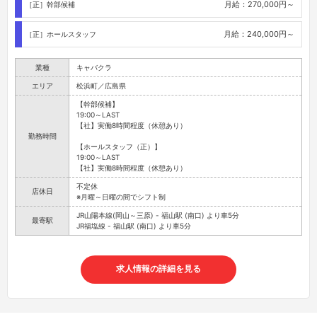
月給：270,000円～
［正］幹部候補
月給：240,000円～
［正］ホールスタッフ
業種
キャバクラ
エリア
松浜町／広島県
【幹部候補】
19:00～LAST
【社】実働8時間程度（休憩あり）
勤務時間
【ホールスタッフ（正）】
19:00～LAST
【社】実働8時間程度（休憩あり）
不定休
店休日
※月曜～日曜の間でシフト制
JR山陽本線(岡山～三原) - 福山駅 (南口) より車5分
最寄駅
JR福塩線 - 福山駅 (南口) より車5分
求人情報の詳細を見る