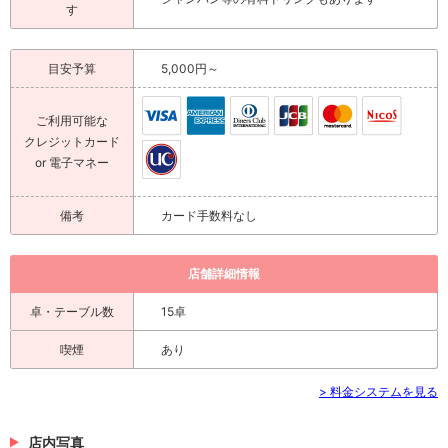
す
目安予算
5,000円～
ご利用可能な
クレジットカード
or 電子マネー
備考
カード手数料なし
店舗詳細情報
卓・テーブル数
15卓
喫煙
あり
> 料金システムを見る
店内写真