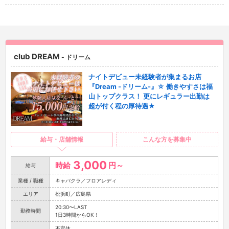
club DREAM
- ドリーム
ナイトデビュー未経験者が集まるお店
『Dream -ドリーム-』☆ 働きやすさは福
山トップクラス！ 更にレギュラー出勤は
超が付く程の厚待遇★
給与・店舗情報
こんな方を募集中
3,000
時給
円～
給与
業種 / 職種
キャバクラ／フロアレディ
エリア
松浜町／広島県
20:30〜LAST
勤務時間
1日3時間からOK！
不定休