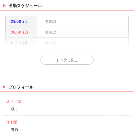
出勤スケジュール
08/08（土）
要確認
08/09（日）
要確認
08/10（月）
要確認
08/11（火）
要確認
もう少し見る
08/12（水）
要確認
08/13（木）
要確認
08/14（金）
要確認
プロフィール
※情報はあくまで予定でキャストまたは出勤情報は一部です。詳細はお店にお問い合わせく
Q. タバコ
ださい。
吸う
Q. お酒
普通