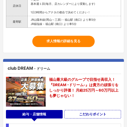
基本週１回(毎月、店カレンダーにより変動します)
店休日
1日3時間からアナタの都合で決めてください！
JR山陽本線(岡山～三原) - 福山駅 (南口) より車5分
最寄駅
JR福塩線 - 福山駅 (南口) より車5分
求人情報の詳細を見る
club DREAM
- ドリーム
福山最大級のグループで目指せ高収入！
『DREAM -ドリーム-』は貴方の頑張りを
しっかり評価！ 月給25万円～60万円以上
も夢じゃない！
給与・店舗情報
こだわりポイント