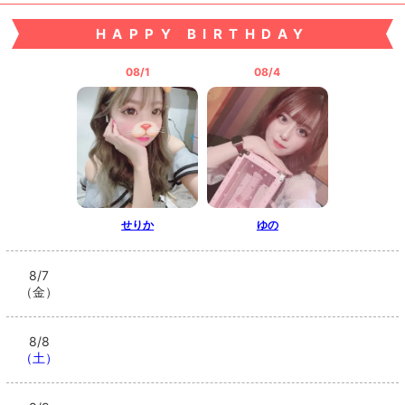
HAPPY BIRTHDAY
08/1
08/4
せりか
ゆの
8/7
（金）
8/8
（土）