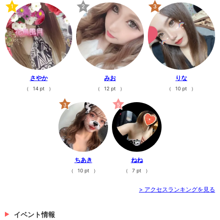
1
2
3
さやか
みお
りな
（
14 pt
）
（
12 pt
）
（
10 pt
）
3
5
ちあき
ねね
（
10 pt
）
（
7 pt
）
> アクセスランキングを見る
イベント情報