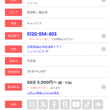
ドリーム
エリア
松浜町／福山市
業種
キャバクラ
0120-054-403
電話番号
「キャバキャバ見た」
でお問合わせ下さい
広島県福山市松浜町1-7-1
住所
シンコービル 1F
店休日
不定休
20:30〜LAST
営業時間
50分 5,000円〜
(税・サ込)
最低料金
*「お得なクーポン」
あります
> 詳しい料金システムを見る
SNS