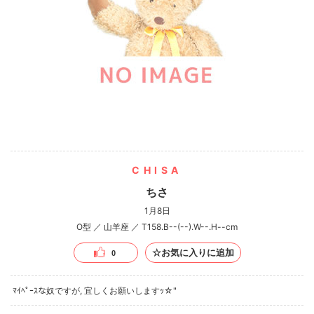
CHISA
ちさ
1月8日
O型 ／ 山羊座 ／ T158.B--(--).W--.H--cm
☆お気に入りに追加
0
ﾏｲﾍﾟｰｽな奴ですが, 宜しくお願いしますｯ☆"