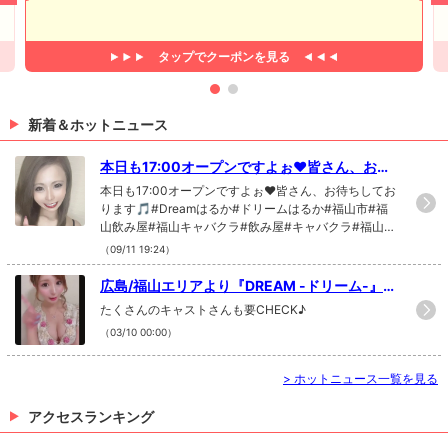
タップで
クーポンを見る
新着＆ホットニュース
本日も17:00オープンですよぉ❤皆さん、お待
ちしております🎵#Dreamはるか...
本日も17:00オープンですよぉ❤皆さん、お待ちしてお
ります🎵#Dreamはるか#ドリームはるか#福山市#福
山飲み屋#福山キャバクラ#飲み屋#キャバクラ#福山体
験入店#福山体入#ドリーム#Dream#DREAM#福山キ
（09/11 19:24）
ャバクラ求人#モデル#instaphoto#instafollow#like4li
ke#f4f#福山求人#岡山キャバクラ求人#倉敷キャバク
広島/福山エリアより『DREAM -ドリーム-』さ
ラ求人#寮完備#送迎無料
んが新規掲載だぁー٩(ˊᗜˋ*)و
たくさんのキャストさんも要CHECK♪
（03/10 00:00）
>
ホットニュース一覧を見る
アクセスランキング