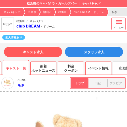
松浜町のキャバクラ・ガールズバー
キャバキャバ
キャバキャバ
広島県
福山市
松浜町
club DREAM - ドリーム
ちさ
松浜町 ／ キャバクラ
club DREAM
-
ドリーム
メニュー
求人情報あり
キャスト求人
スタッフ求人
新着
料金
キャスト一覧
イベント情報
出勤
ホットニュース
クーポン
CHISA
トップ
日記
グラビア
ちさ