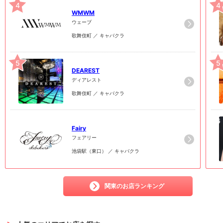
4
4
WMWM
ウェーブ
歌舞伎町 ／ キャバクラ
5
5
DEAREST
ディアレスト
歌舞伎町 ／ キャバクラ
6
6
Fairy
フェアリー
池袋駅（東口） ／ キャバクラ
関東のお店ランキング