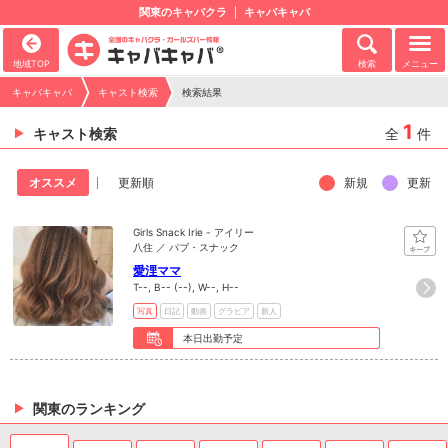
関東のキャバクラ
キャバキャバ
地域TOP
検索
メニュー
キャバキャバ
キャスト検索
検索結果
1
キャスト検索
全
件
新規
更新
オススメ
更新順
Girls Snack Irie - アイリー
八住 ／ パブ・スナック
愛浬ママ
T--, B-- (--), W--, H--
写真
日記
動画
グラビア
新人
本日出勤予定
関東のランキング