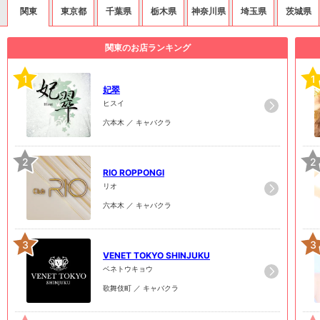
関東
東京都
千葉県
栃木県
神奈川県
埼玉県
茨城県
関東のお店ランキング
1
1
妃翠
ヒスイ
六本木 ／ キャバクラ
2
2
RIO ROPPONGI
リオ
六本木 ／ キャバクラ
3
3
VENET TOKYO SHINJUKU
ベネトウキョウ
歌舞伎町 ／ キャバクラ