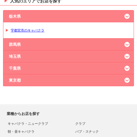
人気のエリアでお店を探す
栃木県
宇都宮市のキャバクラ
群馬県
埼玉県
高崎市のキャバクラ
千葉県
大宮のキャバクラ
熊谷市のキャバクラ
東京都
川越市のキャバクラ
船橋市のキャバクラ
新宿のキャバクラ
六本木のキャバクラ
上野のキャバクラ
池袋のキャバクラ
業種からお店を探す
神田のキャバクラ
キャバクラ・ニュークラブ
クラブ
朝・昼キャバクラ
パブ・スナック