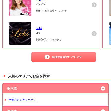
アンアン
新橋 ／ 女子大生キャバクラ
6
6
Loki
ロキ
歌舞伎町 ／ キャバクラ
関東のお店ランキング
人気のエリアでお店を探す
栃木県
宇都宮市のキャバクラ