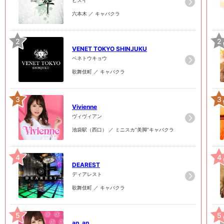
六本木 ／ キャバクラ
2
2
VENET TOKYO SHINJUKU
ベネトウキョウ
歌舞伎町 ／ キャバクラ
3
3
Vivienne
ヴィヴィアン
池袋駅（西口） ／ ミニスカ”美脚”キャバクラ
4
4
DEAREST
ディアレスト
歌舞伎町 ／ キャバクラ
5
5
an_an