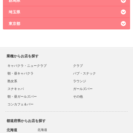
群馬県
埼玉県
高崎市のキャバクラ
太田市のキャバクラ
東京都
大宮のキャバクラ
熊谷市のキャバクラ
新宿のキャバクラ
六本木のキャバクラ
上野のキャバクラ
池袋のキャバクラ
業種からお店を探す
神田のキャバクラ
キャバクラ・ニュークラブ
クラブ
朝・昼キャバクラ
パブ・スナック
熟女系
ラウンジ
スナキャバ
ガールズバー
朝・昼ガールズバー
その他
コンカフェ＆バー
都道府県からお店を探す
北海道
北海道