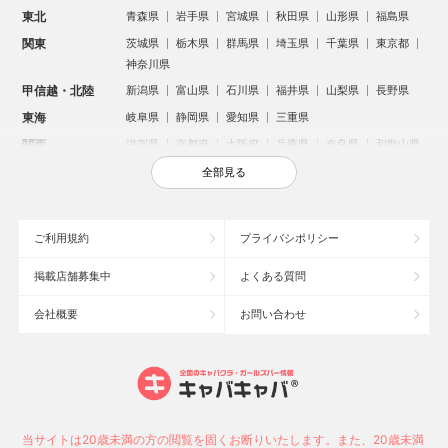
東北
青森県
岩手県
宮城県
秋田県
山形県
福島県
関東
茨城県
栃木県
群馬県
埼玉県
千葉県
東京都
神奈川県
甲信越・北陸
新潟県
富山県
石川県
福井県
山梨県
長野県
東海
岐阜県
静岡県
愛知県
三重県
関西
滋賀県
京都府
大阪府
兵庫県
奈良県
和歌山県
中国
鳥取県
島根県
岡山県
広島県
山口県
全部見る
四国
徳島県
香川県
愛媛県
高知県
九州・沖縄
福岡県
佐賀県
長崎県
熊本県
大分県
宮崎県
ご利用規約
プライバシポリシー
鹿児島県
沖縄県
掲載店舗募集中
よくある質問
人気のエリアからお店を探す
会社概要
お問い合わせ
新宿のキャバクラ
歌舞伎町のキャバクラ
札幌市のキャバクラ
すすきののキャバクラ
北新地のキャバクラ
池袋のキャバクラ
ミナミのキャバクラ
大宮のキャバクラ
新潟市のキャバクラ
池袋駅（西口）のキャバクラ
六本木のキャバクラ
池袋駅（東口）のキャバクラ
高崎市のキャバクラ
新潟駅前のキャバクラ
当サイトは20歳未満の方の閲覧を固くお断りいたします。また、20歳未満