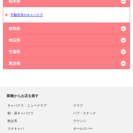
栃木県
宇都宮市のキャバクラ
群馬県
埼玉県
高崎市のキャバクラ
千葉県
大宮のキャバクラ
熊谷市のキャバクラ
東京都
川越市のキャバクラ
船橋市のキャバクラ
新宿のキャバクラ
六本木のキャバクラ
上野のキャバクラ
池袋のキャバクラ
業種からお店を探す
神田のキャバクラ
キャバクラ・ニュークラブ
クラブ
朝・昼キャバクラ
パブ・スナック
熟女系
ラウンジ
スナキャバ
ガールズバー