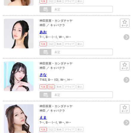
写真
日記
動画
グラビア
新人
未定
神田茶屋 - カンダチャヤ
神田 ／ キャバクラ
あお
T--, B-- (--), W--, H--
写真
日記
動画
グラビア
新人
未定
神田茶屋 - カンダチャヤ
神田 ／ キャバクラ
さな
T163, B-- (G), W--, H--
写真
日記
動画
グラビア
新人
未定
神田茶屋 - カンダチャヤ
神田 ／ キャバクラ
えま
T--, B-- (--), W--, H--
写真
日記
動画
グラビア
新人