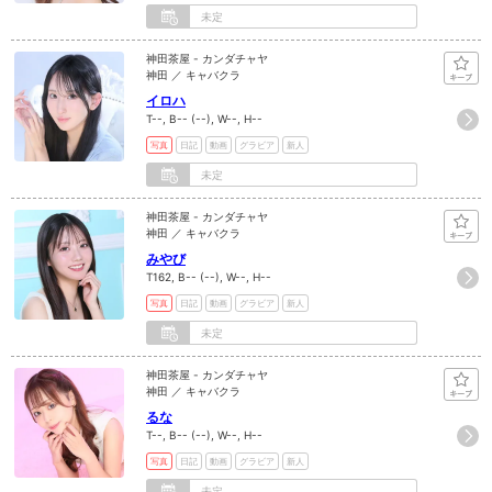
未定
神田茶屋 - カンダチャヤ
神田 ／ キャバクラ
イロハ
T--, B-- (--), W--, H--
写真
日記
動画
グラビア
新人
未定
神田茶屋 - カンダチャヤ
神田 ／ キャバクラ
みやび
T162, B-- (--), W--, H--
写真
日記
動画
グラビア
新人
未定
神田茶屋 - カンダチャヤ
神田 ／ キャバクラ
るな
T--, B-- (--), W--, H--
写真
日記
動画
グラビア
新人
未定