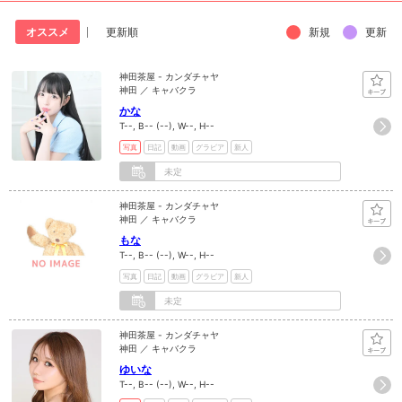
新規
更新
オススメ
更新順
神田茶屋 - カンダチャヤ
神田 ／ キャバクラ
かな
T--, B-- (--), W--, H--
写真
日記
動画
グラビア
新人
未定
神田茶屋 - カンダチャヤ
神田 ／ キャバクラ
もな
T--, B-- (--), W--, H--
写真
日記
動画
グラビア
新人
未定
神田茶屋 - カンダチャヤ
神田 ／ キャバクラ
ゆいな
T--, B-- (--), W--, H--