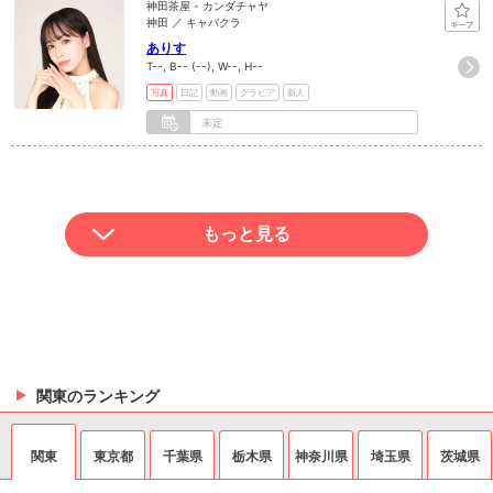
神田茶屋 - カンダチャヤ
神田 ／ キャバクラ
ありす
T--, B-- (--), W--, H--
写真
日記
動画
グラビア
新人
未定
もっと見る
関東のランキング
関東
東京都
千葉県
栃木県
神奈川県
埼玉県
茨城県