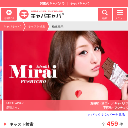
関東のキャバクラ
キャバキャバ
地域TOP
検索
メニュー
キャバキャバ
キャスト検索
検索結果
MIRAI AISAKI
池袋駅（西口） ／ キャバクラ
愛咲みらい
不死鳥 - フシチョウ
>
バックナンバーを見る
459
キャスト検索
全
件