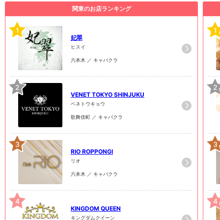
関東のお店ランキング
1
1
妃翠
ヒスイ
六本木 ／ キャバクラ
2
2
VENET TOKYO SHINJUKU
ベネトウキョウ
歌舞伎町 ／ キャバクラ
3
3
RIO ROPPONGI
リオ
六本木 ／ キャバクラ
4
4
KINGDOM QUEEN
キングダムクイーン