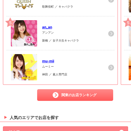
歌舞伎町 ／ キャバクラ
5
5
an_an
アンアン
新橋 ／ 女子大生キャバクラ
6
6
mu-mii
ムーミー
神田 ／ 素人専門店
関東のお店ランキング
人気のエリアでお店を探す