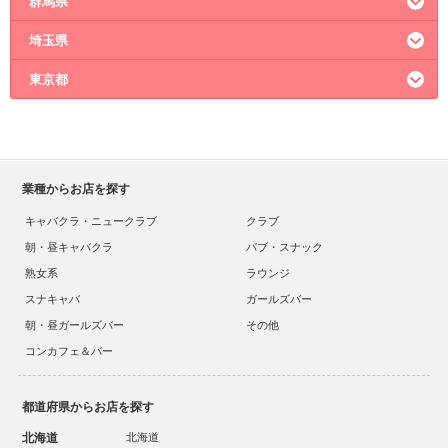
群馬県
埼玉県
高崎市のキャバクラ
太田市のキャバクラ
東京都
大宮のキャバクラ
熊谷市のキャバクラ
川越市のキャバクラ
新宿のキャバクラ
六本木のキャバクラ
上野のキャバクラ
池袋のキャバクラ
業種からお店を探す
神田のキャバクラ
キャバクラ・ニュークラブ
クラブ
朝・昼キャバクラ
パブ・スナック
熟女系
ラウンジ
スナキャバ
ガールズバー
朝・昼ガールズバー
その他
コンカフェ＆バー
都道府県からお店を探す
北海道
北海道