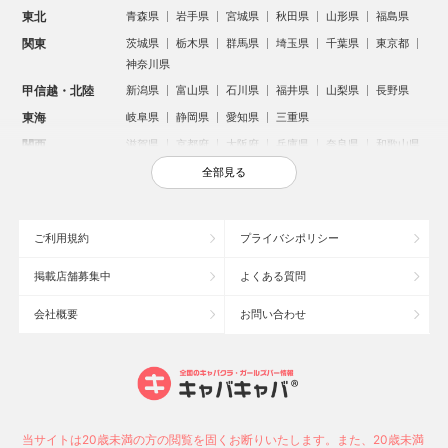
東北
青森県
岩手県
宮城県
秋田県
山形県
福島県
関東
茨城県
栃木県
群馬県
埼玉県
千葉県
東京都
神奈川県
甲信越・北陸
新潟県
富山県
石川県
福井県
山梨県
長野県
東海
岐阜県
静岡県
愛知県
三重県
関西
滋賀県
京都府
大阪府
兵庫県
奈良県
和歌山県
中国
鳥取県
島根県
岡山県
広島県
山口県
全部見る
四国
徳島県
香川県
愛媛県
高知県
九州・沖縄
福岡県
佐賀県
長崎県
熊本県
大分県
宮崎県
ご利用規約
プライバシポリシー
鹿児島県
沖縄県
掲載店舗募集中
よくある質問
人気のエリアからお店を探す
会社概要
お問い合わせ
新宿のキャバクラ
歌舞伎町のキャバクラ
札幌市のキャバクラ
すすきののキャバクラ
北新地のキャバクラ
池袋のキャバクラ
ミナミのキャバクラ
大宮のキャバクラ
新潟市のキャバクラ
六本木のキャバクラ
高崎市のキャバクラ
池袋駅（西口）のキャバクラ
池袋駅（東口）のキャバクラ
宇都宮市のキャバクラ
当サイトは20歳未満の方の閲覧を固くお断りいたします。また、20歳未満