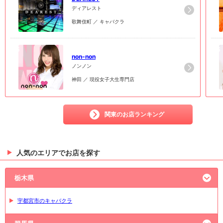
ディアレスト
歌舞伎町 ／ キャバクラ
6
6
non-non
ノンノン
神田 ／ 現役女子大生専門店
関東のお店ランキング
人気のエリアでお店を探す
栃木県
宇都宮市のキャバクラ