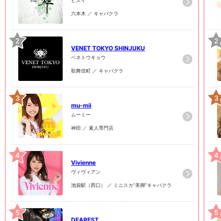
六本木 ／ キャバクラ
2
2
VENET TOKYO SHINJUKU
ベネトウキョウ
歌舞伎町 ／ キャバクラ
3
3
mu-mii
ムーミー
神田 ／ 素人専門店
4
4
Vivienne
ヴィヴィアン
池袋駅（西口） ／ ミニスカ”美脚”キャバクラ
5
5
DEAREST