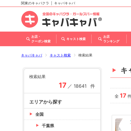
関東のキャバクラ
キャバキャバ
北海道
東北
関東
甲信越・北陸
東海
関西
中国
四国
九州・沖縄
トップ
お店・
お店
キャスト検索
クーポン検索
ランキング
キャバキャバ
キャスト検索
検索結果
キ
検索結果
17
／
18641
件
17
全
エリアから探す
全国
千葉県