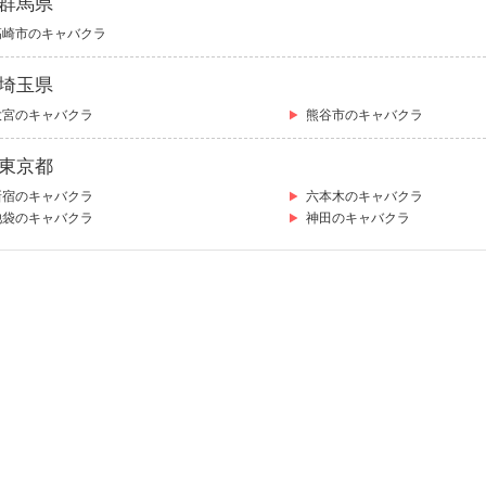
群馬県
高崎市のキャバクラ
埼玉県
大宮のキャバクラ
熊谷市のキャバクラ
東京都
新宿のキャバクラ
六本木のキャバクラ
池袋のキャバクラ
神田のキャバクラ