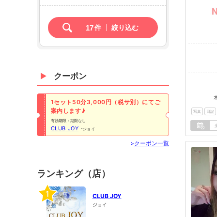
17
件
絞り込む
クーポン
1セット50分3,000円（税サ別）にてご
案内します♪
写真
日記
有効期限：期限なし
CLUB JOY
ジョイ
>
クーポン一覧
ランキング（店）
1
CLUB JOY
ジョイ