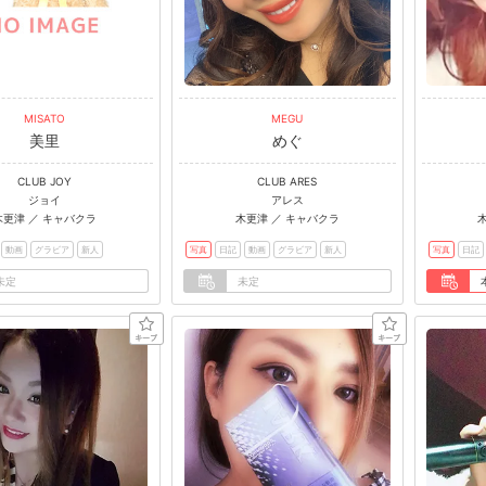
MISATO
MEGU
美里
めぐ
CLUB JOY
CLUB ARES
ジョイ
アレス
木更津 ／ キャバクラ
木更津 ／ キャバクラ
動画
グラビア
新人
写真
日記
動画
グラビア
新人
写真
日記
未定
未定