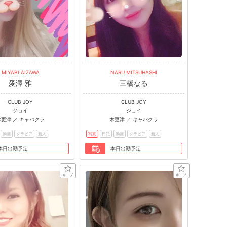
MIYABI AIZAWA
NARU MITSUHASHI
愛澤 雅
三橋なる
CLUB JOY
CLUB JOY
ジョイ
ジョイ
木更津 ／ キャバクラ
木更津 ／ キャバクラ
動画
グラビア
新人
写真
日記
動画
グラビア
新人
本日出勤予定
本日出勤予定