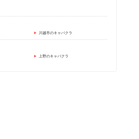
川越市のキャバクラ
上野のキャバクラ