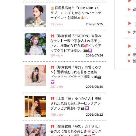
🎂群馬県高崎市『Club Rilib（リ
リブ）』 にてもかさんのバースデ
ーイベントを開催ꔛ🎉ˎˊ˗
135 view
2026/07/25
🎀【歌舞伎町『EDITION』東條み
なサン】一瞬で惹き込まれる美し
さと、圧倒的な存在感💞ピックア
ップグラビア撮影レポ📸💟
101 view
2026/07/24
🎀【歌舞伎町『華灯』白雪えるサ
ン】透明感あふれる甘さと色気—
ピックアップグラビア撮影レポ📸
💟
257 view
2026/06/30
🎀【上野『蓮』ゆうかさん】洗練
された気品と美しさ—ピックアッ
プグラビア撮影レポ📸💟
496 view
2026/05/22
🎀【歌舞伎町『ARC』カナさん】
春の光に包まれる美しさ🌸ピック